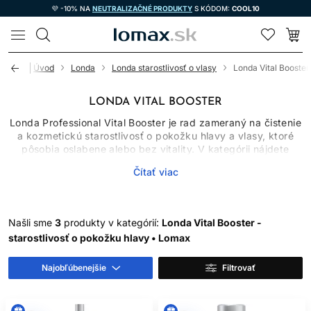
💜 -10% NA
NEUTRALIZAČNÉ PRODUKTY
S KÓDOM:
COOL10
LOMAX
Úvod
Londa
Londa starostlivosť o vlasy
Londa Vital Booster
LONDA VITAL BOOSTER
Londa Professional Vital Booster je rad zameraný na čistenie
a kozmetickú starostlivosť o pokožku hlavy a vlasy, ktoré
pôsobia oslabene alebo bez vitality. V kategórii nájdete
šampón na oživenie vlasov v domácom aj salónnom balení a
Čítať viac
sérum na oživenie vlasov v jednotlivých dávkach. Produkty
možno spojiť do jednoduchej rutiny, no ich účinok treba
hodnotiť realisticky.
Kozmetický šampón ani sérum neliečia hormonálne,
Našli sme
3
produkty v kategórií:
Londa Vital Booster -
genetické, autoimunitné alebo výživové príčiny vypadávania
starostlivosť o pokožku hlavy • Lomax
vlasov. Môžu pomôcť udržiavať pokožku čistú, vytvoriť
príjemný pocit sviežosti a zlepšiť vzhľad vlasov. Pri náhlom
Najobľúbenejšie
Filtrovať
alebo výraznom rednutí je potrebná odborná diagnostika.
PRE KOHO JE VITAL