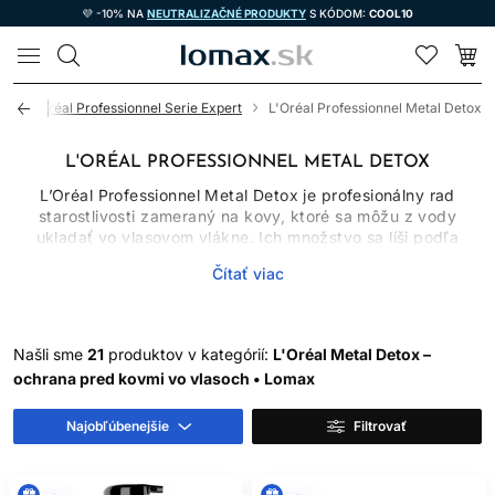
💜 -10% NA
NEUTRALIZAČNÉ PRODUKTY
S KÓDOM:
COOL10
LOMAX
ť
L'Oréal Professionnel Serie Expert
L'Oréal Professionnel Metal Detox
L'ORÉAL PROFESSIONNEL METAL DETOX
L’Oréal Professionnel Metal Detox je profesionálny rad
starostlivosti zameraný na kovy, ktoré sa môžu z vody
ukladať vo vlasovom vlákne. Ich množstvo sa líši podľa
vody, prostredia, poréznosti a histórie vlasov. Pri oxidačnom
Čítať viac
farbení alebo zosvetľovaní môžu kovy reagovať s oxidačnou
zmesou a prispieť k lámavosti či menej predvídateľnému
farebnému výsledku. Sortiment Metal Detox preto spája
salónny protokol s domácou starostlivosťou.
Našli sme
21
produktov v kategórií:
L'Oréal Metal Detox –
Rad nie je zdravotníckou detoxikáciou organizmu a
ochrana pred kovmi vo vlasoch • Lomax
nenahrádza úpravu zdroja vody. Ide o kozmetickú
starostlivosť o vlasové vlákno.
Najobľúbenejšie
Filtrovať
PRE KOHO JE METAL