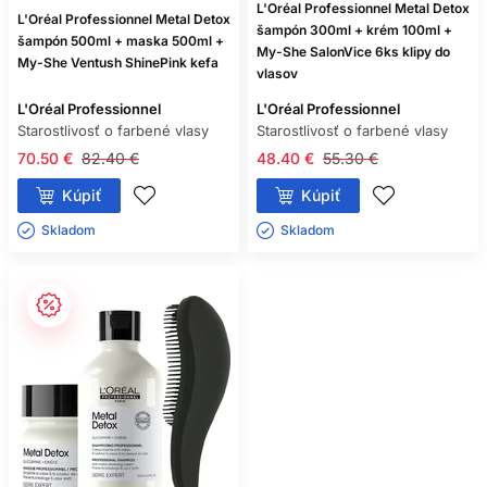
L'Oréal Professionnel Metal Detox
L'Oréal Professionnel Metal Detox
šampón 300ml + krém 100ml +
šampón 500ml + maska 500ml +
My-She SalonVice 6ks klipy do
My-She Ventush ShinePink kefa
vlasov
L'Oréal Professionnel
L'Oréal Professionnel
Starostlivosť o farbené vlasy
Starostlivosť o farbené vlasy
70.50 €
82.40 €
48.40 €
55.30 €
Kúpiť
Kúpiť
Skladom ㅤ
Skladom ㅤ