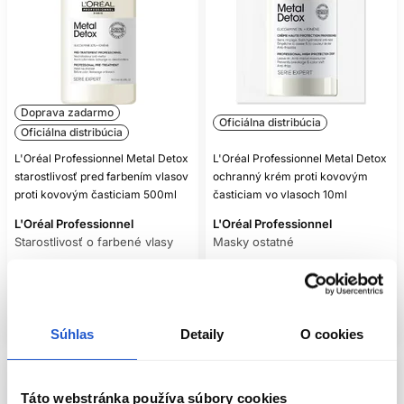
Doprava zadarmo
Oficiálna distribúcia
Oficiálna distribúcia
L'Oréal Professionnel Metal Detox
L'Oréal Professionnel Metal Detox
starostlivosť pred farbením vlasov
ochranný krém proti kovovým
proti kovovým časticiam 500ml
časticiam vo vlasoch 10ml
L'Oréal Professionnel
L'Oréal Professionnel
Starostlivosť o farbené vlasy
Masky ostatné
87.30 €
3.50 €
Kúpiť
Kúpiť
Skladom ㅤ
Skladom ㅤ
Súhlas
Detaily
O cookies
Táto webstránka používa súbory cookies