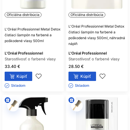
MUSÍM POUŽÍVAŤ VŠETKY
Oficiálna distribúcia
PRODUKTY NARAZ?
Oficiálna distribúcia
Nie. Zvoľte základ podľa potrieb vlasov a ďalšie kroky
L'Oréal Professionnel Metal Detox
L'Oréal Professionnel Metal Detox
pridávajte postupne. Profesionálny salónny protokol však
čistiaci šampón na farbené a
čistiaci šampón na farbené a
treba vykonať ako ucelený systém podľa návodu.
poškodené vlasy 500ml, náhradná
poškodené vlasy 500ml
náplň
L'Oréal Professionnel
L'Oréal Professionnel
Starostlivosť o farbené vlasy
Starostlivosť o farbené vlasy
33.40 €
28.50 €
Kúpiť
Kúpiť
Skladom ㅤ
Skladom ㅤ