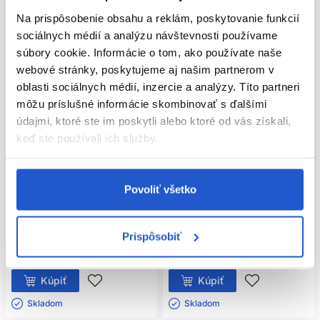
Na prispôsobenie obsahu a reklám, poskytovanie funkcií
sociálnych médií a analýzu návštevnosti používame
súbory cookie. Informácie o tom, ako používate naše
webové stránky, poskytujeme aj našim partnerom v
oblasti sociálnych médií, inzercie a analýzy. Títo partneri
môžu príslušné informácie skombinovať s ďalšími
údajmi, ktoré ste im poskytli alebo ktoré od vás získali,
keď ste používali ich služby.
Oficiálna distribúcia
Oficiálna distribúcia
L'Oréal Professionnel Metal Detox
L'Oréal Professionnel Metal Detox
hĺbkovo vyživujúca maska na
hĺbkovo vyživujúca maska na
Povoliť všetko
farbené a poškodené vlasy 150ml
farbené a poškodené vlasy 75ml
L'Oréal Professionnel
L'Oréal Professionnel
Prispôsobiť
Masky na poškodené vlasy
Masky na poškodené vlasy
19.90 €
10.60 €
Kúpiť
Kúpiť
Skladom ㅤ
Skladom ㅤ