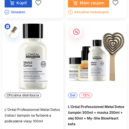
Kúpiť
Mám záujem
Skladom ㅤ
Aktuálne nedostupné
Oficiálna distribúcia
Set
-13%
L'Oréal Professionnel Metal Detox
L'Oréal Professionnel Metal Detox
šampón 300ml + maska 250ml +
čistiaci šampón na farbené a
olej 50ml + My-She BlowHeart
poškodené vlasy 100ml
kefa