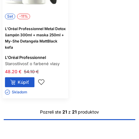
Set
-11%
L'Oréal Professionnel Metal Detox
šampón 300ml + maska 250ml +
My-She Detangela MattBlack
kefa
L'Oréal Professionnel
Starostlivosť o farbené vlasy
48.20 €
54.10 €
Kúpiť
Skladom ㅤ
Pozreli ste
21
z
21
produktov