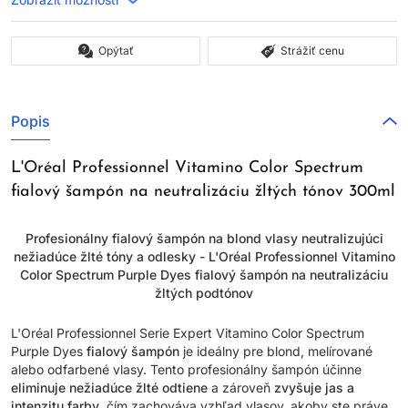
Opýtať
Strážiť cenu
Popis
L'Oréal Professionnel Vitamino Color Spectrum
fialový šampón na neutralizáciu žltých tónov 300ml
Profesionálny fialový šampón na blond vlasy neutralizujúci
nežiadúce žlté tóny a odlesky - L'Oréal Professionnel Vitamino
Color Spectrum Purple Dyes fialový šampón na neutralizáciu
žltých podtónov
L'Oréal Professionnel Serie Expert Vitamino Color Spectrum
Purple Dyes
fialový šampón
je ideálny pre blond, melírované
alebo odfarbené vlasy. Tento profesionálny šampón účinne
eliminuje nežiadúce žlté odtiene
a zároveň
zvyšuje jas a
intenzitu farby
, čím zachováva vzhľad vlasov, akoby ste práve