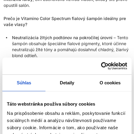
opustili salón.
Prečo je Vitamino Color Spectrum fialový šampón ideálny pre
vaše vlasy?
Neutralizácia žltých podtónov na pokročilej úrovni
– Tento
šampón obsahuje špeciálne fialové pigmenty, ktoré účinne
neutralizujú žlté tóny a pomáhajú dosiahnuť chladný, žiarivý
blond odtieň.
Ochrana farby na dlhú dobu
– Pri pravidelnom používaní
ako súčasť celej línie Vitamino Color Spectrum, tento
šampón zachová intenzitu vašej farby až 100 dní.
Súhlas
Detaily
O cookies
Zvýšený lesk a výživa
– Okrem čistenia vlasy tiež hĺbkovo
vyživuje, čím ich robí silnejšími, lesklejšími a zdravšími na
pohľad.
Táto webstránka používa súbory cookies
Udržuje všetky dimenzie farby
– Tento šampón pomáha
zachovať lesk, sýtosť, kontrast, tón a jas vašich vlasov pre
Na prispôsobenie obsahu a reklám, poskytovanie funkcií
prirodzený a bohatý vzhľad.
sociálnych médií a analýzu návštevnosti používame
súbory cookie. Informácie o tom, ako používate naše
Čo sa skrýva v zložení tohto šampónu?