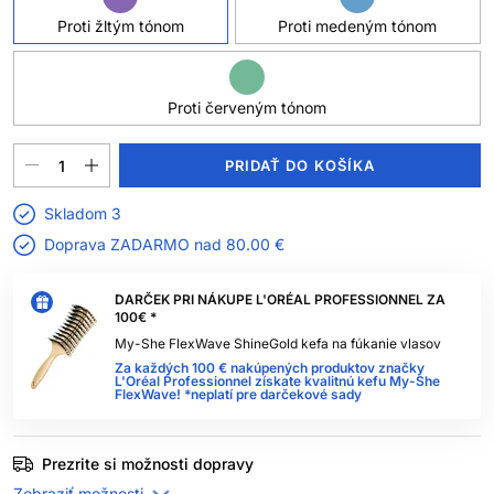
Proti žltým tónom
Proti medeným tónom
Proti červeným tónom
PRIDAŤ DO KOŠÍKA
Skladom 3
Doprava ZADARMO nad
80.00 €
DARČEK PRI NÁKUPE L'ORÉAL PROFESSIONNEL ZA
100€ *
My-She FlexWave ShineGold kefa na fúkanie vlasov
Za každých 100 € nakúpených produktov značky
L'Oréal Professionnel získate kvalitnú kefu My-She
FlexWave! *neplatí pre darčekové sady
Prezrite si možnosti dopravy