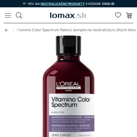
💜 -10% NA
NEUTRALIZAČNÉ PRODUKTY
S KÓDOM:
COOL10
LOMAX
essionnel Vitamino Color Spectrum fialový šampón na neutralizáciu žltých tón