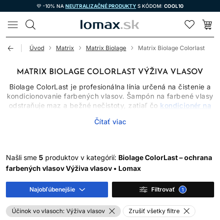
💜 -10% NA
NEUTRALIZAČNÉ PRODUKTY
S KÓDOM:
COOL10
LOMAX
Úvod
Matrix
Matrix Biolage
Matrix Biolage Colorlast
MATRIX BIOLAGE COLORLAST VÝŽIVA VLASOV
Biolage ColorLast je profesionálna línia určená na čistenie a
kondicionovanie farbených vlasov. Šampón na farbené vlasy
odstraňuje maz a bežné nečistoty, zatiaľ čo
kondicionér na
farbené vlasy
pomáha znížiť trenie, uhladiť povrch a zlepšiť
Čítať viac
rozčesávanie. Hladšie vlasové vlákno lepšie odráža svetlo,
takže farba môže pôsobiť lesklejšie a upravenejšie.
AKO PREDĹŽIŤ PEKNÝ
Našli sme
5
produktov v kategórií:
Biolage ColorLast – ochrana
farbených vlasov Výživa vlasov • Lomax
VZHĽAD FARBY
Farbený pigment sa pri umývaní postupne uvoľňuje a žiadny
Najobľúbenejšie
Filtrovať
1
šampón nedokáže vymývanie úplne zastaviť. Pomôcť môže
primeraná frekvencia umývania, nie zbytočne horúca voda,
Účinok vo vlasoch:
Výživa vlasov
Zrušiť všetky filtre
šetrná manipulácia a obmedzenie vysokých teplôt. Šampón