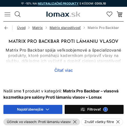
💜 -10% NA
NEUTRALIZAČNÉ PRODUKTY
S KÓDOM:
COOL10
LOMAX
Úvod
Matrix
Matrix starostlivosť
Matrix Pro Backbar
MATRIX PRO BACKBAR PROTI LÁMANIU VLASOV
Matrix Pro Backbar spája veľkoobjemové a špecializované
produkty, ktoré pomáhajú kaderníkom pripraviť vlasy na
službu, dôkladne ich vyčistiť a doplniť cielenú starostlivosť
podľa ich aktuálneho stavu. V kategórii nájdete čistiaci
Čítať viac
šampón na vlasy, intenzívnu masku, sprej na lámavé vlasy aj
profesionálny prípravok na odstránenie farebných škvŕn z
pokožky. Nejde teda o jednu klasickú produktovú rutinu, ale
o praktický výber pomocníkov pre rôzne kroky kaderníckej
Našli sme
1
produkt v kategórií:
Matrix Pro Backbar – vlasová
práce.
kozmetika pre salóny Proti lámaniu vlasov • Lomax
Produkty Matrix Pro Backbar ocenia profesionálne salóny,
ktoré hľadajú účelné balenia a spoľahlivú starostlivosť na
Najobľúbenejšie
Filtrovať
1
každodenné použitie. Vybrané prípravky však môžu dávať
zmysel aj pri domácej rutine, ak presne zodpovedajú
Účinok vo vlasoch:
Proti lámaniu vlasov
Zrušiť všetky filtre
potrebám vlasov a používajú sa podľa návodu. Pri výbere sa