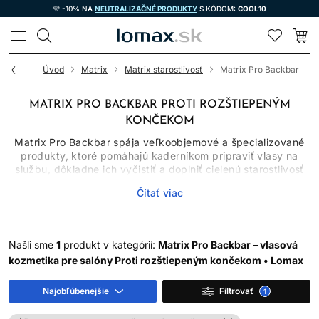
💜 -10% NA
NEUTRALIZAČNÉ PRODUKTY
S KÓDOM:
COOL10
LOMAX
Úvod
Matrix
Matrix starostlivosť
Matrix Pro Backbar
MATRIX PRO BACKBAR PROTI ROZŠTIEPENÝM
KONČEKOM
Matrix Pro Backbar spája veľkoobjemové a špecializované
produkty, ktoré pomáhajú kaderníkom pripraviť vlasy na
službu, dôkladne ich vyčistiť a doplniť cielenú starostlivosť
podľa ich aktuálneho stavu. V kategórii nájdete čistiaci
Čítať viac
šampón na vlasy, intenzívnu masku, sprej na lámavé vlasy aj
profesionálny prípravok na odstránenie farebných škvŕn z
pokožky. Nejde teda o jednu klasickú produktovú rutinu, ale
o praktický výber pomocníkov pre rôzne kroky kaderníckej
Našli sme
1
produkt v kategórií:
Matrix Pro Backbar – vlasová
práce.
kozmetika pre salóny Proti rozštiepeným končekom • Lomax
Produkty Matrix Pro Backbar ocenia profesionálne salóny,
ktoré hľadajú účelné balenia a spoľahlivú starostlivosť na
Najobľúbenejšie
Filtrovať
1
každodenné použitie. Vybrané prípravky však môžu dávať
zmysel aj pri domácej rutine, ak presne zodpovedajú