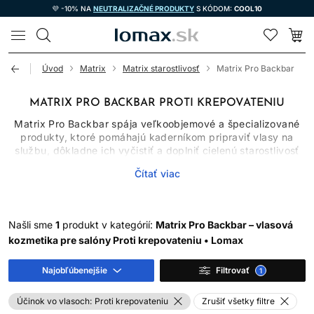
💜 -10% NA
NEUTRALIZAČNÉ PRODUKTY
S KÓDOM:
COOL10
LOMAX
Úvod
Matrix
Matrix starostlivosť
Matrix Pro Backbar
MATRIX PRO BACKBAR PROTI KREPOVATENIU
Matrix Pro Backbar spája veľkoobjemové a špecializované
produkty, ktoré pomáhajú kaderníkom pripraviť vlasy na
službu, dôkladne ich vyčistiť a doplniť cielenú starostlivosť
podľa ich aktuálneho stavu. V kategórii nájdete čistiaci
Čítať viac
šampón na vlasy, intenzívnu masku, sprej na lámavé vlasy aj
profesionálny prípravok na odstránenie farebných škvŕn z
pokožky. Nejde teda o jednu klasickú produktovú rutinu, ale
o praktický výber pomocníkov pre rôzne kroky kaderníckej
Našli sme
1
produkt v kategórií:
Matrix Pro Backbar – vlasová
práce.
kozmetika pre salóny Proti krepovateniu • Lomax
Produkty Matrix Pro Backbar ocenia profesionálne salóny,
ktoré hľadajú účelné balenia a spoľahlivú starostlivosť na
Najobľúbenejšie
Filtrovať
1
každodenné použitie. Vybrané prípravky však môžu dávať
zmysel aj pri domácej rutine, ak presne zodpovedajú
Účinok vo vlasoch:
Proti krepovateniu
Zrušiť všetky filtre
potrebám vlasov a používajú sa podľa návodu. Pri výbere sa