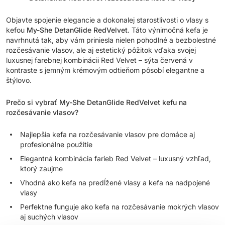
Objavte spojenie elegancie a dokonalej starostlivosti o vlasy s
kefou
My-She DetanGlide RedVelvet
. Táto výnimočná kefa je
navrhnutá tak, aby vám priniesla nielen pohodlné a bezbolestné
rozčesávanie vlasov, ale aj estetický pôžitok vďaka svojej
luxusnej farebnej kombinácii Red Velvet – sýta červená v
kontraste s jemným krémovým odtieňom pôsobí elegantne a
štýlovo.
Prečo si vybrať My-She DetanGlide RedVelvet kefu na
rozčesávanie vlasov?
Najlepšia kefa na rozčesávanie vlasov pre domáce aj
profesionálne použitie
Elegantná kombinácia farieb Red Velvet – luxusný vzhľad,
ktorý zaujme
Vhodná ako kefa na predĺžené vlasy a kefa na nadpojené
vlasy
Perfektne funguje ako kefa na rozčesávanie mokrých vlasov
aj suchých vlasov