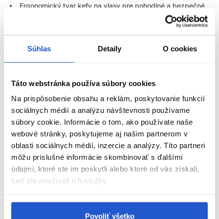
Ergonomický tvar kefy na vlasy pre pohodlné a bezpečné
uchopenie
Jemná a šetrná k vlasom – minimalizuje lámanie a
poškodenie vlasov
Súhlas
Detaily
O cookies
Spoľahlivá voľba pre krásne a uhladené vlasy
Perfektná kefa pre všetky typy vlasov
Táto webstránka používa súbory cookies
Kefa
My-She DetanGlide RedVelvet
je ideálna na každodenné
Na prispôsobenie obsahu a reklám, poskytovanie funkcií
použitie pre všetky typy vlasov – jemné, hrubé, kučeravé aj
sociálnych médií a analýzu návštevnosti používame
rovné. Vďaka špeciálne navrhnutým štetinám dokonale kĺže po
súbory cookie. Informácie o tom, ako používate naše
povrchu vlasov, efektívne rozpletá uzlíky a znižuje riziko lámania
ZOBRAZIŤ VIAC
webové stránky, poskytujeme aj našim partnerom v
alebo vytrhávania vlasov. Či už máte prirodzene hustú hrivu,
jemné vlasy alebo predĺžené či nadpojené vlasy, táto kefa vám
oblasti sociálnych médií, inzercie a analýzy. Títo partneri
poskytne vždy šetrnú a spoľahlivú starostlivosť.
môžu príslušné informácie skombinovať s ďalšími
Parametre
údajmi, ktoré ste im poskytli alebo ktoré od vás získali,
Profesionálna kefa na mokré aj suché vlasy
keď ste používali ich služby.
Značka
Jednou z najväčších výhod tejto kefy je možnosť jej používania
aj na rozčesávanie mokrých vlasov. Vďaka špeciálne
Hodnotenia
Povoliť všetko
tvarovaným a flexibilným štetinám jemne prechádza po vlasoch