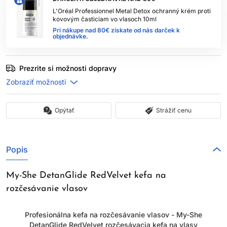
L'Oréal Professionnel Metal Detox ochranný krém proti
kovovým časticiam vo vlasoch 10ml
Pri nákupe nad 80€ získate od nás darček k
objednávke.
Prezrite si možnosti dopravy
Opýtať
Strážiť cenu
Popis
My-She DetanGlide RedVelvet kefa na
rozčesávanie vlasov
Profesionálna kefa na rozčesávanie vlasov - My-She
DetanGlide RedVelvet rozčesávacia kefa na vlasy