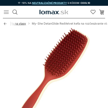
💜 -10% NA
NEUTRALIZAČNÉ PRODUKTY
S KÓDOM:
COOL10
LOMAX
acie kefy na vlasy
My-She DetanGlide RedVelvet kefa na rozčesávanie vl