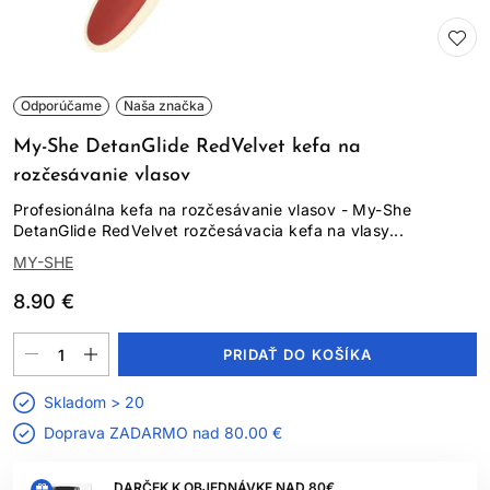
Odporúčame
Naša značka
My-She DetanGlide RedVelvet kefa na
rozčesávanie vlasov
Profesionálna kefa na rozčesávanie vlasov - My-She
DetanGlide RedVelvet rozčesávacia kefa na vlasy...
MY-SHE
8.90 €
PRIDAŤ DO KOŠÍKA
Skladom > 20
Doprava ZADARMO nad
80.00 €
DARČEK K OBJEDNÁVKE NAD 80€