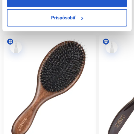
bez toho, aby ich poškodila alebo zbytočne ťahala. Mokré vlasy
sú prirodzene náchylnejšie na poškodenie, preto je správny
výber kefy kľúčový.
My-She DetanGlide RedVelvet
tento
Prispôsobiť
SÚVISIACE PRODUKTY
problém rieši – šetrne a efektívne.
Ergonomický tvar pre maximálne pohodlie počas česania
vlasov
Rukoväť kefy je navrhnutá tak, aby perfektne sadla do ruky a
poskytovala maximálne pohodlie pri česaní vlasov. Ergonomický
dizajn zabezpečuje pevný úchop, vďaka čomu sa kefa nešmýka
a umožňuje jednoduchú manipuláciu aj pri dlhšom používaní.
Ak hľadáte spoľahlivú a elegantnú kefu, ktorá bude skvelou
voľbou pre každodenné rozčesávanie,
My-She DetanGlide
RedVelvet
je tou pravou. Spojenie funkčnosti, komfortu a
štýlového dizajnu robí z tejto kefy nenahraditeľného pomocníka
vo vašej vlasovej rutine.
Doprajte svojim vlasom starostlivosť, ktorú si zaslúžia, a
vychutnajte si rozčesávanie bez bolesti, lámania či zbytočného