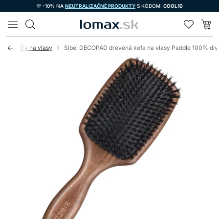
💜 -10% NA
NEUTRALIZAČNÉ PRODUKTY
S KÓDOM:
COOL10
LOMAX
acie kefy na vlasy
Sibel DECOPAD drevená kefa na vlasy Paddle 100% div