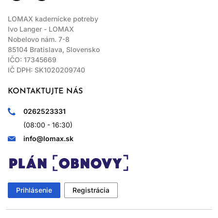
LOMAX kadernícke potreby
Ivo Langer - LOMAX
Nobelovo nám. 7-8
85104 Bratislava, Slovensko
IČO: 17345669
IČ DPH: SK1020209740
KONTAKTUJTE NÁS
0262523331
(08:00 - 16:30)
info@lomax.sk
Prihlásenie
Registrácia