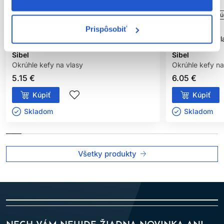
Oficiálna distribúcia
Oficiálna distribú
Prispôsobiť
Sibel kefa na vlasy PROLINE 288 25mm
Sibel kefa na 
Sibel
Sibel
Okrúhle kefy na vlasy
Okrúhle kefy na
5.15 €
6.05 €
Kúpiť
Kúpiť
Skladom ㅤ
Skladom ㅤ
Všetky produkty