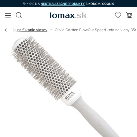
💜 -10% NA
NEUTRALIZAČNÉ PRODUKTY
S KÓDOM:
COOL10
LOMAX
y
Kefy na fúkanie vlasov
Olivia Garden BlowOut Speed kefa na vlasy 3