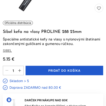
Oficiálna distribúcia
Sibel kefa na vlasy PROLINE 288 25mm
Špeciálne antistatické kefy na vlasy s nylonovými štetinami
zakončenými guličkami a gumenou rúčkou.
SIBEL
5.15 €
PRIDAŤ DO KOŠÍKA
Skladom > 5
Doprava ZADARMO nad
80.00 €
DARČEK PRI NÁKUPE NAD 80€
Sibel fľaška na šampón 500ml, s dávkovačom