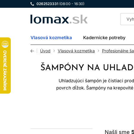
0262523331
(08:00 - 16:30)
LOMAX
Vlasová kozmetika
Kadernícke potreby
Úvod
Vlasová kozmetika
Profesionálne š
ŠAMPÓNY NA UHLADE
Uhladzujúci šampón je čistiaci pro
povrch dĺžok. Šampóny na krepovité 
čiste
KREPOV
Krepovité môžu byť prirodzene kuč
množstvo vody v okolí menia ich tvar
Našli sme