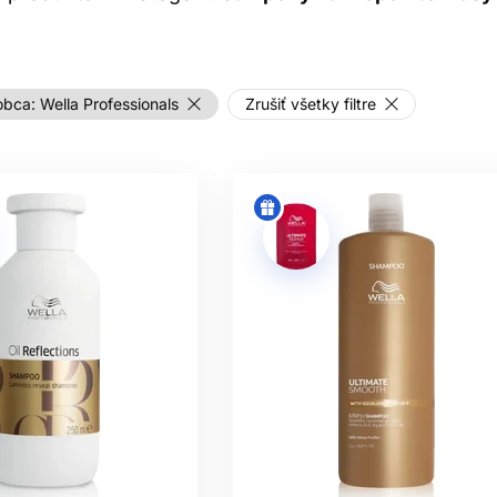
odlíšte potrebu pokožky od stavu dĺžok.
 VYBRAŤ VHODNÚ ČISTIACU 
bo tvrdá voda môžu vyžadovať účinnejšie čistenie. Suché, kučer
obca:
Wella Professionals
Zrušiť všetky filtre
nie „bez sulfátov“ samo osebe nehovorí, či bude šampón jemný
systém a spôsob používania.
ŠAMPÓN NA LÁMAVÉ VLASY
reto od neho nemožno očakávať trvalú opravu poškodenia. Môže
oré uľahčia ďalšiu starostlivosť. Obmedzenie lámavosti závisí 
ania, tepelnej ochrany a pravidelného odstránenia poškodenýc
SPRÁVNE UMÝVANIE
kožku hlavy. Jemne masírujte bruškami prstov, nie nechtami. P
 umytie môže stačiť; druhé má zmysel pri výraznom nánose maz
je dôležité pre ľahký výsledok.