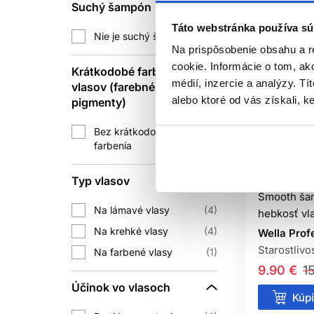
Suchý šampón
Nie. Môže zl
Táto webstránka používa sú
Nie je suchý šampón
1
Na prispôsobenie obsahu a r
cookie. Informácie o tom, ak
Krátkodobé farbenie
Môže byť, ak dos
médií, inzercie a analýzy. Tí
vlasov (farebné
alebo ktoré od vás získali, ke
pigmenty)
Mäkkosť a ľahšie rozčesávani
Bez krátkodobého
4
farbenia
-34%
O
Wella Prof
Typ vlasov
Smooth šam
Na lámavé vlasy
4
hebkosť vl
Na krehké vlasy
4
Wella Prof
Starostlivo
Na farbené vlasy
1
9.90 €
1
Účinok vo vlasoch
Kúpi