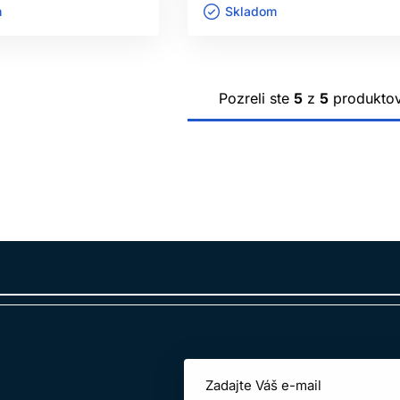
ㅤ
Skladom ㅤ
Pozreli ste
5
z
5
produkto