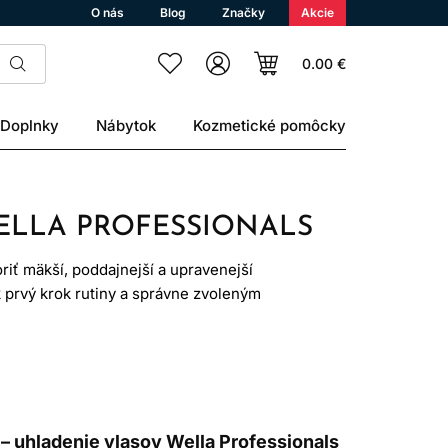
O nás
Blog
Značky
Akcie
0.00 €
Doplnky
Nábytok
Kozmetické pomôcky
ELLA PROFESSIONALS
iť mäkší, poddajnejší a upravenejší
 prvý krok rutiny a správne zvoleným
pocit.
KODENIA
y. Nerovnomerný povrch a rozdielne
y správnou voľbou pre každého. Najprv
– uhladenie vlasov Wella Professionals