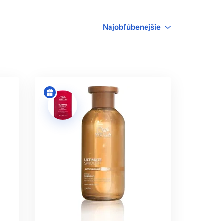
SILU
Najobľúbenejšie
avé či často farbené vlasy môžu lepšie
 alebo vhodný; rozhoduje celý čistiaci
 však čistiť bez zbytočného trenia a
aj od kondicionéra, masky, šetrného
h koncov.
enu nechajte pri oplachovaní prejsť
u alebo stylingu. Dôkladné opláchnutie