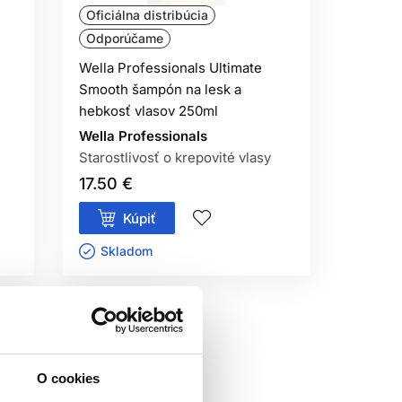
ARTNER
Oficiálna distribúcia
Odporúčame
asku do stredných dĺžok a končekov.
a krepovité vlasy
. Bezoplachový krém
Wella Professionals Ultimate
í.
Smooth šampón na lesk a
hebkosť vlasov 250ml
E
Wella Professionals
Starostlivosť o krepovité vlasy
chý šampón a styling. Keď vlasy pôsobia
17.50 €
ticky príliš často, ak dĺžky zostávajú
Kúpiť
DOK
Skladom ㅤ
plachovú
starostlivosť na vlasy
a pri
 poškodenie aj krepovitosť zhoršovať.
V
O cookies
AVÉ VLASY?