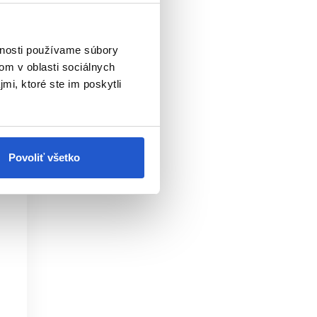
ý tvar vlasu.
vnosti používame súbory
om v oblasti sociálnych
 hlavne do dĺžok.
mi, ktoré ste im poskytli
?
ej rutiny a techniky sušenia.
Povoliť všetko