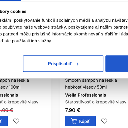
epšiť poddajnosť a uhladený vzhľad, ale nemení trvalo prirodzen
bory cookies
JE VHODNÝ NA MASTNÚ POKOŽKU?
eklám, poskytovanie funkcií sociálnych médií a analýzu návšte
o používate naše webové stránky, poskytujeme aj našim partner
tatočne čistí pokožku. Bohaté kondicionačné produkty aplikujte
to partneri môžu príslušné informácie skombinovať s ďalšími údaj
ď ste používali ich služby.
AKO RÝCHLO SA UKÁŽE VÝSLEDOK
e možno cítiť po prvom použití, no celkový vzhľad závisí od cel
ficiálna distribúcia
Oficiálna distribúcia
Prispôsobiť
essionals Ultimate
Wella Professionals Ultimate
pón na lesk a
Smooth šampón na lesk a
asov 100ml
hebkosť vlasov 50ml
essionals
Wella Professionals
sť o krepovité vlasy
Starostlivosť o krepovité vlasy
5.00 €
7.90 €
ť
Kúpiť