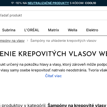
💜 -10% NA
NEUTRALIZAČNÉ PRODUKTY
S KÓDOM:
COOL10
Subrina
L'ORÉAL
Matrix
Wella
Elektro
ampóny na vlasy
Šampóny na uhladenie krepovitých vlasov
NIE KREPOVITÝCH VLASOV W
dukt určený na pokožku hlavy a vlasy, ktorý zároveň môže podpor
vlasy samy osebe krepovitosť natrvalo neodstránia. Tvoria však
ním môžu obmedziť zbytočnú drsnosť, zamotávanie a vysušujúci 
Čítať viac
ITOSŤ NIE JE IBA ZNAK POŠ
eravé, nové dorastajúce aj chemicky či tepelne namáhané vlas
 a smer. Šampón na zničené vlasy preto nemusí byť automatick
5
produktov v kategórií:
Šampóny na krepovité vlasy 