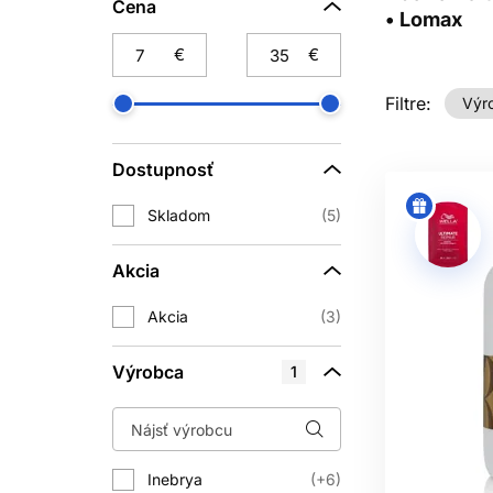
Cena
• Lomax
AKO
€
€
Mastnejšia pokožka, častý styling ale
Filtre:
Výr
tolerovať jemnejšiu receptúru. Označe
Dostupnosť
Skladom
5
Šampón zostáva na vlasoch krátko, p
Akcia
obsahovať kondicionačné zložky, kt
rozčesáv
Akcia
3
Výrobca
1
Šampón nanášajte najmä na mokrú po
dĺžkami bez ich drsného trenia. Jedno
Inebrya
+6