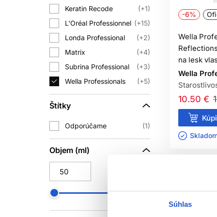
KONDI
Keratin Recode
+1
-6%
Ofi
L'Oréal Professionnel
Samotný šampón zvyčajne neposkytne
+15
Jemné vlasy potrebujú ľahšiu dávku, 
Wella Profe
Londa Professional
+2
a
Reflection
Matrix
+4
na lesk vl
Subrina Professional
+3
Wella Prof
Wella Professionals
+5
Starostlivo
Uhladzujúce produkty môžu pri vrstvení
10.50 €
ťažko a prestávajú reagovať na bežnú 
Štítky
Kúpi
Odporúčame
1
SU
Skladom 
Objem (ml)
Po umytí vlasy nestáčajte a nedrhn
fénovaní smerujte vzduch pozdĺž vlas
Súhlas
MÔŽE UHLA