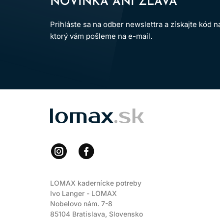
NOVINKA ANI ZĽAVA
Prihláste sa na odber newslettra a získajte kód 
ktorý vám pošleme na e-mail.
LOMAX
LOMAX kadernícke potreby
Ivo Langer - LOMAX
Nobelovo nám. 7-8
85104 Bratislava, Slovensko