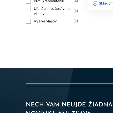
Proti krepovateniu
4
Skladom 
Uľahčuje rozčesávanie
4
vlasov
Výživa vlasov
4
NECH VÁM NEUJDE ŽIADNA