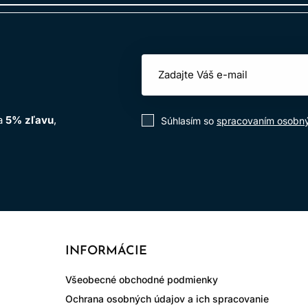
ajne nestačí. Dermatológ môže odporučiť postup s lepšími dôk
KEDY VYHĽADAŤ LEKÁRA?
m alebo rýchlo postupujúcom vypadávaní, zápale pokožky alebo
na
5% zľavu
,
Súhlasím so
spracovaním osobn
INFORMÁCIE
Všeobecné obchodné podmienky
Ochrana osobných údajov a ich spracovanie