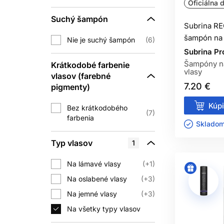
Oficiálna d
Androgenetická alopécia sa prejavuje 
Suchý šampón
spôsobuje difúzne zvýšené padanie ča
Subrina R
alebo rýchlom chudnutí
šampón na 
Nie je suchý šampón
6
Subrina Pr
Šampón tieto rozdielne príčiny neroz
Šampóny na
Krátkodobé farbenie
umývacie produkty, no ich vhodnosť mus
vlasy
vlasov (farebné
7.20 €
pigmenty)
VYPAD
Kúpi
Bez krátkodobého
7
farbenia
Vlasy vypadnuté z folikulu bývajú dl
Skladom 
Zosvetľovanie, vysoké teploty, tes
Typ vlasov
1
Na lámavé vlasy
+1
Kondicionér, tepelná ochrana a šetrn
byť najlepší na poškodené dĺžky; st
Na oslabené vlasy
+3
Na jemné vlasy
+3
Na všetky typy vlasov
Svrbenie, výrazné šupiny, začervenan