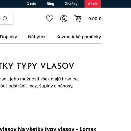
O nás
Blog
Značky
Akcie
0.00 €
Doplnky
Nábytok
Kozmetické pomôcky
TKY TYPY VLASOV
aní, jeho možnosti však majú hranice.
cť odstrániť maz, šupiny a nánosy,
 vypadávania sám nevyrieši.
predispozíciou, obdobím po chorobe
títnej žľazy, liekmi alebo zápalom
nu.
vlasov Na všetky typy vlasov • Lomax