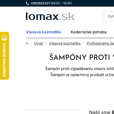
0262523331
(08:00 - 16:30)
LOMAX
Vlasová kozmetika
Kadernícke potreby
Úvod
Vlasová kozmetika
Profesionálne š
ŠAMPÓNY PROTI 
Šampón proti vypadávaniu vlasov môže
Šampón je oplachový produkt určen
zlepšiť komfort pokožky a 
Denne prirodzene vypadáva určité 
alebo horúčke, stresom, pôrodom, 
po
Našli sme