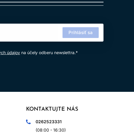
azmi podľa diagnózy.
 dlhodobom zhoršovaní.
Prihlásiť sa
ých údajov
na účely odberu newslettra.*
KONTAKTUJTE NÁS
0262523331
(08:00 - 16:30)