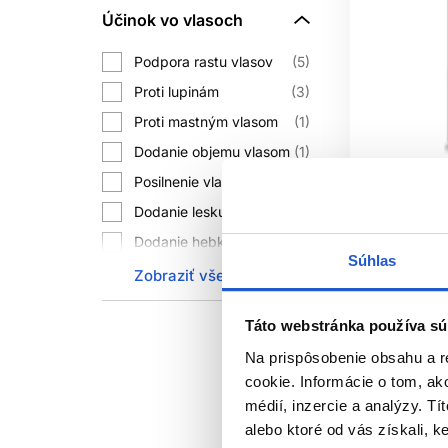
zlepšiť vhodným šampónom s účin
Účinok vo vlasoch
u
Podpora rastu vlasov
5
Masáž pri umývaní má byť jemná. Neex
Proti lupinám
3
N
Proti mastným vlasom
1
Dodanie objemu vlasom
1
Oficiálna d
Posilnenie vlasov
2
Doplnky majú zmysel pri preukázanom 
Dodanie lesku vlasom
1
biotínu môžu skresľovať laboratórne 
Subrina ce
Dodanie hebkosti
vlasy 230m
1
Súhlas
vlasom
Zobraziť všetko
Subrina Pr
Pri podozrení na nedostatok žele
Čistí vlasy
1
Šampóny na
Výživa vlasov
1
Táto webstránka používa sú
Hydratácia vlasov
2
3.10 €
Na prispôsobenie obsahu a r
cookie. Informácie o tom, ak
Vlasy rastú pomaly, preto výsled
Kúpi
médií, inzercie a analýzy. Tí
vzdialenosti. Denné počítanie vl
Skladom 
alebo ktoré od vás získali, ke