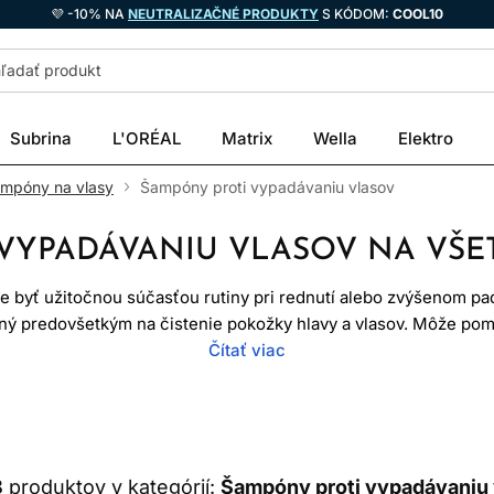
💜 -10% NA
NEUTRALIZAČNÉ PRODUKTY
S KÓDOM:
COOL10
Subrina
L'ORÉAL
Matrix
Wella
Elektro
ampóny na vlasy
Šampóny proti vypadávaniu vlasov
VYPADÁVANIU VLASOV NA VŠE
 byť užitočnou súčasťou rutiny pri rednutí alebo zvýšenom pad
ý predovšetkým na čistenie pokožky hlavy a vlasov. Môže pomô
kozmeticky dodať vlasom objem, no väčšinu medicínskych príčin
Čítať viac
množstvo vlasov. Zvýšené padanie môže súvisieť s genetickou 
výrazným chudnutím, nedostatkom niektorých živín, ochorením š
kožky. Rozhodujúca je príčina, nie marketingový názov šampó
8
produktov v kategórií:
Šampóny proti vypadávaniu 