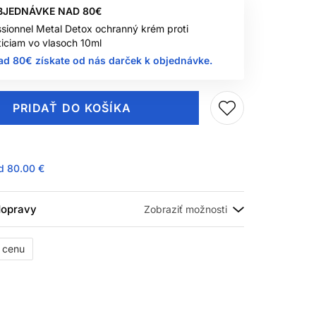
BJEDNÁVKE NAD 80€
ssionnel Metal Detox ochranný krém proti
iciam vo vlasoch 10ml
ad 80€ získate od nás darček k objednávke.
PRIDAŤ DO KOŠÍKA
ad
80.00 €
 dopravy
ť cenu