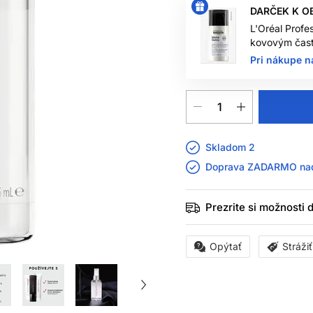
DARČEK K O
L'Oréal Profe
kovovým čast
Pri nákupe n
Skladom 2
Doprava ZADARMO n
Prezrite si možnosti
Opýtať
Stráži