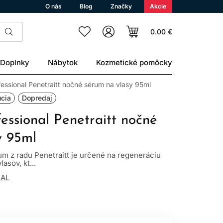
O nás
Blog
Značky
Akcie
0.00 €
Doplnky
Nábytok
Kozmetické pomôcky
essional Penetraitt nočné sérum na vlasy 95ml
úcia
Dopredaj
essional Penetraitt nočné
y 95ml
 z radu Penetraitt je určené na regeneráciu
sov, kt...
NAL