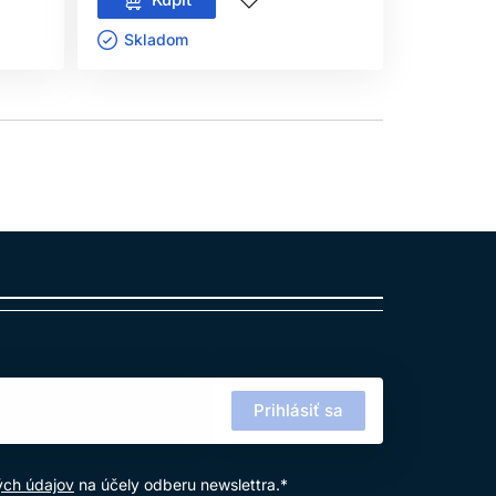
Skladom ㅤ
Aktuál
Prihlásiť sa
ých údajov
na účely odberu newslettra.*