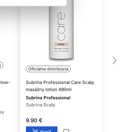
a
Oficiálna distribúcia
Oficiálna
Glow-
Subrina Professional Care Scalp
Dr. Santé 
masážny lotion 480ml
maska na 
1000ml
Subrina Professional
Subrina Scalp
Dr. Santé
asy
Masky na 
9.90 €
6.55 €
Kúpiť
Má