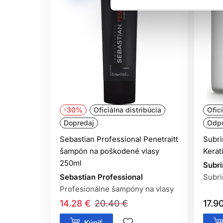
-30%
Oficiálna distribúcia
Ofic
Dopredaj
Odp
Sebastian Professional Penetraitt
Subri
šampón na poškodené vlasy
Kerat
250ml
Subri
Sebastian Professional
Subri
Profesionálne šampóny na vlasy
14.28 €
20.40 €
17.9
Kúpiť