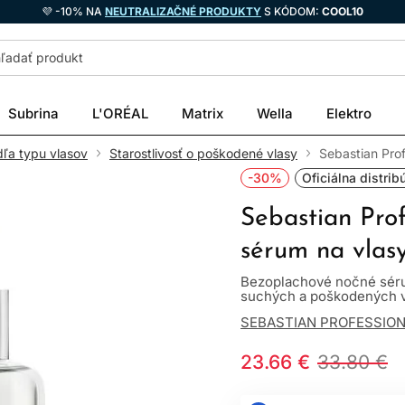
💜 -10% NA
NEUTRALIZAČNÉ PRODUKTY
S KÓDOM:
COOL10
Subrina
L'ORÉAL
Matrix
Wella
Elektro
dľa typu vlasov
Starostlivosť o poškodené vlasy
Sebastian Prof
-30%
Oficiálna distrib
Sebastian Prof
sérum na vlas
Bezoplachové nočné sérum
suchých a poškodených vla
SEBASTIAN PROFESSIO
23.66 €
33.80 €