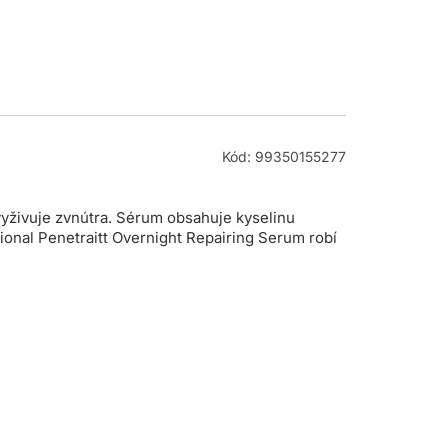
Kód: 99350155277
 vyživuje zvnútra. Sérum obsahuje kyselinu
ional Penetraitt Overnight Repairing Serum robí