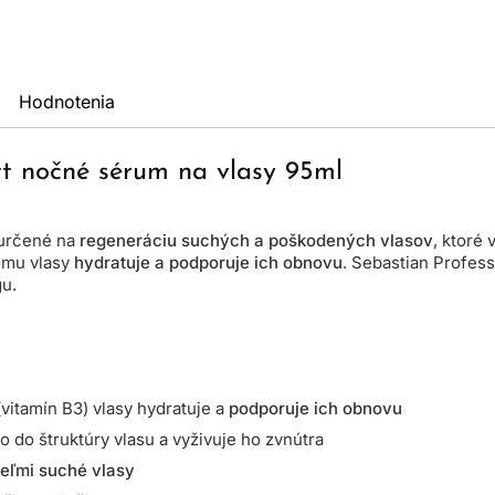
Hodnotenia
tt nočné sérum na vlasy 95ml
 určené na
regeneráciu suchých a poškodených vlasov
, ktoré
čomu vlasy
hydratuje a podporuje ich obnovu
. Sebastian Profess
gu.
vitamín B3) vlasy hydratuje a
podporuje ich obnovu
o do štruktúry vlasu a vyživuje ho zvnútra
veľmi suché vlasy