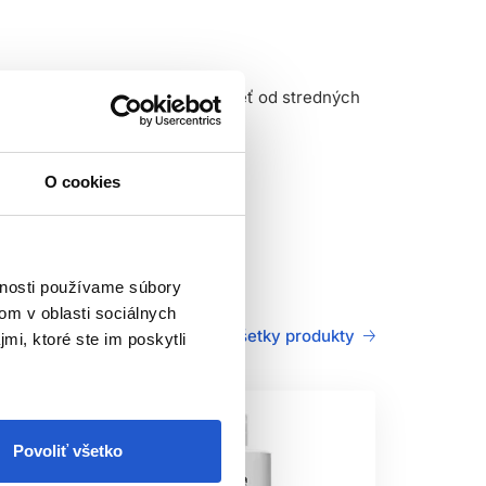
 sa sérum rovnomerne rozprestrieť od stredných
e rovno prejsť k stylingu.
raitt alebo
maskou
Penetraitt.
O cookies
vnosti používame súbory
om v oblasti sociálnych
Všetky produkty
mi, ktoré ste im poskytli
Povoliť všetko