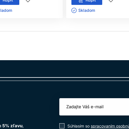
ladom ㅤ
Skladom ㅤ
na
5% zľavu
,
Súhlasím so
spracovaním osobn