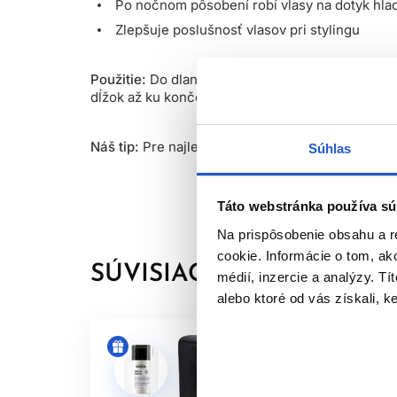
Po nočnom pôsobení robí vlasy na dotyk hla
Zlepšuje poslušnosť vlasov pri stylingu
Použitie:
Do dlane si nachystajte 3 až 5 dávok z
dĺžok až ku končekom. Sérum neoplachujte, vlasy
Náš tip:
Pre najlepšie výsledky používajte na vl
Súhlas
Táto webstránka používa sú
Na prispôsobenie obsahu a r
cookie. Informácie o tom, ak
SÚVISIACE PRODUKTY
médií, inzercie a analýzy. Tí
alebo ktoré od vás získali, ke