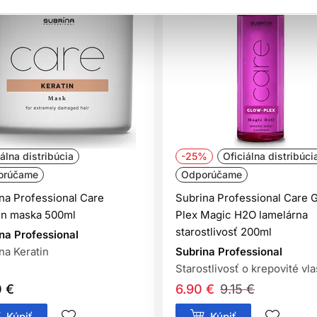
iálna distribúcia
-25%
Oficiálna distribúci
orúčame
Odporúčame
na Professional Care
Subrina Professional Care 
in maska 500ml
Plex Magic H2O lamelárna
starostlivosť 200ml
na Professional
na Keratin
Subrina Professional
Starostlivosť o krepovité vl
0 €
6.90 €
9.15 €
Kúpiť
Kúpiť