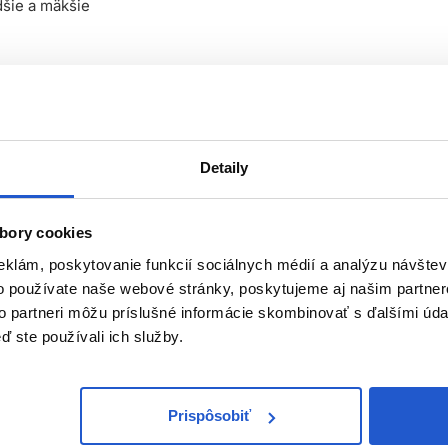
dšie a mäkšie
 pumpičky a aplikujte do vlhkých alebo suchých vlasov. Snažte
 iba poriadne rozčešte a nechajte pôsobiť cez noc. Ráno môžet
asy umyté
šampónom
Penetraitt a ošetrené
kondicionérom
Penet
Detaily
bory cookies
eklám, poskytovanie funkcií sociálnych médií a analýzu návšte
o používate naše webové stránky, poskytujeme aj našim partner
to partneri môžu príslušné informácie skombinovať s ďalšími údaj
ď ste používali ich služby.
Prispôsobiť