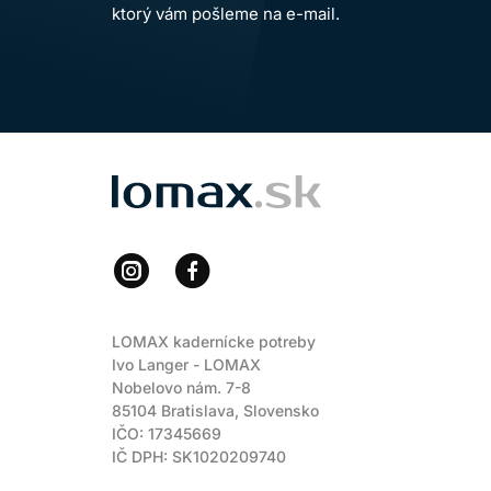
ktorý vám pošleme na e-mail.
LOMAX
LOMAX kadernícke potreby
Ivo Langer - LOMAX
Nobelovo nám. 7-8
85104 Bratislava, Slovensko
IČO: 17345669
IČ DPH: SK1020209740