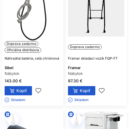
Doprava zadarmo
Doprava zadarmo
Oficiálna distribúcia
Náhradná batéria, celá chrómová
Framar skladací vozík FQP-FT
Sibel
Framar
Nábytok
Nábytok
143.00 €
97.30 €
Kúpiť
Kúpiť
Skladom ㅤ
Skladom ㅤ