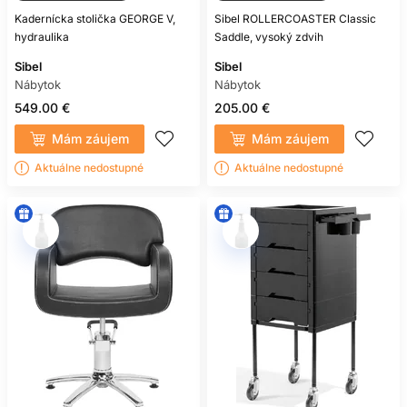
Kadernícka stolička GEORGE V,
Sibel ROLLERCOASTER Classic
hydraulika
Saddle, vysoký zdvih
Sibel
Sibel
Nábytok
Nábytok
549.00 €
205.00 €
Mám záujem
Mám záujem
Aktuálne nedostupné
Aktuálne nedostupné