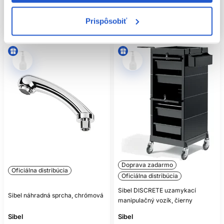
Mám záujem
Kúpiť
Prispôsobiť
Aktuálne nedostupné
Skladom ㅤ
Doprava zadarmo
Oficiálna distribúcia
Oficiálna distribúcia
Sibel DISCRETE uzamykací
Sibel náhradná sprcha, chrómová
manipulačný vozík, čierny
Sibel
Sibel