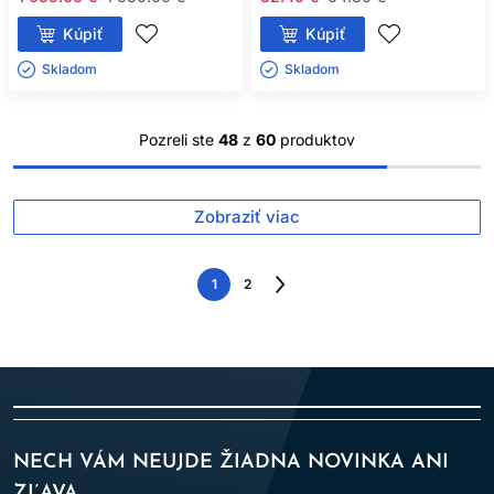
Kúpiť
Kúpiť
Skladom ㅤ
Skladom ㅤ
Pozreli ste
48
z
60
produktov
Zobraziť viac
1
2
Nasledujúca
strana
NECH VÁM NEUJDE ŽIADNA NOVINKA ANI
ZĽAVA