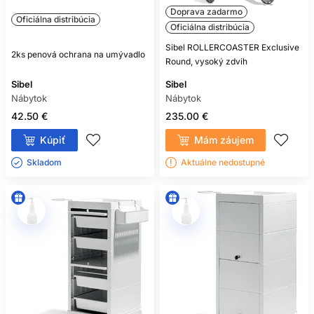
Doprava zadarmo
Oficiálna distribúcia
Oficiálna distribúcia
Sibel ROLLERCOASTER Exclusive
2ks penová ochrana na umývadlo
Round, vysoký zdvih
Sibel
Sibel
Nábytok
Nábytok
42.50 €
235.00 €
Kúpiť
Mám záujem
Skladom ㅤ
Aktuálne nedostupné