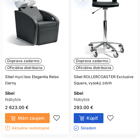
Doprava zadarmo
Doprava zadarmo
Oficiálna distribúcia
Oficiálna distribúcia
Sibel mycí box Elegantia Relax
Sibel ROLLERCOASTER Exclusive
čierny
Square, vysoký zdvih
Sibel
Sibel
Nábytok
Nábytok
2 623.00 €
293.00 €
Mám záujem
Kúpiť
Aktuálne nedostupné
Skladom ㅤ