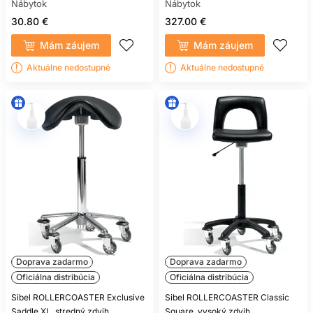
Nábytok
Nábytok
30.80 €
327.00 €
Mám záujem
Mám záujem
Aktuálne nedostupné
Aktuálne nedostupné
Doprava zadarmo
Doprava zadarmo
Oficiálna distribúcia
Oficiálna distribúcia
Sibel ROLLERCOASTER Exclusive
Sibel ROLLERCOASTER Classic
Saddle XL, stredný zdvih
Square, vysoký zdvih