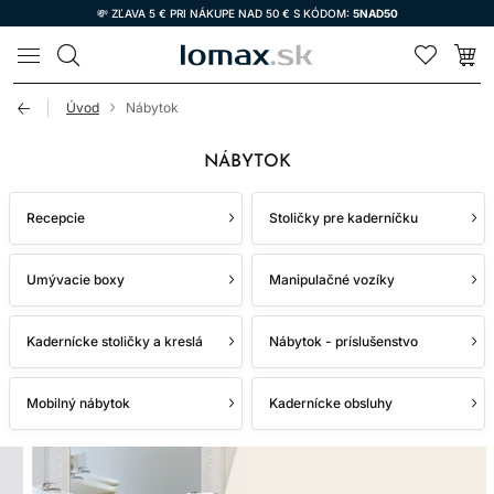
💸 ZĽAVA 5 € PRI NÁKUPE NAD 50 € S KÓDOM:
5NAD50
LOMAX
Úvod
Nábytok
NÁBYTOK
Recepcie
Stoličky pre kaderníčku
Umývacie boxy
Manipulačné vozíky
Kadernícke stoličky a kreslá
Nábytok - príslušenstvo
Mobilný nábytok
Kadernícke obsluhy