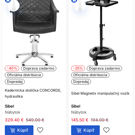
-40%
Doprava zadarmo
-25%
Doprava zadarmo
Oficiálna distribúcia
Oficiálna distribúcia
Dopredaj
Dopredaj
Kadernícka stolička CONCORDE,
Sibel Magnetix manipulačný vozík
hydraulika
Sibel
Sibel
Nábytok
Nábytok
329.40 €
549.00 €
145.50 €
194.00 €
Kúpiť
Kúpiť