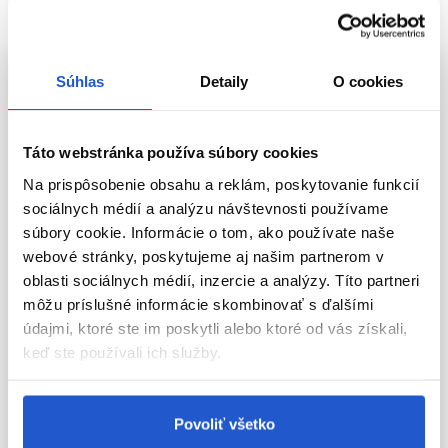
Skladom ㅤ
Aktuálne nedostupné
Súhlas
Detaily
O cookies
Táto webstránka používa súbory cookies
Na prispôsobenie obsahu a reklám, poskytovanie funkcií
sociálnych médií a analýzu návštevnosti používame
súbory cookie. Informácie o tom, ako používate naše
webové stránky, poskytujeme aj našim partnerom v
oblasti sociálnych médií, inzercie a analýzy. Títo partneri
Doprava zadarmo
Oficiálna distribúcia
môžu príslušné informácie skombinovať s ďalšími
Oficiálna distribúcia
údajmi, ktoré ste im poskytli alebo ktoré od vás získali,
Sibel ROLLERCOASTER Classic
Sibel Single sprcha, 1 prípojka na
keď ste používali ich služby.
Saddle XL, vysoký zdvih
vodu
Sibel
Sibel
Nábytok
Nábytok
Povoliť všetko
252.00 €
16.10 €