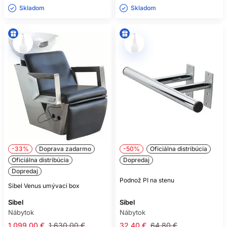
Skladom ㅤ
Skladom ㅤ
-33%
Doprava zadarmo
-50%
Oficiálna distribúcia
Oficiálna distribúcia
Dopredaj
Dopredaj
Podnož PI na stenu
Sibel Venus umývací box
Sibel
Sibel
Nábytok
Nábytok
1 099.00 €
1 630.00 €
32.40 €
64.80 €