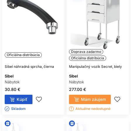
Doprava zadarmo
Oficiálna distribúcia
Oficiálna distribúcia
Sibel náhradná sprcha, čierna
Manipulačný vozík Secret, biely
Sibel
Sibel
Nábytok
Nábytok
30.80 €
277.00 €
Kúpiť
Mám záujem
Skladom ㅤ
Aktuálne nedostupné