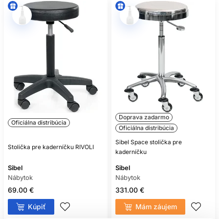
Doprava zadarmo
Oficiálna distribúcia
Oficiálna distribúcia
Sibel Space stolička pre
Stolička pre kaderníčku RIVOLI
kaderníčku
Sibel
Sibel
Nábytok
Nábytok
69.00 €
331.00 €
Kúpiť
Mám záujem