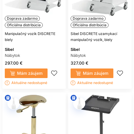
Doprava zadarmo
Doprava zadarmo
Oficiálna distribúcia
Oficiálna distribúcia
Manipulačný vozík DISCRETE
Sibel DISCRETE uzamykací
biely
manipulačný vozík, biely
Sibel
Sibel
Nábytok
Nábytok
297.00 €
327.00 €
Mám záujem
Mám záujem
Aktuálne nedostupné
Aktuálne nedostupné