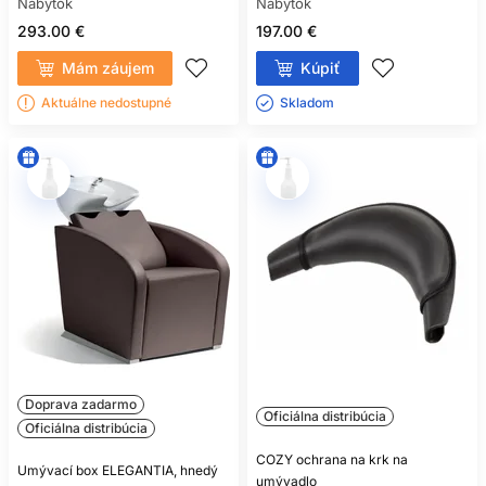
Nábytok
Nábytok
293.00 €
197.00 €
Mám záujem
Kúpiť
Aktuálne nedostupné
Skladom ㅤ
Doprava zadarmo
Oficiálna distribúcia
Oficiálna distribúcia
COZY ochrana na krk na
Umývací box ELEGANTIA, hnedý
umývadlo