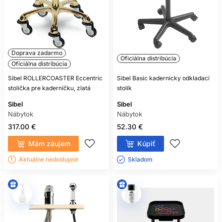
Doprava zadarmo
Oficiálna distribúcia
Oficiálna distribúcia
Sibel ROLLERCOASTER Eccentric
Sibel Basic kadernícky odkladací
stolička pre kaderníčku, zlatá
stolík
Sibel
Sibel
Nábytok
Nábytok
317.00 €
52.30 €
Mám záujem
Kúpiť
Aktuálne nedostupné
Skladom ㅤ