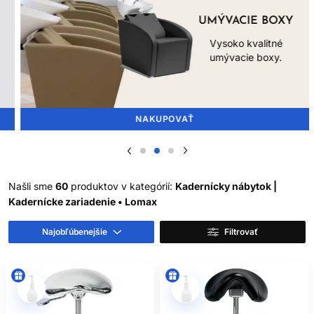
UMÝVACIE BOXY
Vysoko kvalitné
umývacie boxy.
NAKUPOVAŤ
Našli sme
60
produktov v kategórií:
Kadernícky nábytok |
Kadernícke zariadenie • Lomax
Najobľúbenejšie
Filtrovať