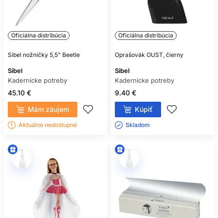
Oficiálna distribúcia
Oficiálna distribúcia
Sibel nožničky 5,5" Beetle
Oprašovák OUST, čierny
Sibel
Sibel
Kadernícke potreby
Kadernícke potreby
45.10 €
9.40 €
Mám záujem
Kúpiť
Aktuálne nedostupné
Skladom ㅤ