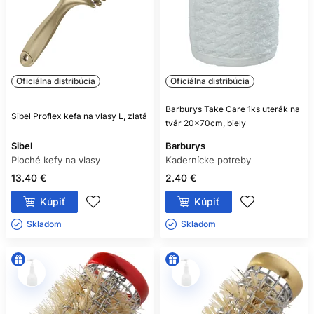
Oficiálna distribúcia
Oficiálna distribúcia
Barburys Take Care 1ks uterák na
Sibel Proflex kefa na vlasy L, zlatá
tvár 20x70cm, biely
Sibel
Barburys
Ploché kefy na vlasy
Kadernícke potreby
13.40 €
2.40 €
Kúpiť
Kúpiť
Skladom ㅤ
Skladom ㅤ