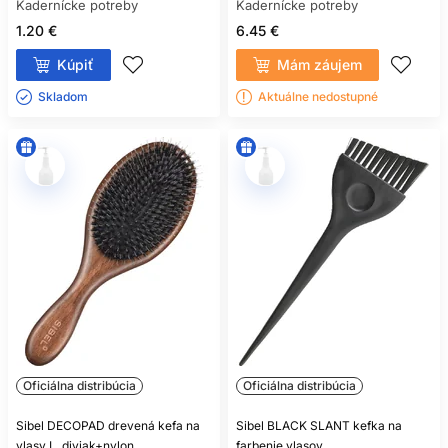
Kadernícke potreby
Kadernícke potreby
1.20 €
6.45 €
Kúpiť
Mám záujem
Skladom ㅤ
Aktuálne nedostupné
Oficiálna distribúcia
Oficiálna distribúcia
Sibel DECOPAD drevená kefa na
Sibel BLACK SLANT kefka na
vlasy L, diviak+nylon
farbenie vlasov