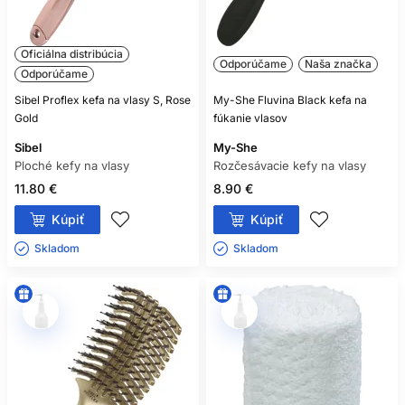
Oficiálna distribúcia
Odporúčame
Naša značka
Odporúčame
Sibel Proflex kefa na vlasy S, Rose
My-She Fluvina Black kefa na
Gold
fúkanie vlasov
Sibel
My-She
Ploché kefy na vlasy
Rozčesávacie kefy na vlasy
11.80 €
8.90 €
Kúpiť
Kúpiť
Skladom ㅤ
Skladom ㅤ