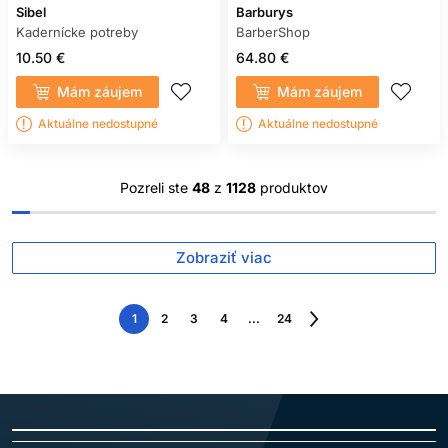
Sibel
Barburys
Kadernícke potreby
BarberShop
10.50 €
64.80 €
Mám záujem
Mám záujem
Aktuálne nedostupné
Aktuálne nedostupné
Pozreli ste
48
z
1128
produktov
Zobraziť viac
1
2
3
4
...
24
Nasledujúca
strana