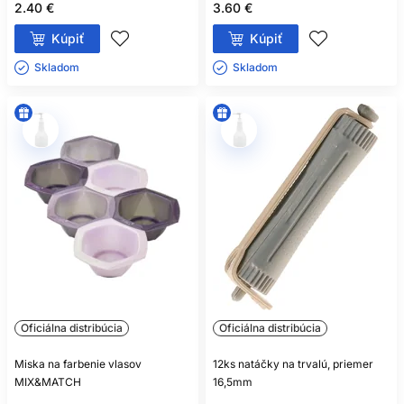
2.40 €
3.60 €
Kúpiť
Kúpiť
Skladom ㅤ
Skladom ㅤ
Oficiálna distribúcia
Oficiálna distribúcia
Miska na farbenie vlasov
12ks natáčky na trvalú, priemer
MIX&MATCH
16,5mm