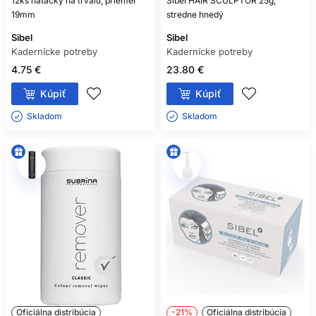
12ks natáčky na trvalú, priemer
Sibel HAIR SCULPTOR 25g,
19mm
stredne hnedý
Sibel
Sibel
Kadernícke potreby
Kadernícke potreby
4.75 €
23.80 €
Kúpiť
Kúpiť
Skladom ㅤ
Skladom ㅤ
Oficiálna distribúcia
-21%
Oficiálna distribúcia