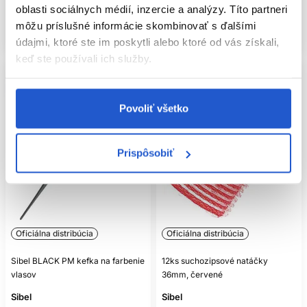
oblasti sociálnych médií, inzercie a analýzy. Títo partneri
Mám záujem
Mám záujem
môžu príslušné informácie skombinovať s ďalšími
Aktuálne nedostupné
Aktuálne nedostupné
údajmi, ktoré ste im poskytli alebo ktoré od vás získali,
keď ste používali ich služby.
Povoliť všetko
Prispôsobiť
Oficiálna distribúcia
Oficiálna distribúcia
Sibel BLACK PM kefka na farbenie
12ks suchozipsové natáčky
vlasov
36mm, červené
Sibel
Sibel