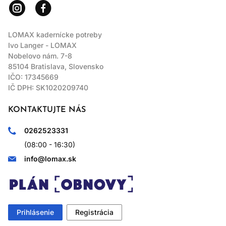
LOMAX kadernícke potreby
Ivo Langer - LOMAX
Nobelovo nám. 7-8
85104 Bratislava, Slovensko
IČO: 17345669
IČ DPH: SK1020209740
KONTAKTUJTE NÁS
0262523331
(08:00 - 16:30)
info@lomax.sk
Prihlásenie
Registrácia