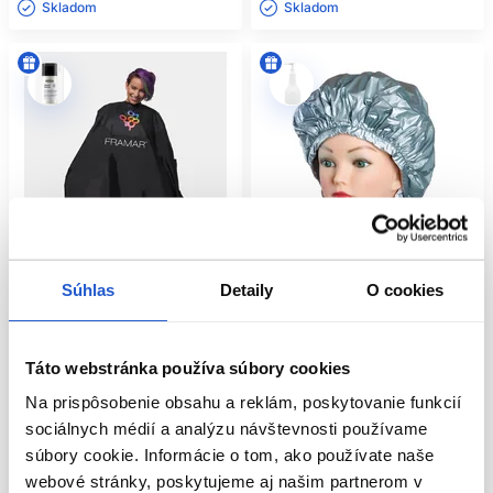
Skladom ㅤ
Skladom ㅤ
Súhlas
Detaily
O cookies
Oficiálna distribúcia
Táto webstránka používa súbory cookies
Framar pláštenka na farbenie
Čiapka na trvalú Alu-Cap super
144x134cm CAPE-COL
Thermo Cap
Na prispôsobenie obsahu a reklám, poskytovanie funkcií
Framar
Sibel
sociálnych médií a analýzu návštevnosti používame
Kadernícke potreby
Kadernícke potreby
súbory cookie. Informácie o tom, ako používate naše
26.60 €
7.70 €
webové stránky, poskytujeme aj našim partnerom v