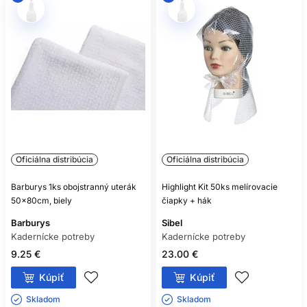
Oficiálna distribúcia
Oficiálna distribúcia
Barburys 1ks obojstranný uterák
Highlight Kit 50ks melírovacie
50x80cm, biely
čiapky + hák
Barburys
Sibel
Kadernícke potreby
Kadernícke potreby
9.25 €
23.00 €
Kúpiť
Kúpiť
Skladom ㅤ
Skladom ㅤ