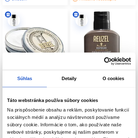
Súhlas
Detaily
O cookies
Táto webstránka používa súbory cookies
Reuzel Shave Cream krém na
Reuzel Refresh bezoplachový
holenie 95,8g
šampón na bradu 100ml
Na prispôsobenie obsahu a reklám, poskytovanie funkcií
Reuzel
Reuzel
sociálnych médií a analýzu návštevnosti používame
Kadernícke potreby
Kadernícke potreby
súbory cookie. Informácie o tom, ako používate naše
10.60 €
14.20 €
webové stránky, poskytujeme aj našim partnerom v