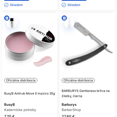
Skladom ㅤ
Skladom ㅤ
Oficiálna distribúcia
Oficiálna distribúcia
BARBURYS Gentleness britva na
BusyB Antirub Move It mazivo 35g
žiletky, čierna
BusyB
Barburys
Kadernícke potreby
BarberShop
7.70 €
27.60 €