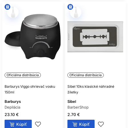
Oficiálna distribúcia
Oficiálna distribúcia
Barburys Viggo ohrievač vosku
Sibel 10ks klasické náhradné
150ml
žiletky
Barburys
Sibel
Depilácia
BarberShop
23.10 €
2.70 €
Kúpiť
Kúpiť