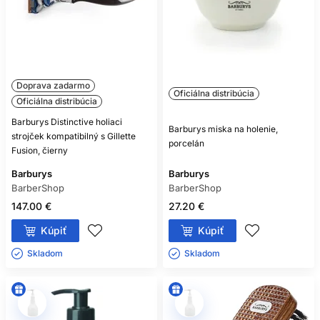
Doprava zadarmo
Oficiálna distribúcia
Oficiálna distribúcia
Barburys Distinctive holiaci
Barburys miska na holenie,
strojček kompatibilný s Gillette
porcelán
Fusion, čierny
Barburys
Barburys
BarberShop
BarberShop
147.00 €
27.20 €
Kúpiť
Kúpiť
Skladom ㅤ
Skladom ㅤ