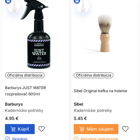
Oficiálna distribúcia
Oficiálna distribúcia
Barburys JUST WATER
Sibel Original kefka na holenie
rozprašovač 600ml
Barburys
Sibel
Kadernícke potreby
Kadernícke potreby
4.95 €
5.45 €
Kúpiť
Mám záujem
Skladom ㅤ
Aktuálne nedostupné