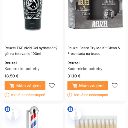
Reuzel TAT Vivid Gel hydratačný
Reuzel Beard Try Me Kit Clean &
gél na tetovanie 100ml
Fresh sada na bradu
Reuzel
Reuzel
Kadernícke potreby
Kadernícke potreby
18.50 €
31.10 €
Mám záujem
Mám záujem
Aktuálne nedostupné
Aktuálne nedostupné