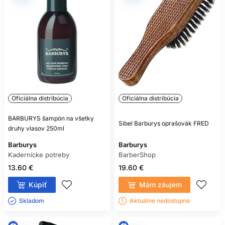
Oficiálna distribúcia
Oficiálna distribúcia
BARBURYS šampón na všetky
Sibel Barburys oprašovák FRED
druhy vlasov 250ml
Barburys
Barburys
Kadernícke potreby
BarberShop
13.60 €
19.60 €
Kúpiť
Mám záujem
Skladom ㅤ
Aktuálne nedostupné