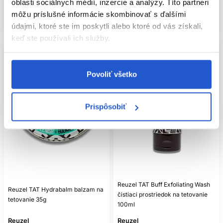
oblasti sociálnych médií, inzercie a analýzy. Títo partneri
Mám záujem
Mám záujem
môžu príslušné informácie skombinovať s ďalšími
Aktuálne nedostupné
Aktuálne nedostupné
údajmi, ktoré ste im poskytli alebo ktoré od vás získali,
keď ste používali ich služby.
Povoliť všetko
Prispôsobiť
Reuzel TAT Buff Exfoliating Wash
Reuzel TAT Hydrabalm balzam na
čistiaci prostriedok na tetovanie
tetovanie 35g
100ml
Reuzel
Reuzel