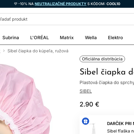
💜 -10% NA
NEUTRALIZAČNÉ PRODUKTY
S KÓDOM:
COOL10
Subrina
L'ORÉAL
Matrix
Wella
Elektro
y
Sibel čiapka do kúpeľa, ružová
Oficiálna distribúcia
Sibel čiapka 
Plastová čiapka do sprch
SIBEL
2.90 €
DARČEK PRI
Sibel fľaška