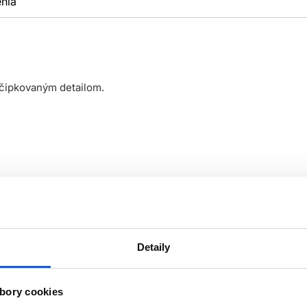
nia
 čipkovaným detailom.
Detaily
bory cookies