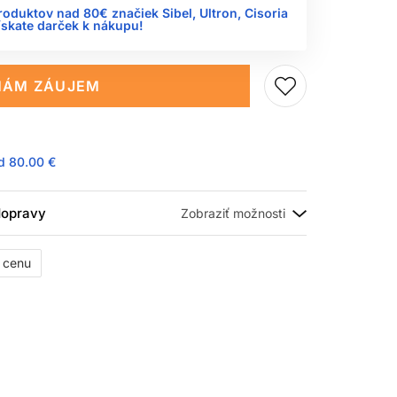
roduktov nad 80€ značiek Sibel, Ultron, Cisoria
ískate darček k nákupu!
ÁM ZÁUJEM
ad
80.00 €
 dopravy
ť cenu