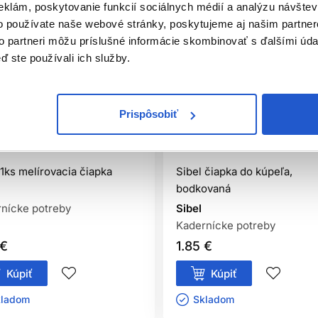
eklám, poskytovanie funkcií sociálnych médií a analýzu návšte
o používate naše webové stránky, poskytujeme aj našim partner
to partneri môžu príslušné informácie skombinovať s ďalšími údaj
ď ste používali ich služby.
Prispôsobiť
iálna distribúcia
Oficiálna distribúcia
 1ks melírovacia čiapka
Sibel čiapka do kúpeľa,
bodkovaná
nícke potreby
Sibel
Kadernícke potreby
 €
1.85 €
Kúpiť
Kúpiť
ladom ㅤ
Skladom ㅤ