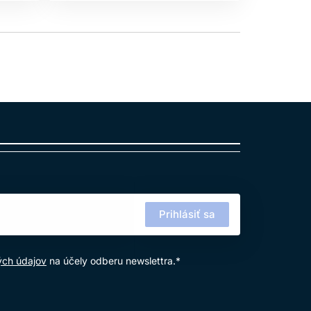
Prihlásiť sa
ých údajov
na účely odberu newslettra.*