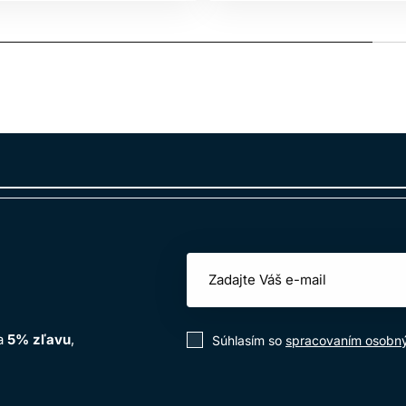
na
5% zľavu
,
Súhlasím so
spracovaním osobn