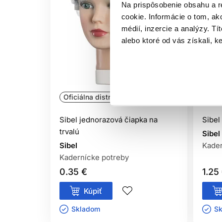
Na prispôsobenie obsahu a r
cookie. Informácie o tom, ak
médií, inzercie a analýzy. Tí
alebo ktoré od vás získali, ke
Oficiálna distribúcia
Ofic
Sibel jednorazová čiapka na
Sibel
trvalú
Sibel
Sibel
Kader
Kadernícke potreby
0.35 €
1.25
Kúpiť
Skladom ㅤ
Sk