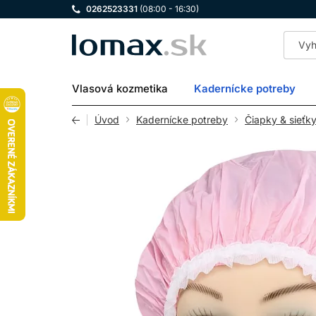
0262523331
(08:00 - 16:30)
LOMAX
Vlasová kozmetika
Kadernícke potreby
Úvod
Kadernícke potreby
Čiapky & sieťk