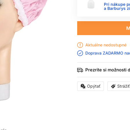
Pri nákupe p
a Barburys z
M
Aktuálne nedostupné
Doprava ZADARMO n
Prezrite si možnosti
Opýtať
Stráži