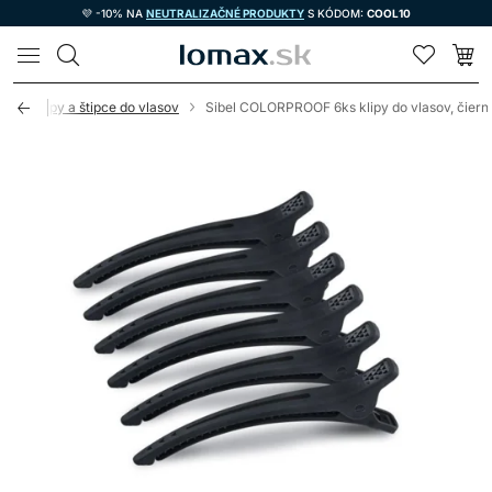
💜 -10% NA
NEUTRALIZAČNÉ PRODUKTY
S KÓDOM:
COOL10
LOMAX
ov
Klipy a štipce do vlasov
Sibel COLORPROOF 6ks klipy do vlasov, čiern