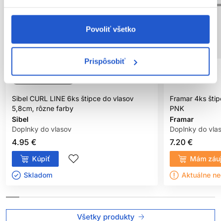
Povoliť všetko
Prispôsobiť
Oficiálna distribúcia
Sibel CURL LINE 6ks štipce do vlasov
Framar 4ks šti
5,8cm, rôzne farby
PNK
Sibel
Framar
Doplnky do vlasov
Doplnky do vla
4.95 €
7.20 €
Kúpiť
Mám záu
Skladom ㅤ
Aktuálne n
Všetky produkty