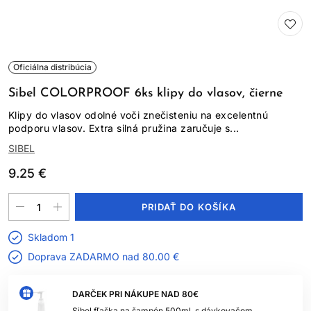
Oficiálna distribúcia
Sibel COLORPROOF 6ks klipy do vlasov, čierne
Klipy do vlasov odolné voči znečisteniu na excelentnú
podporu vlasov. Extra silná pružina zaručuje s...
SIBEL
9.25 €
PRIDAŤ DO KOŠÍKA
Skladom 1
Doprava ZADARMO nad
80.00 €
DARČEK PRI NÁKUPE NAD 80€
Sibel fľaška na šampón 500ml, s dávkovačom