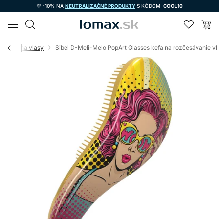
💜 -10% NA
NEUTRALIZAČNÉ PRODUKTY
S KÓDOM:
COOL10
LOMAX
e kefy na vlasy
Sibel D-Meli-Melo PopArt Glasses kefa na rozčesávanie vl