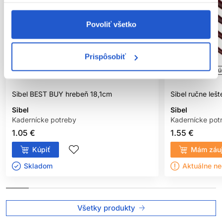
Povoliť všetko
Prispôsobiť
Oficiálna distribúcia
Oficiálna distribú
Sibel BEST BUY hrebeň 18,1cm
Sibel ručne leš
Sibel
Sibel
Kadernícke potreby
Kadernícke pot
1.05 €
1.55 €
Kúpiť
Mám záu
Skladom ㅤ
Aktuálne n
Všetky produkty