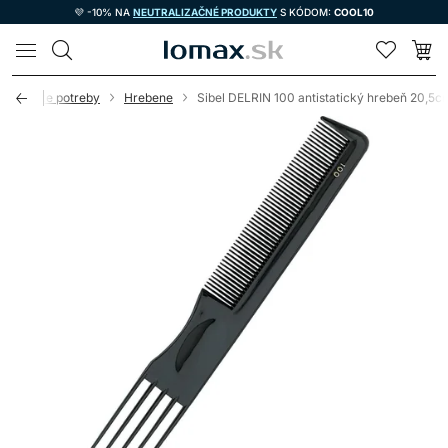
💜 -10% NA
NEUTRALIZAČNÉ PRODUKTY
S KÓDOM:
COOL10
LOMAX
adernícke potreby
Hrebene
Sibel DELRIN 100 antistatický hrebeň 20,5c