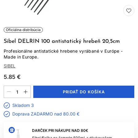
Oficiálna distribúcia
Sibel DELRIN 100 antistatický hrebeň 20,5cm
Profesionálne antistatické hrebene vyrábané v Európe -
Made in Europe.
SIBEL
5.85 €
PRIDAŤ DO KOŠÍKA
Skladom 3
Doprava ZADARMO nad
80.00 €
DARČEK PRI NÁKUPE NAD 80€
Sibel fľaška na šampón 500ml, s dávkovačom