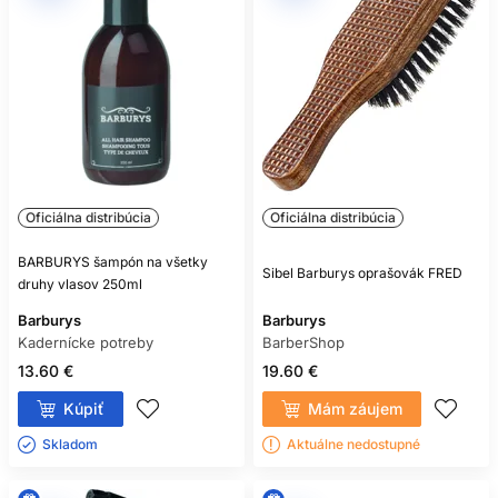
Oficiálna distribúcia
Oficiálna distribúcia
BARBURYS šampón na všetky
Sibel Barburys oprašovák FRED
druhy vlasov 250ml
Barburys
Barburys
Kadernícke potreby
BarberShop
13.60 €
19.60 €
Kúpiť
Mám záujem
Skladom ㅤ
Aktuálne nedostupné