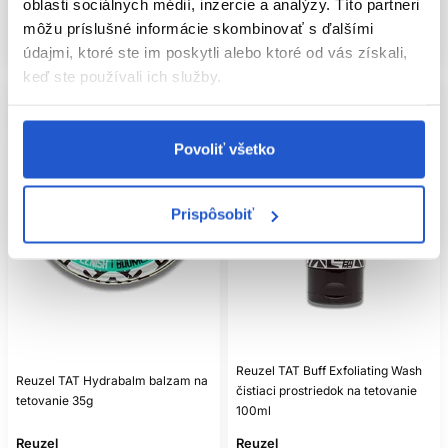
oblasti sociálnych médií, inzercie a analýzy. Títo partneri
Mám záujem
Mám záujem
môžu príslušné informácie skombinovať s ďalšími
Aktuálne nedostupné
Aktuálne nedostupné
údajmi, ktoré ste im poskytli alebo ktoré od vás získali,
keď ste používali ich služby.
Povoliť všetko
Prispôsobiť
Reuzel TAT Buff Exfoliating Wash
Reuzel TAT Hydrabalm balzam na
čistiaci prostriedok na tetovanie
tetovanie 35g
100ml
Reuzel
Reuzel