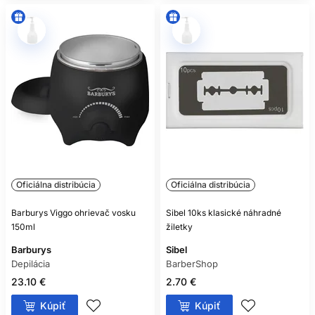
Oficiálna distribúcia
Oficiálna distribúcia
Barburys Viggo ohrievač vosku
Sibel 10ks klasické náhradné
150ml
žiletky
Barburys
Sibel
Depilácia
BarberShop
23.10 €
2.70 €
Kúpiť
Kúpiť