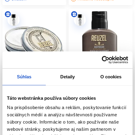
Súhlas
Detaily
O cookies
Táto webstránka používa súbory cookies
Reuzel Shave Cream krém na
Reuzel Refresh bezoplachový
holenie 95,8g
šampón na bradu 100ml
Na prispôsobenie obsahu a reklám, poskytovanie funkcií
Reuzel
Reuzel
sociálnych médií a analýzu návštevnosti používame
Kadernícke potreby
Kadernícke potreby
súbory cookie. Informácie o tom, ako používate naše
10.60 €
14.20 €
webové stránky, poskytujeme aj našim partnerom v