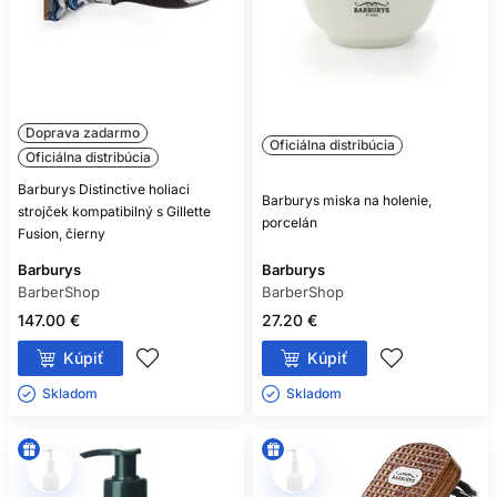
Doprava zadarmo
Oficiálna distribúcia
Oficiálna distribúcia
Barburys Distinctive holiaci
Barburys miska na holenie,
strojček kompatibilný s Gillette
porcelán
Fusion, čierny
Barburys
Barburys
BarberShop
BarberShop
147.00 €
27.20 €
Kúpiť
Kúpiť
Skladom ㅤ
Skladom ㅤ