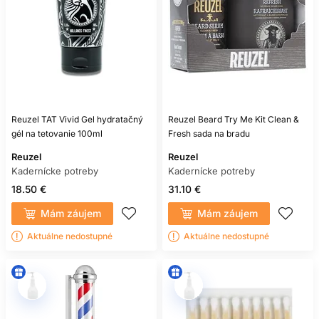
Reuzel TAT Vivid Gel hydratačný
Reuzel Beard Try Me Kit Clean &
gél na tetovanie 100ml
Fresh sada na bradu
Reuzel
Reuzel
Kadernícke potreby
Kadernícke potreby
18.50 €
31.10 €
Mám záujem
Mám záujem
Aktuálne nedostupné
Aktuálne nedostupné