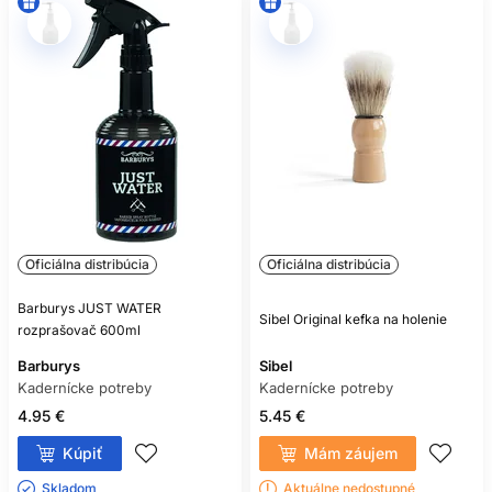
Oficiálna distribúcia
Oficiálna distribúcia
Barburys JUST WATER
Sibel Original kefka na holenie
rozprašovač 600ml
Barburys
Sibel
Kadernícke potreby
Kadernícke potreby
4.95 €
5.45 €
Kúpiť
Mám záujem
Skladom ㅤ
Aktuálne nedostupné