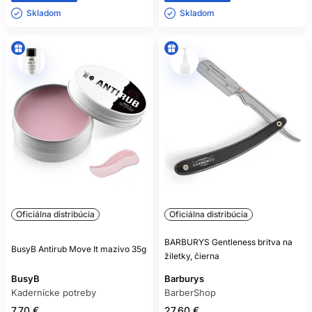
Skladom ㅤ
Skladom ㅤ
Oficiálna distribúcia
Oficiálna distribúcia
BARBURYS Gentleness britva na
BusyB Antirub Move It mazivo 35g
žiletky, čierna
BusyB
Barburys
Kadernícke potreby
BarberShop
7.70 €
27.60 €