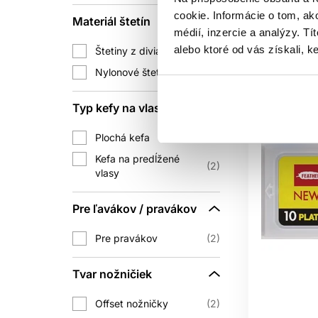
Mám
cookie. Informácie o tom, ak
Materiál štetín
médií, inzercie a analýzy. Tí
Aktuáln
alebo ktoré od vás získali, ke
Štetiny z diviaka
1
Nylonové štetiny
1
Typ kefy na vlasy
Plochá kefa
2
Kefa na predĺžené
2
vlasy
Pre ľavákov / pravákov
Pre pravákov
2
Tvar nožničiek
Offset nožničky
2