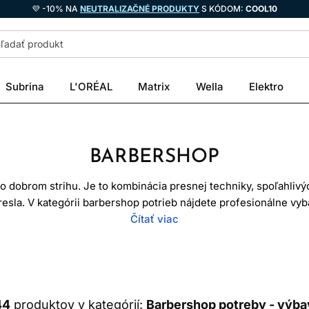
💜 -10% NA
NEUTRALIZAČNÉ PRODUKTY
S KÓDOM:
COOL10
Subrina
L'ORÉAL
Matrix
Wella
Elektro
BARBERSHOP
 dobrom strihu. Je to kombinácia presnej techniky, spoľahlivých
kresla. V kategórii barbershop potrieb nájdete profesionálne vyb
ácich nadšencov, ktorí chcú pracovať s nástrojmi na vyššej úro
Čítať viac
áhajú pri
strihaní
, kontúrovaní, zaholovaní, úprave brady aj pri 
 čepele, presné hlavice, kvalitné nožnice, hrebene, kefy a prak
 práce. Barber potrebuje mať nástroje, ktoré sú pohodlné v ruk
záťaž.
44
produktov v kategórií:
Barbershop potreby - výba