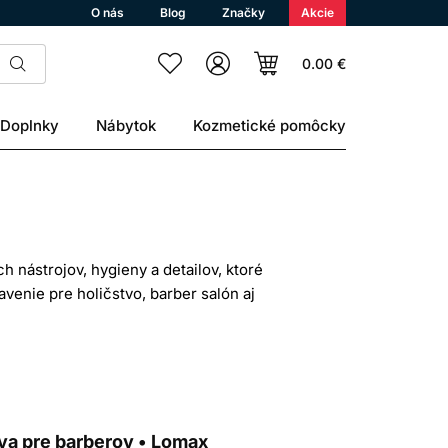
O nás
Blog
Značky
Akcie
0.00 €
Doplnky
Nábytok
Kozmetické pomôcky
 nástrojov, hygieny a detailov, ktoré
avenie pre holičstvo, barber salón aj
vni.
finálnom začistení účesu. Pri pánskych
tické barbershop príslušenstvo dokážu
e, ľahko sa čistia a zvládnu každodennú
va pre barberov • Lomax