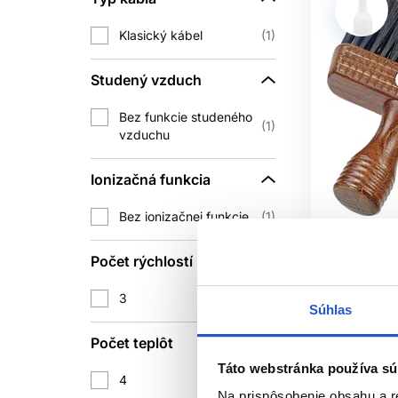
Klasický kábel
1
Najprv odstráňte vlasy a viditeľné 
Studený vzduch
dezinfikujú inak ako elektrické str
Bez funkcie studeného
1
vzduchu
PREČO SA OP
Ionizačná funkcia
Profesionálne nástroje bývajú presne
výsledok, 
Bez ionizačnej funkcie
1
Oficiálna d
Počet rýchlostí
Sibel Barb
3
1
WILLIAM
Súhlas
Barburys
Počet teplôt
BarberSho
Táto webstránka používa sú
22.00 €
4
1
Na prispôsobenie obsahu a r