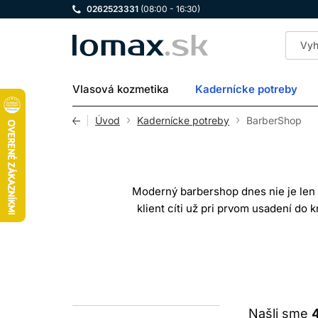
0262523331
(08:00 - 16:30)
LOMAX
Vlasová kozmetika
Kadernícke potreby
Úvod
Kadernícke potreby
BarberShop
Moderný barbershop dnes nie je len o
klient cíti už pri prvom usadení do 
dom
Správne zvolené barber potreby pom
strihoch rozhodujú milimetre – ostré
výrazne ovplyvniť výsledok aj rýchlosť
Našli sme