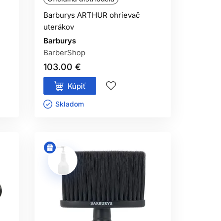
Barburys ARTHUR ohrievač
uterákov
Barburys
BarberShop
103.00 €
Kúpiť
Skladom ㅤ