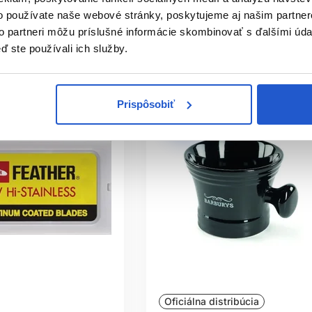
 záujem
Mám záujem
o používate naše webové stránky, poskytujeme aj našim partner
to partneri môžu príslušné informácie skombinovať s ďalšími údaj
e nedostupné
Aktuálne nedostupné
ď ste používali ich služby.
Prispôsobiť
Oficiálna distribúcia