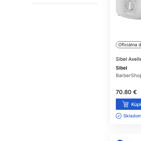
Oficiálna d
Sibel Axell
Sibel
BarberSho
70.80 €
Kúpi
Skladom 