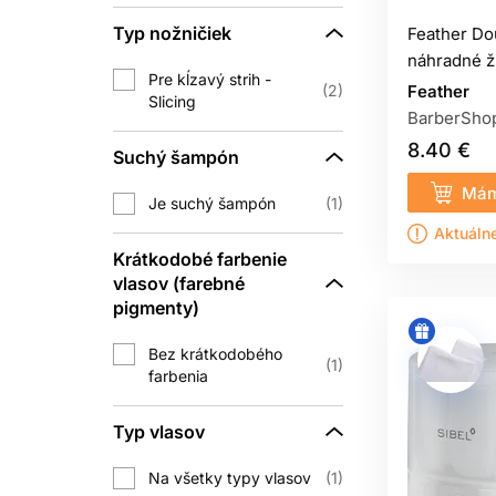
Typ nožničiek
Feather Do
náhradné ž
Pre kĺzavý strih -
2
Feather
Slicing
BarberSho
8.40 €
Suchý šampón
Mám
Je suchý šampón
1
Aktuáln
Krátkodobé farbenie
vlasov (farebné
pigmenty)
Bez krátkodobého
1
farbenia
Typ vlasov
Na všetky typy vlasov
1