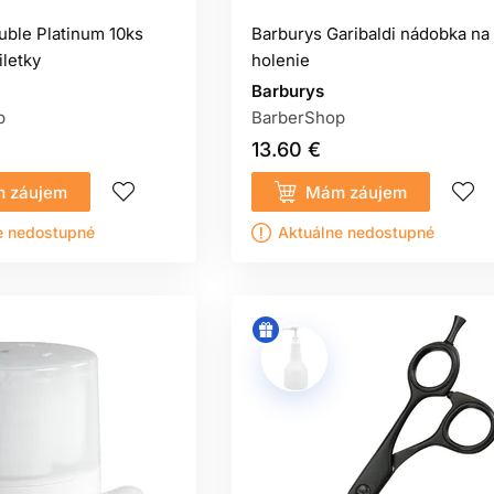
uble Platinum 10ks
Barburys Garibaldi nádobka na
iletky
holenie
Barburys
p
BarberShop
13.60 €
 záujem
Mám záujem
e nedostupné
Aktuálne nedostupné