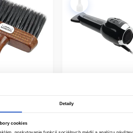
AKO ČISTIŤ BARBER NÁSTROJE?
nečistoty, potom postupujte podľa pokynov výrobcu. Kovové a pl
ojčeky. Pri elektrických prístrojoch nikdy neponárajte telo stroj
nepovoľuje.
LATÍ KUPOVAŤ PROFESIONÁLNE BAR
jšie, odolnejšie a lepšie prispôsobené častej práci. Pri správn
znižujú ťahanie vlasov alebo chĺpkov a zvyšujú komfort klienta 
istribúcia
Oficiálna distribúcia
urys oprašovák
Fén na vlasy Barburys George
2000W
Detaily
Barburys
p
Kadernícke potreby
bory cookies
62.60 €
eklám, poskytovanie funkcií sociálnych médií a analýzu návšte