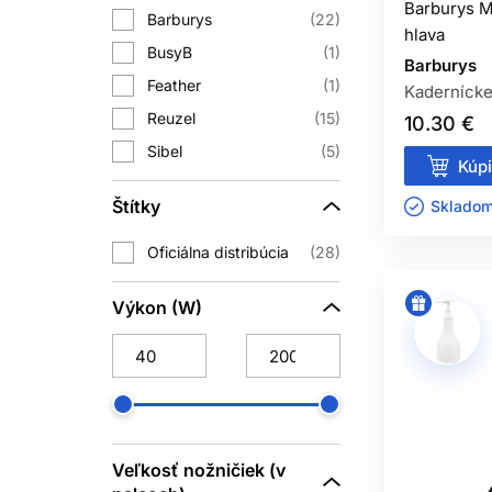
Barburys M
nesmie ponárať do vody. Pri britvách
Barburys
22
hlava
BusyB
1
Barburys
Feather
1
A
Kadernícke
Reuzel
15
10.30 €
Pri výbere sa oplatí pozerať nielen n
Sibel
5
začistenie krku, holenie alebo úprav
Kúpi
Štítky
Skladom 
Ak pracujete v salóne denne, oplatí
Oficiálna distribúcia
28
riziko výpadku pri práci a zároveň udr
Výkon (W)
BARBER VYB
Táto kategória je určená pre profesion
nástroje na úpravu vlasov a brady dom
Veľkosť nožničiek (v
Dobrý barber vie, že výsledok nevznik