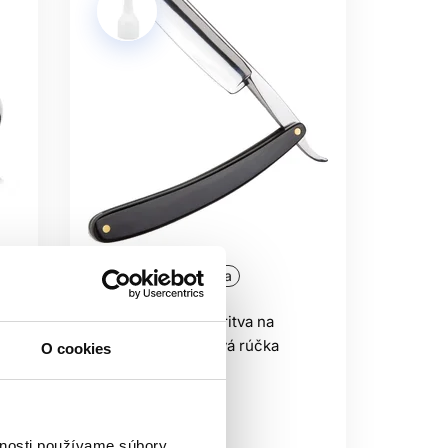
astové nástroje sa zvyčajne čistia a
čeka do vody, ak to výrobca výslovne
BER POTREBY?
ej údržbe pomáhajú dosiahnuť čistejší
aj barbera.
Oficiálna distribúcia
Sibel BARBURYS britva na
holenie 5/8, plastová rúčka
O cookies
Barburys
BarberShop
50.00 €
vnosti používame súbory