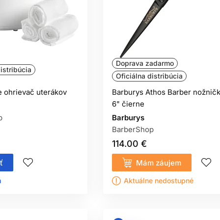
Doprava zadarmo
istribúcia
Oficiálna distribúcia
e ohrievač uterákov
Barburys Athos Barber nožnič
6" čierne
p
Barburys
BarberShop
114.00 €
ť
Mám záujem
ㅤ
Aktuálne nedostupné