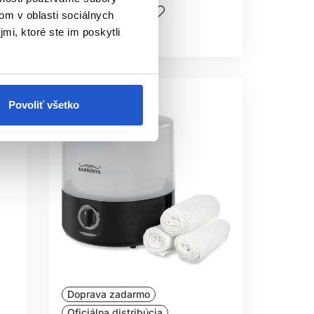
Kúpiť
om v oblasti sociálnych
mi, ktoré ste im poskytli
Skladom ㅤ
Povoliť všetko
Doprava zadarmo
Oficiálna distribúcia