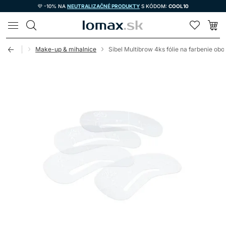
💜 -10% NA
NEUTRALIZAČNÉ PRODUKTY
S KÓDOM:
COOL10
LOMAX
pomôcky
Make-up & mihalnice
Sibel Multibrow 4ks fólie na farbenie obo