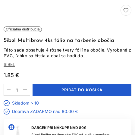
Oficiálna distribúcia
Sibel Multibrow 4ks fólie na farbenie obočia
Táto sada obsahuje 4 rôzne tvary fólií na obočie. Vyrobené z
PVC, ľahko sa čistia a obal sa hodí do...
SIBEL
1.85 €
PRIDAŤ DO KOŠÍKA
Skladom > 10
Doprava ZADARMO nad
80.00 €
DARČEK PRI NÁKUPE NAD 80€
Sibel fľaška na šampón 500ml, s dávkovačom