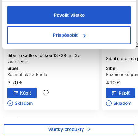
Povoliť všetko
Prispôsobiť
Oficiálna distribúcia
Oficiálna distribú
Sibel zrkadlo s rúčkou 13x29cm, 3x
Sibel štetec na 
zväčšenie
Sibel
Sibel
Kozmetické zrkadlá
Kozmetické po
3.70 €
4.10 €
Kúpiť
Kúpiť
Skladom ㅤ
Skladom ㅤ
Všetky produkty