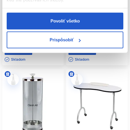
Oficiálna distribúcia
Oficiálna distribúcia
Sibel sklenený pilník na nechty
Sibel olejová sviečka na masáž
14cm
80g, ovocná
Povoliť všetko
Sibel
Sibel
Kozmetické pomôcky
Kozmetické pomôcky
Prispôsobiť
4.10 €
11.90 €
Kúpiť
Kúpiť
Skladom ㅤ
Skladom ㅤ