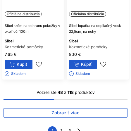
Oficiálna distribúcia
Oficiálna distribúcia
Sibel krém na ochranu pokožky v
Sibel lopatka na depilačný vosk
okolí očí 100ml
22,5cm, na nohy
Sibel
Sibel
Kozmetické pomôcky
Kozmetické pomôcky
7.65 €
8.10 €
Kúpiť
Kúpiť
Skladom ㅤ
Skladom ㅤ
Pozreli ste
48
z
118
produktov
Zobraziť viac
1
2
3