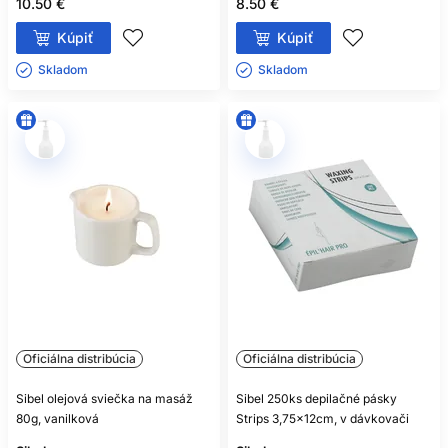
10.50 €
8.50 €
Kúpiť
Kúpiť
Skladom ㅤ
Skladom ㅤ
Oficiálna distribúcia
Oficiálna distribúcia
Sibel olejová sviečka na masáž
Sibel 250ks depilačné pásky
80g, vanilková
Strips 3,75x12cm, v dávkovači