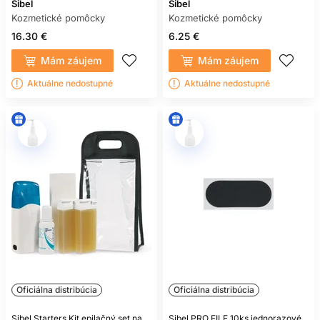
Sibel
Sibel
Kozmetické pomôcky
Kozmetické pomôcky
16.30 €
6.25 €
Mám záujem
Mám záujem
Aktuálne nedostupné
Aktuálne nedostupné
Oficiálna distribúcia
Oficiálna distribúcia
Sibel Starters Kit epilačný set na
Sibel PRO FILE 10ks jednorazové