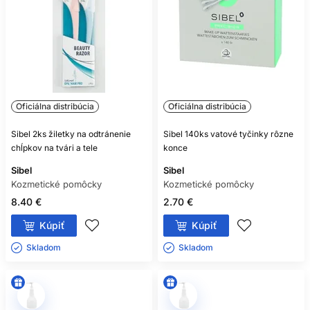
Oficiálna distribúcia
Oficiálna distribúcia
Sibel 2ks žiletky na odtránenie
Sibel 140ks vatové tyčinky rôzne
chĺpkov na tvári a tele
konce
Sibel
Sibel
Kozmetické pomôcky
Kozmetické pomôcky
8.40 €
2.70 €
Kúpiť
Kúpiť
Skladom ㅤ
Skladom ㅤ