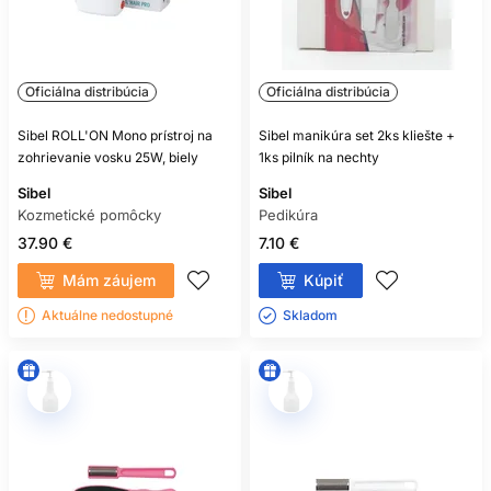
Oficiálna distribúcia
Oficiálna distribúcia
Sibel ROLL'ON Mono prístroj na
Sibel manikúra set 2ks kliešte +
zohrievanie vosku 25W, biely
1ks pilník na nechty
Sibel
Sibel
Kozmetické pomôcky
Pedikúra
37.90 €
7.10 €
Mám záujem
Kúpiť
Aktuálne nedostupné
Skladom ㅤ