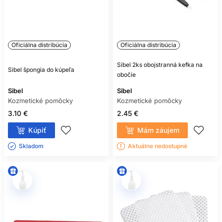
Oficiálna distribúcia
Oficiálna distribúcia
Sibel 2ks obojstranná kefka na
Sibel špongia do kúpeľa
obočie
Sibel
Sibel
Kozmetické pomôcky
Kozmetické pomôcky
3.10 €
2.45 €
Kúpiť
Mám záujem
Skladom ㅤ
Aktuálne nedostupné