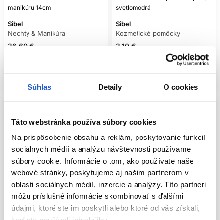
manikúru 14cm
svetlomodrá
Sibel
Sibel
Nechty & Manikúra
Kozmetické pomôcky
36.60 €
3.10 €
Kúpiť
Mám záujem
Skladom ㅤ
Aktuálne nedostupné
Súhlas
Detaily
O cookies
Táto webstránka používa súbory cookies
Na prispôsobenie obsahu a reklám, poskytovanie funkcií
sociálnych médií a analýzu návštevnosti používame
súbory cookie. Informácie o tom, ako používate naše
webové stránky, poskytujeme aj našim partnerom v
oblasti sociálnych médií, inzercie a analýzy. Títo partneri
môžu príslušné informácie skombinovať s ďalšími
údajmi, ktoré ste im poskytli alebo ktoré od vás získali,
keď ste používali ich služby.