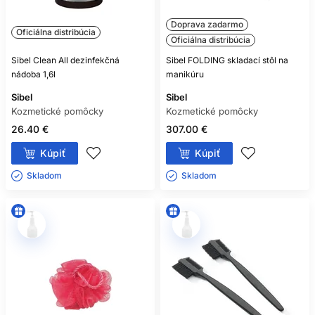
Doprava zadarmo
Oficiálna distribúcia
Oficiálna distribúcia
Sibel Clean All dezinfekčná
Sibel FOLDING skladací stôl na
nádoba 1,6l
manikúru
Sibel
Sibel
Kozmetické pomôcky
Kozmetické pomôcky
26.40 €
307.00 €
Kúpiť
Kúpiť
Skladom ㅤ
Skladom ㅤ