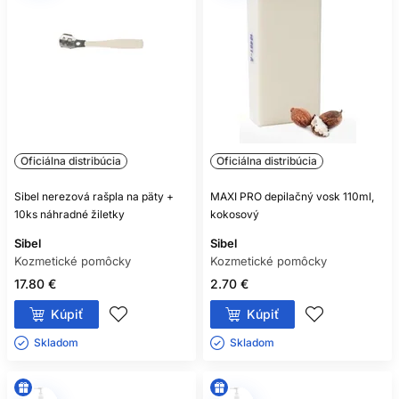
Oficiálna distribúcia
Oficiálna distribúcia
Sibel nerezová rašpla na päty +
MAXI PRO depilačný vosk 110ml,
10ks náhradné žiletky
kokosový
Sibel
Sibel
Kozmetické pomôcky
Kozmetické pomôcky
17.80 €
2.70 €
Kúpiť
Kúpiť
Skladom ㅤ
Skladom ㅤ