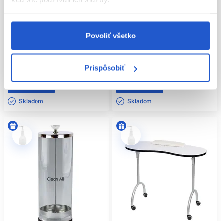
Oficiálna distribúcia
Oficiálna distribúcia
Sibel sklenený pilník na nechty
Sibel olejová sviečka na masáž
14cm
80g, ovocná
Povoliť všetko
Sibel
Sibel
Kozmetické pomôcky
Kozmetické pomôcky
Prispôsobiť
4.10 €
11.90 €
Kúpiť
Kúpiť
Skladom ㅤ
Skladom ㅤ