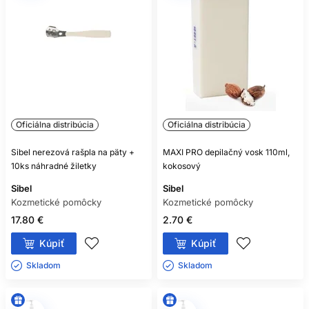
Oficiálna distribúcia
Oficiálna distribúcia
Sibel nerezová rašpla na päty +
MAXI PRO depilačný vosk 110ml,
10ks náhradné žiletky
kokosový
Sibel
Sibel
Kozmetické pomôcky
Kozmetické pomôcky
17.80 €
2.70 €
Kúpiť
Kúpiť
Skladom ㅤ
Skladom ㅤ