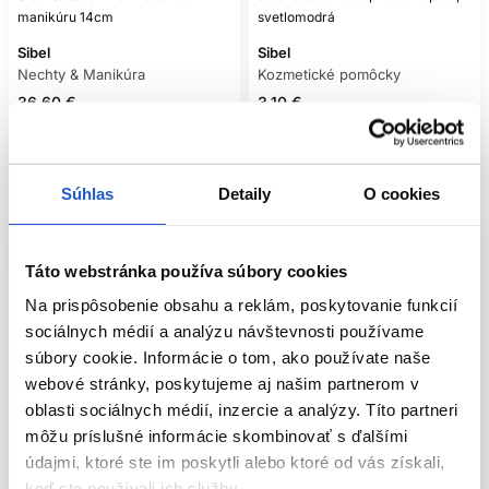
manikúru 14cm
svetlomodrá
Sibel
Sibel
Nechty & Manikúra
Kozmetické pomôcky
36.60 €
3.10 €
Kúpiť
Mám záujem
Skladom ㅤ
Aktuálne nedostupné
Súhlas
Detaily
O cookies
Táto webstránka používa súbory cookies
Na prispôsobenie obsahu a reklám, poskytovanie funkcií
sociálnych médií a analýzu návštevnosti používame
súbory cookie. Informácie o tom, ako používate naše
webové stránky, poskytujeme aj našim partnerom v
oblasti sociálnych médií, inzercie a analýzy. Títo partneri
môžu príslušné informácie skombinovať s ďalšími
údajmi, ktoré ste im poskytli alebo ktoré od vás získali,
keď ste používali ich služby.