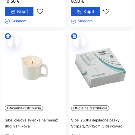
10.50 €
8.50 €
Kúpiť
Kúpiť
Skladom ㅤ
Skladom ㅤ
Oficiálna distribúcia
Oficiálna distribúcia
Sibel olejová sviečka na masáž
Sibel 250ks depilačné pásky
80g, vanilková
Strips 3,75x12cm, v dávkovači