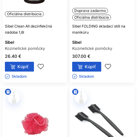
Doprava zadarmo
Oficiálna distribúcia
Oficiálna distribúcia
Sibel Clean All dezinfekčná
Sibel FOLDING skladací stôl na
nádoba 1,6l
manikúru
Sibel
Sibel
Kozmetické pomôcky
Kozmetické pomôcky
26.40 €
307.00 €
Kúpiť
Kúpiť
Skladom ㅤ
Skladom ㅤ