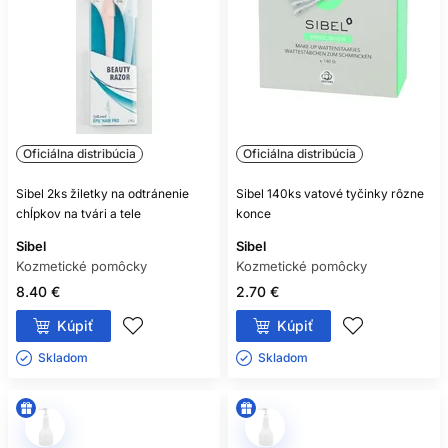
Oficiálna distribúcia
Oficiálna distribúcia
Sibel 2ks žiletky na odtránenie
Sibel 140ks vatové tyčinky rôzne
chĺpkov na tvári a tele
konce
Sibel
Sibel
Kozmetické pomôcky
Kozmetické pomôcky
8.40 €
2.70 €
Kúpiť
Kúpiť
Skladom ㅤ
Skladom ㅤ