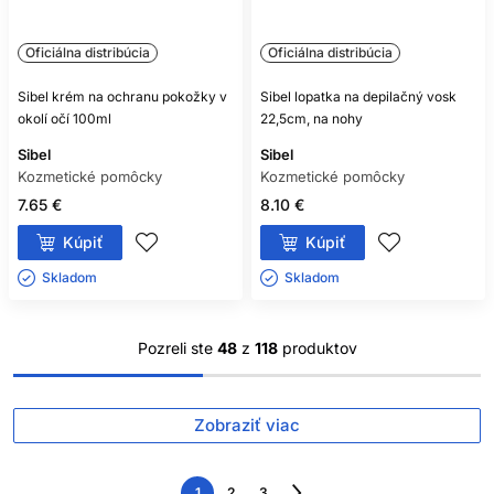
Oficiálna distribúcia
Oficiálna distribúcia
Sibel krém na ochranu pokožky v
Sibel lopatka na depilačný vosk
okolí očí 100ml
22,5cm, na nohy
Sibel
Sibel
Kozmetické pomôcky
Kozmetické pomôcky
7.65 €
8.10 €
Kúpiť
Kúpiť
Skladom ㅤ
Skladom ㅤ
Pozreli ste
48
z
118
produktov
Zobraziť viac
1
2
3