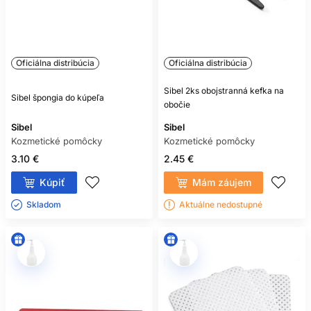
Oficiálna distribúcia
Oficiálna distribúcia
Sibel 2ks obojstranná kefka na
Sibel špongia do kúpeľa
obočie
Sibel
Sibel
Kozmetické pomôcky
Kozmetické pomôcky
3.10 €
2.45 €
Kúpiť
Mám záujem
Skladom ㅤ
Aktuálne nedostupné