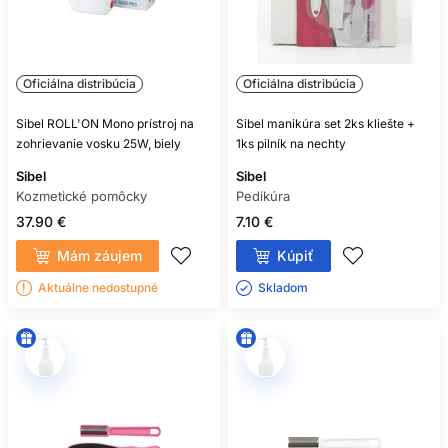
Oficiálna distribúcia
Oficiálna distribúcia
Sibel ROLL'ON Mono prístroj na
Sibel manikúra set 2ks kliešte +
zohrievanie vosku 25W, biely
1ks pilník na nechty
Sibel
Sibel
Kozmetické pomôcky
Pedikúra
37.90 €
7.10 €
Mám záujem
Kúpiť
Aktuálne nedostupné
Skladom ㅤ