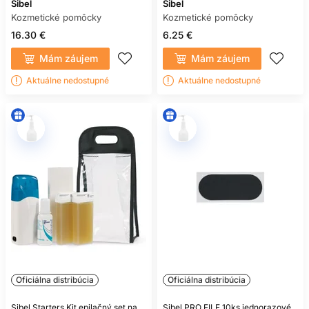
Sibel
Sibel
Kozmetické pomôcky
Kozmetické pomôcky
16.30 €
6.25 €
Mám záujem
Mám záujem
Aktuálne nedostupné
Aktuálne nedostupné
Oficiálna distribúcia
Oficiálna distribúcia
Sibel Starters Kit epilačný set na
Sibel PRO FILE 10ks jednorazové