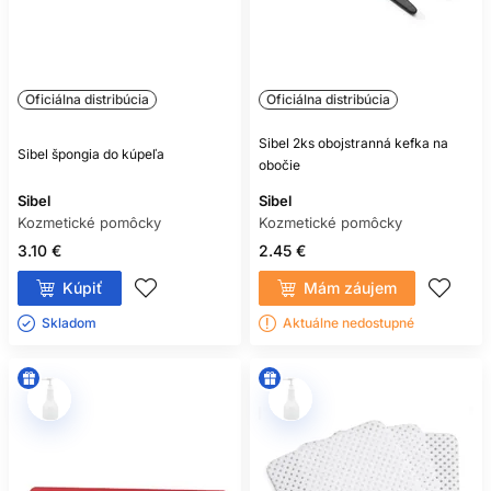
Oficiálna distribúcia
Oficiálna distribúcia
Sibel 2ks obojstranná kefka na
Sibel špongia do kúpeľa
obočie
Sibel
Sibel
Kozmetické pomôcky
Kozmetické pomôcky
3.10 €
2.45 €
Kúpiť
Mám záujem
Skladom ㅤ
Aktuálne nedostupné