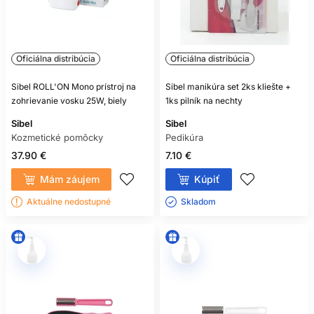
Oficiálna distribúcia
Oficiálna distribúcia
Sibel ROLL'ON Mono prístroj na
Sibel manikúra set 2ks kliešte +
zohrievanie vosku 25W, biely
1ks pilník na nechty
Sibel
Sibel
Kozmetické pomôcky
Pedikúra
37.90 €
7.10 €
Mám záujem
Kúpiť
Aktuálne nedostupné
Skladom ㅤ