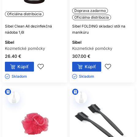
Doprava zadarmo
Oficiálna distribúcia
Oficiálna distribúcia
Sibel Clean All dezinfekčná
Sibel FOLDING skladací stôl na
nádoba 1,6l
manikúru
Sibel
Sibel
Kozmetické pomôcky
Kozmetické pomôcky
26.40 €
307.00 €
Kúpiť
Kúpiť
Skladom ㅤ
Skladom ㅤ