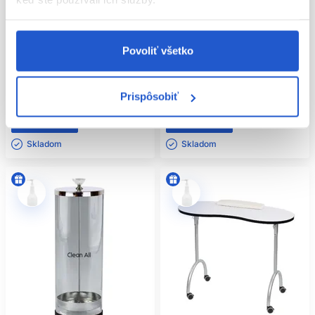
Oficiálna distribúcia
Oficiálna distribúcia
Sibel sklenený pilník na nechty
Sibel olejová sviečka na masáž
14cm
80g, ovocná
Povoliť všetko
Sibel
Sibel
Kozmetické pomôcky
Kozmetické pomôcky
Prispôsobiť
4.10 €
11.90 €
Kúpiť
Kúpiť
Skladom ㅤ
Skladom ㅤ