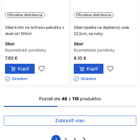
Oficiálna distribúcia
Oficiálna distribúcia
Sibel krém na ochranu pokožky v
Sibel lopatka na depilačný vosk
okolí očí 100ml
22,5cm, na nohy
Sibel
Sibel
Kozmetické pomôcky
Kozmetické pomôcky
7.65 €
8.10 €
Kúpiť
Kúpiť
Skladom ㅤ
Skladom ㅤ
Pozreli ste
48
z
118
produktov
Zobraziť viac
1
2
3