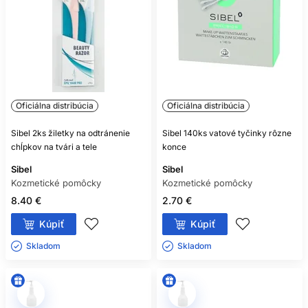
Oficiálna distribúcia
Oficiálna distribúcia
Sibel 2ks žiletky na odtránenie
Sibel 140ks vatové tyčinky rôzne
chĺpkov na tvári a tele
konce
Sibel
Sibel
Kozmetické pomôcky
Kozmetické pomôcky
8.40 €
2.70 €
Kúpiť
Kúpiť
Skladom ㅤ
Skladom ㅤ