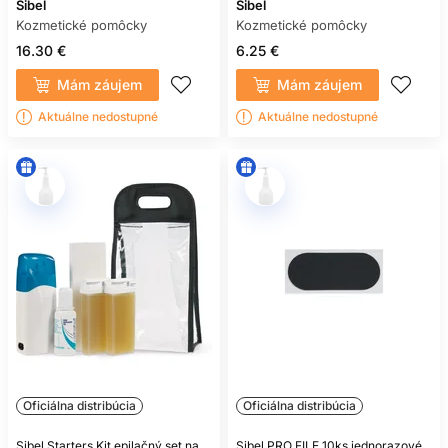
Sibel
Sibel
Kozmetické pomôcky
Kozmetické pomôcky
16.30 €
6.25 €
Mám záujem
Mám záujem
Aktuálne nedostupné
Aktuálne nedostupné
Oficiálna distribúcia
Oficiálna distribúcia
Sibel Starters Kit epilačný set na
Sibel PRO FILE 10ks jednorazové