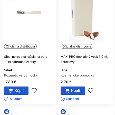
Oficiálna distribúcia
Oficiálna distribúcia
Sibel nerezová rašpla na päty +
MAXI PRO depilačný vosk 110ml,
10ks náhradné žiletky
kokosový
Sibel
Sibel
Kozmetické pomôcky
Kozmetické pomôcky
17.80 €
2.70 €
Kúpiť
Kúpiť
Skladom ㅤ
Skladom ㅤ