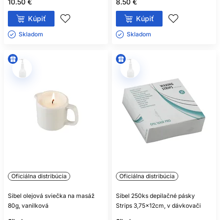
10.50 €
8.50 €
Kúpiť
Kúpiť
Skladom ㅤ
Skladom ㅤ
Oficiálna distribúcia
Oficiálna distribúcia
Sibel olejová sviečka na masáž
Sibel 250ks depilačné pásky
80g, vanilková
Strips 3,75x12cm, v dávkovači