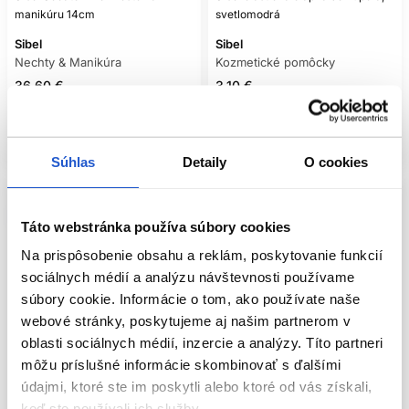
manikúru 14cm
svetlomodrá
Sibel
Sibel
Nechty & Manikúra
Kozmetické pomôcky
36.60 €
3.10 €
Kúpiť
Mám záujem
Skladom ㅤ
Aktuálne nedostupné
Súhlas
Detaily
O cookies
Táto webstránka používa súbory cookies
Na prispôsobenie obsahu a reklám, poskytovanie funkcií
sociálnych médií a analýzu návštevnosti používame
súbory cookie. Informácie o tom, ako používate naše
webové stránky, poskytujeme aj našim partnerom v
oblasti sociálnych médií, inzercie a analýzy. Títo partneri
môžu príslušné informácie skombinovať s ďalšími
údajmi, ktoré ste im poskytli alebo ktoré od vás získali,
keď ste používali ich služby.