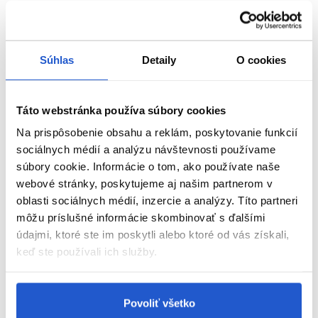
3 Riešenia proti vlasom:
1) Plastová ochrana, ktorá pôsobí ako dáždnik
Súhlas
Detaily
O cookies
2) bezšvový plastový obal
3) Špeciálne vyvinuté antistatické kolieska.
Táto webstránka používa súbory cookies
Na prispôsobenie obsahu a reklám, poskytovanie funkcií
sociálnych médií a analýzu návštevnosti používame
súbory cookie. Informácie o tom, ako používate naše
Parametre
webové stránky, poskytujeme aj našim partnerom v
oblasti sociálnych médií, inzercie a analýzy. Títo partneri
Video
môžu príslušné informácie skombinovať s ďalšími
údajmi, ktoré ste im poskytli alebo ktoré od vás získali,
Značka
keď ste používali ich služby.
Hodnotenia
Povoliť všetko