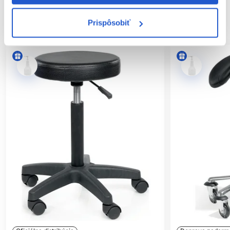
SÚVISIACE PRODUKTY
Prispôsobiť