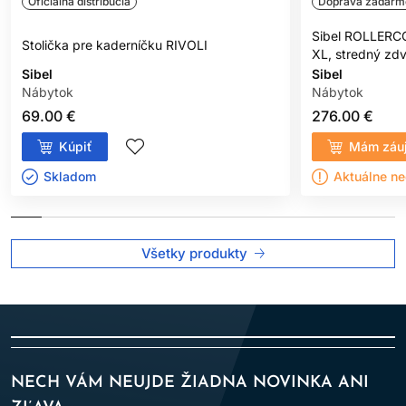
Oficiálna distribúcia
Doprava zadarm
Sibel ROLLERC
Stolička pre kaderníčku RIVOLI
XL, stredný zdv
Sibel
Sibel
Nábytok
Nábytok
69.00 €
276.00 €
Kúpiť
Mám záu
Skladom ㅤ
Aktuálne n
Všetky produkty
NECH VÁM NEUJDE ŽIADNA NOVINKA ANI