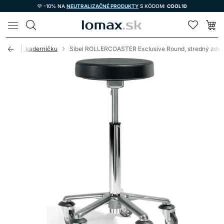
💜 -10% NA
NEUTRALIZAČNÉ PRODUKTY
S KÓDOM:
COOL10
LOMAX
ličky pre kaderníčku
Sibel ROLLERCOASTER Exclusive Round, stredný zdvi