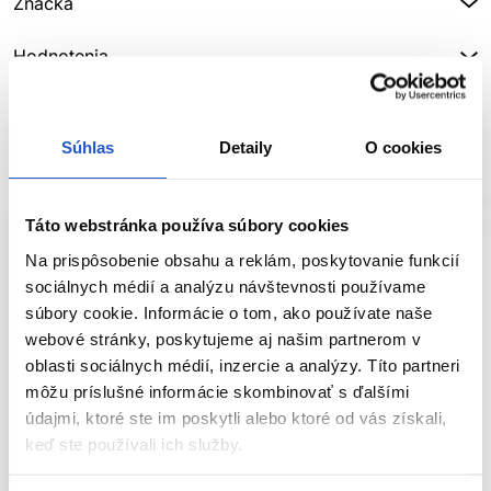
Značka
Hodnotenia
Súhlas
Detaily
O cookies
SÚVISIACE PRODUKTY
Táto webstránka používa súbory cookies
Na prispôsobenie obsahu a reklám, poskytovanie funkcií
sociálnych médií a analýzu návštevnosti používame
súbory cookie. Informácie o tom, ako používate naše
webové stránky, poskytujeme aj našim partnerom v
oblasti sociálnych médií, inzercie a analýzy. Títo partneri
môžu príslušné informácie skombinovať s ďalšími
údajmi, ktoré ste im poskytli alebo ktoré od vás získali,
keď ste používali ich služby.