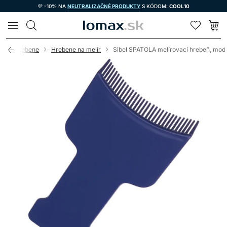
💜 -10% NA
NEUTRALIZAČNÉ PRODUKTY
S KÓDOM:
COOL10
LOMAX
y
Hrebene
Hrebene na melír
Sibel SPATOLA melírovací hrebeň, mod