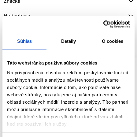
Značka
Hodnotenia
Súhlas
Detaily
O cookies
SÚVISIACE PRODUKTY
Táto webstránka používa súbory cookies
Na prispôsobenie obsahu a reklám, poskytovanie funkcií
sociálnych médií a analýzu návštevnosti používame
súbory cookie. Informácie o tom, ako používate naše
webové stránky, poskytujeme aj našim partnerom v
oblasti sociálnych médií, inzercie a analýzy. Títo partneri
môžu príslušné informácie skombinovať s ďalšími
údajmi, ktoré ste im poskytli alebo ktoré od vás získali,
keď ste používali ich služby.