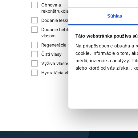
šampón 50
Obnova a
+1
rekonštrukcia vlasov
Subrina Pr
Súhlas
Subrina Sa
Dodanie lesku vlasom
+1
32.30 €
Dodanie hebkosti
+1
vlasom
Táto webstránka používa sú
Kúpi
Regenerácia vlasov
+1
Na prispôsobenie obsahu a r
Skladom 
cookie. Informácie o tom, ak
Čistí vlasy
+1
médií, inzercie a analýzy. Tí
Výživa vlasov
+1
alebo ktoré od vás získali, ke
Hydratácia vlasov
+1