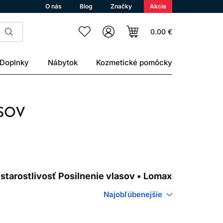
O nás
Blog
Značky
Akcie
0.00 €
Doplnky
Nábytok
Kozmetické pomôcky
SOV
 starostlivosť Posilnenie vlasov • Lomax
Najobľúbenejšie