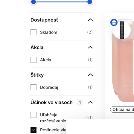
Dostupnosť
Skladom
2
Akcia
Akcia
1
Štítky
Dopredaj
1
Účinok vo vlasoch
1
Oficiálna d
Uľahčuje
+1
rozčesávanie vlasov
Subrina Pr
Posilnenie vlasov
Almond Bl