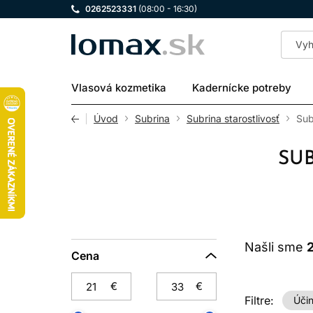
0262523331
(08:00 - 16:30)
LOMAX
Vlasová kozmetika
Kadernícke potreby
Úvod
Subrina
Subrina starostlivosť
Sub
SU
Našli sme
Cena
€
€
Filtre:
Účin