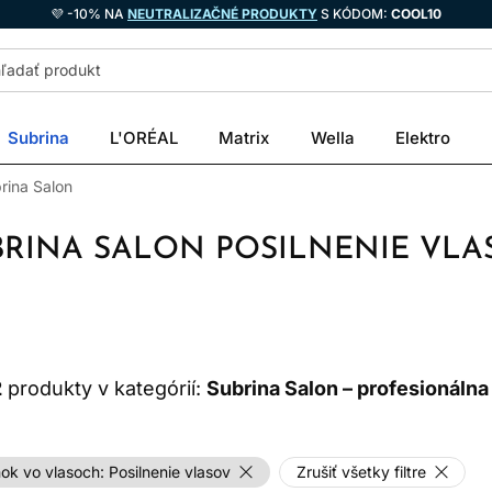
💜 -10% NA
NEUTRALIZAČNÉ PRODUKTY
S KÓDOM:
COOL10
Subrina
L'ORÉAL
Matrix
Wella
Elektro
rina Salon
BRINA SALON POSILNENIE VLA
2
produkty v kategórií:
Subrina Salon – profesionálna
ok vo vlasoch:
Posilnenie vlasov
Zrušiť všetky filtre