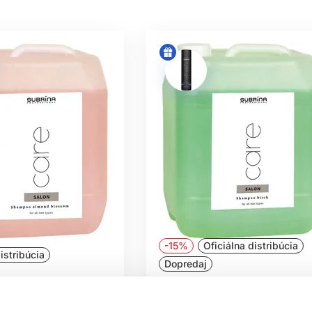
-15%
Oficiálna distribúcia
istribúcia
Dopredaj
ofessional Care Salon
Subrina Professional Care Sal
ossom mandľový
brezový šampón 5000ml