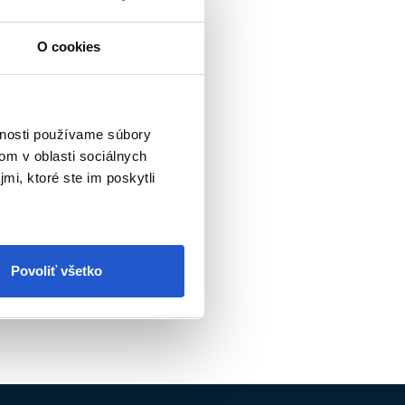
O cookies
vnosti používame súbory
om v oblasti sociálnych
mi, ktoré ste im poskytli
v
Povoliť všetko