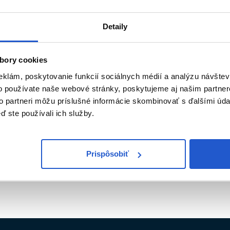
00ml
Subrina Professional
ofessional
Subrina Salon
Detaily
lon
21.16 €
24.90 €
bory cookies
ť
Kúpiť
eklám, poskytovanie funkcií sociálnych médií a analýzu návšte
ㅤ
Skladom ㅤ
o používate naše webové stránky, poskytujeme aj našim partner
to partneri môžu príslušné informácie skombinovať s ďalšími údaj
ď ste používali ich služby.
Pozreli ste
2
z
2
produkto
Prispôsobiť