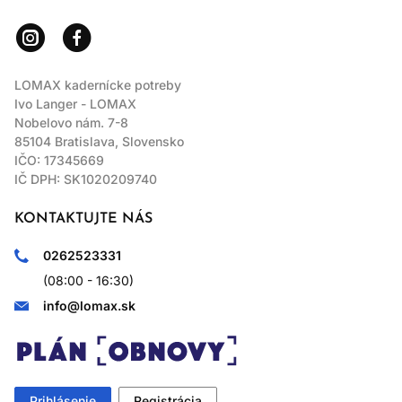
LOMAX kadernícke potreby
Ivo Langer - LOMAX
Nobelovo nám. 7-8
85104 Bratislava, Slovensko
IČO: 17345669
IČ DPH: SK1020209740
KONTAKTUJTE NÁS
0262523331
(08:00 - 16:30)
info@lomax.sk
Prihlásenie
Registrácia