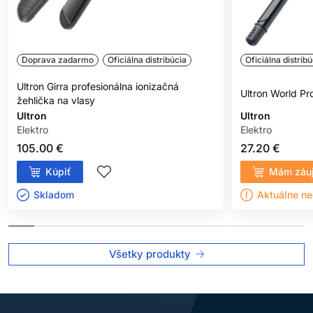
Doprava zadarmo
Oficiálna distribúcia
Oficiálna distribú
Ultron Girra profesionálna ionizačná
Ultron World P
žehlička na vlasy
Ultron
Ultron
Elektro
Elektro
105.00 €
27.20 €
Kúpiť
Mám záu
Skladom ㅤ
Aktuálne n
Všetky produkty