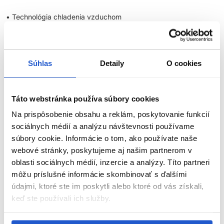
• Technológia chladenia vzduchom
• 360° odvzdušňovacie ventily okamžite ochladia a zafixujú
kučery
Súhlas
Detaily
O cookies
• Titánové pohyblivé platne
• Jemný matný povrch
Táto webstránka používa súbory cookies
Na prispôsobenie obsahu a reklám, poskytovanie funkcií
• 5 nastavení teploty: 140° - 220°C
sociálnych médií a analýzu návštevnosti používame
ZOBRAZIŤ VIAC
• Automatické vypnutie po 30 minútach
súbory cookie. Informácie o tom, ako používate naše
webové stránky, poskytujeme aj našim partnerom v
• LED indikátor
oblasti sociálnych médií, inzercie a analýzy. Títo partneri
Parametre
môžu príslušné informácie skombinovať s ďalšími
• 3m 360° otočný kábel
údajmi, ktoré ste im poskytli alebo ktoré od vás získali,
Video
keď ste používali ich služby.
Značka