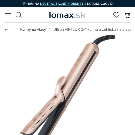
💜 -10% NA
NEUTRALIZAČNÉ PRODUKTY
S KÓDOM:
COOL10
LOMAX
Elektro
Kulmy na vlasy
Ultron AIRFLUX 2v1 kulma a žehlička na vlasy