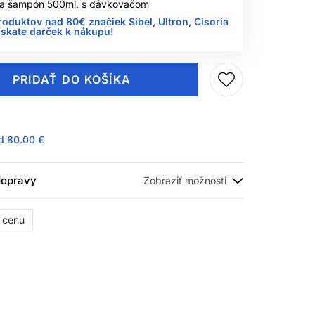
 na šampón 500ml, s dávkovačom
roduktov nad 80€ značiek Sibel, Ultron, Cisoria
ískate darček k nákupu!
PRIDAŤ DO KOŠÍKA
ad
80.00 €
 dopravy
ť cenu