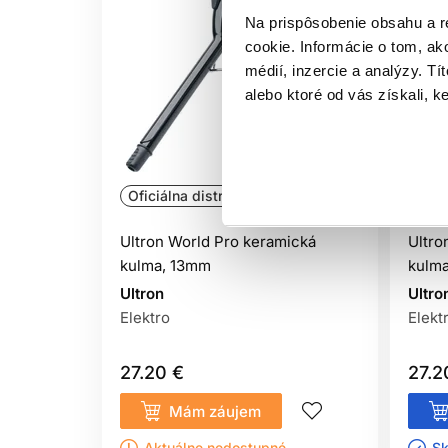
Na prispôsobenie obsahu a r
cookie. Informácie o tom, ak
médií, inzercie a analýzy. Tí
alebo ktoré od vás získali, ke
Oficiálna distribúcia
Ofic
Ultron World Pro keramická
Ultro
kulma, 13mm
kulm
Ultron
Ultro
Elektro
Elekt
27.20 €
27.2
Mám záujem
Aktuálne nedostupné
Sk