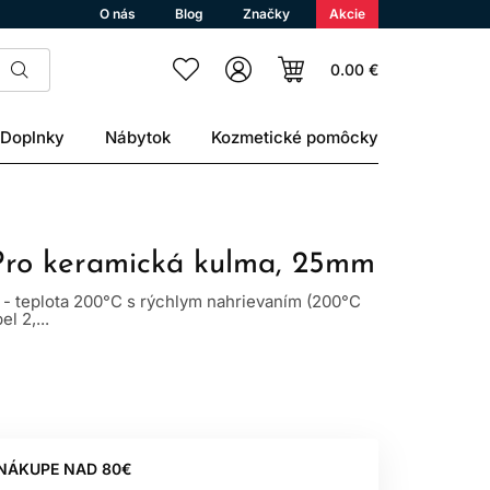
O nás
Blog
Značky
Akcie
0.00 €
Doplnky
Nábytok
Kozmetické pomôcky
Pro keramická kulma, 25mm
 - teplota 200°C s rýchlym nahrievaním (200°C
l 2,...
 NÁKUPE NAD 80€