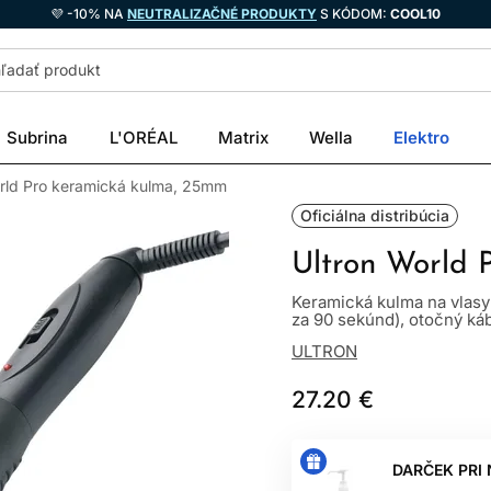
💜 -10% NA
NEUTRALIZAČNÉ PRODUKTY
S KÓDOM:
COOL10
Subrina
L'ORÉAL
Matrix
Wella
Elektro
orld Pro keramická kulma, 25mm
Oficiálna distribúcia
Ultron World 
Keramická kulma na vlasy
za 90 sekúnd), otočný kábe
ULTRON
27.20 €
DARČEK PRI