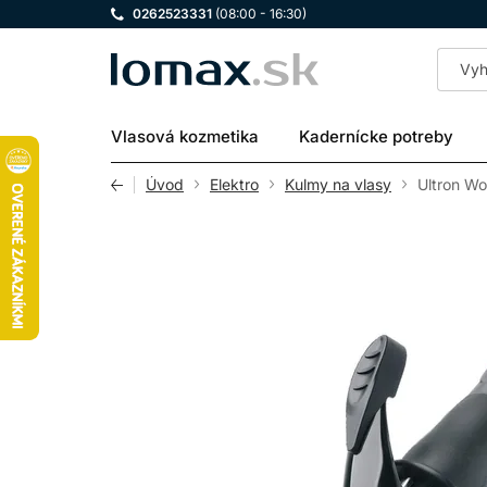
0262523331
(08:00 - 16:30)
LOMAX
Vlasová kozmetika
Kadernícke potreby
Úvod
Elektro
Kulmy na vlasy
Ultron W