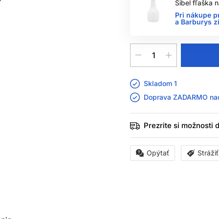
Sibel fľaška
Pri nákupe p
a Barburys z
Skladom 1
Doprava ZADARMO n
Prezrite si možnosti
Opýtať
Stráži