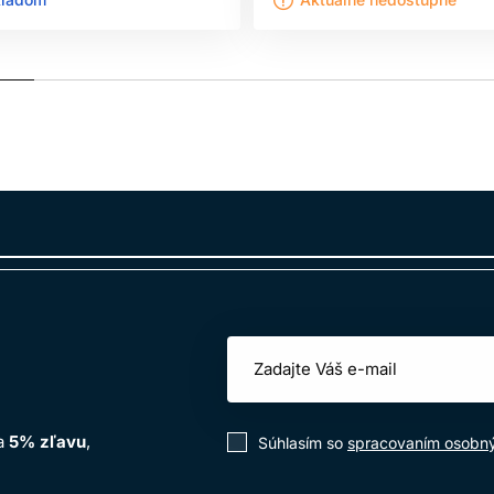
na
5% zľavu
,
Súhlasím so
spracovaním osobn