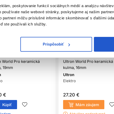
eklám, poskytovanie funkcií sociálnych médií a analýzu návšte
o používate naše webové stránky, poskytujeme aj našim partner
to partneri môžu príslušné informácie skombinovať s ďalšími údaj
ď ste používali ich služby.
Prispôsobiť
iálna distribúcia
Oficiálna distribúcia
n World Pro keramická
Ultron World Pro keramická
a, 19mm
kulma, 16mm
n
Ultron
ro
Elektro
0 €
27.20 €
Kúpiť
Mám záujem
ladom ㅤ
Aktuálne nedostupné