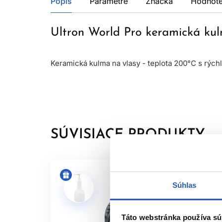
Popis
Parametre
Značka
Hodnote
Ultron World Pro keramická k
Keramická kulma na vlasy - teplota 200°C s rých
SÚVISIACE PRODUKTY
Súhlas
Táto webstránka používa sú