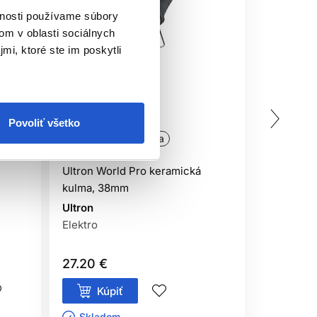
vnosti používame súbory
om v oblasti sociálnych
mi, ktoré ste im poskytli
Povoliť všetko
Doprava 
Oficiálna distribúcia
Oficiálna
Odporúč
Ultron World Pro keramická
kulma, 38mm
Ultron Sh
32mm
Ultron
Elektro
Ultron
Elektro
27.20 €
80.00 €
Kúpiť
Kúp
Skladom ㅤ
Sklado