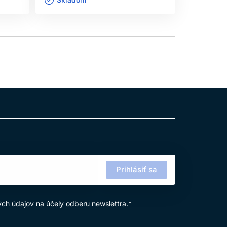
Prihlásiť sa
ých údajov
na účely odberu newslettra.*