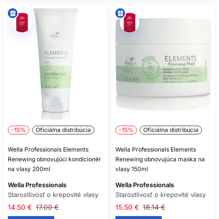
Nie je automaticky liečebným šampónom proti lupinám.
Pretrvávajúce šupiny riešte s dermatológom.
AKO ČASTO POUŽÍVAŤ ŠAMPÓN
NA VLASY?
Podľa mastenia, potenia a nánosu. Univerzálny interval
neexistuje.
PATRÍ KONDICIONÉR NA
POKOŽKU HLAVY?
Bežný kondicionér nanášajte najmä do dĺžok, ak výrobca
výslovne neurčí aj použitie na pokožku.
-15%
Oficiálna distribúcia
-15%
Oficiálna distribúcia
JE SPREJ NA VLASY TEPELNÁ
Wella Professionals Elements
Wella Professionals Elements
Renewing obnovujúci kondicionér
Renewing obnovujúca maska na
OCHRANA?
na vlasy 200ml
vlasy 150ml
Iba ak je táto funkcia jasne uvedená pri konkrétnom spreji.
Wella Professionals
Wella Professionals
Starostlivosť o krepovité vlasy
Starostlivosť o krepovité vlasy
MÔŽEM POUŽÍVAŤ MASKU PRI
14.50 €
17.00 €
15.50 €
18.14 €
KAŽDOM UMYTÍ?