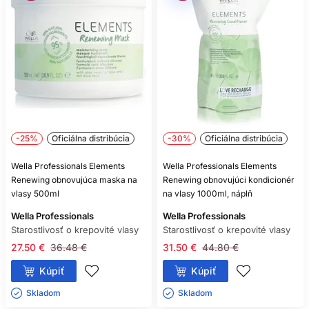
pri každom umytí.
Meňte vždy iba jeden krok a výsledok posudzujte po
úplnom vysušení. Ak sú vlasy ťažké, znížte dávku masky
alebo spreja. Ak je pokožka stále napätá, skontrolujte
teplotu vody, frekvenciu a techniku umývania a zvážte
odbornú konzultáciu.
ČASTÉ OTÁZKY
ZÁKAZNÍKOV
-25%
Oficiálna distribúcia
-30%
Oficiálna distribúcia
Wella Professionals Elements
Wella Professionals Elements
KTORÝ WELLA ELEMENTS
Renewing obnovujúca maska na
Renewing obnovujúci kondicionér
ŠAMPÓN JE VHODNÝ NA SUCHÚ
vlasy 500ml
na vlasy 1000ml, náplň
POKOŽKU?
Wella Professionals
Wella Professionals
Calming šampón je zameraný na jemné čistenie citlivej alebo
Starostlivosť o krepovité vlasy
Starostlivosť o krepovité vlasy
suchej pokožky podľa deklarácie výrobcu.
27.50 €
36.48 €
31.50 €
44.80 €
POMÔŽE ŠAMPÓN ELEMENTS
Kúpiť
Kúpiť
PROTI LUPINÁM?
Skladom ㅤ
Skladom ㅤ