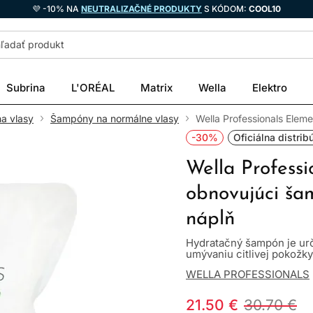
💜 -10% NA
NEUTRALIZAČNÉ PRODUKTY
S KÓDOM:
COOL10
Subrina
L'ORÉAL
Matrix
Wella
Elektro
a vlasy
Šampóny na normálne vlasy
Wella Professionals Elem
-30%
Oficiálna distrib
Wella Profess
obnovujúci ša
náplň
Hydratačný šampón je urč
umývaniu citlivej pokožky.
WELLA PROFESSIONALS
21.50 €
30.70 €