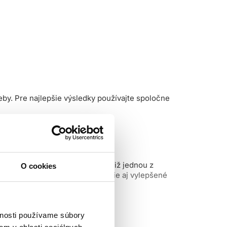
eby. Pre najlepšie výsledky používajte spoločne
klovateľná? Rad Elements je totiž jednou z
O cookies
Illumina a Color Touch a najnovšie aj vylepšené
vnosti používame súbory