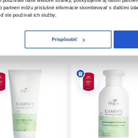
o používate naše webové stránky, poskytujeme aj našim partner
to partneri môžu príslušné informácie skombinovať s ďalšími údaj
s obsahuje kompletnú sadu produktov
pre zdravé vlasy a sviež
ď ste používali ich služby.
írodného pôvodu a zložky vyrobené z týchto ingrediencií. Okre
Prispôsobiť