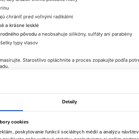
rínu
jú chrániť pred voľnými radikálmi
ké a krásne lesklé
rírodného pôvodu
a neobsahuje silikóny, sulfáty ani parabény
šetky typy vlasov
masírujte. Starostlivo opláchnite a proces zopakujte podľa potr
adu.
z spotrebného plastu a vďaka dizajnu viečka je sama 100% recy
Detaily
sti. Dopĺňajú ju recyklované obaly farieb Koleston Perfect ME+, 
bory cookies
eklám, poskytovanie funkcií sociálnych médií a analýzu návšte