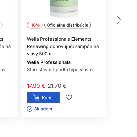
-18%
Oficiálna distribúcia
-25%
ts
Wella Professionals Elements
Wella Pro
ón na
Renewing obnovujúci šampón na
Renewing
vlasy 500ml
vlasy 500
Wella Professionals
Wella Pro
sov
Starostlivosť podľa typu vlasov
Starostliv
17.90 €
21.70 €
27.50 €
Kúpiť
Kúp
Skladom ㅤ
Sklado