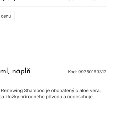
ť cenu
ml, náplň
Kód: 99350169312
s Renewing Shampoo je obohatený o aloe vera,
e iba zložky prírodného pôvodu a neobsahuje