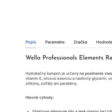
Popis
Parametre
Značka
Hodnote
Wella Professionals Elements R
Hydratačný šampón je určený
na posilnenie vla
vitamín E, olivovú esenciu a rastlinný glycerín,
silikóny, sulfáty ani parabény.
Hlavné výhody:
Efektívne
obnovuje silu a lesk vlasov
bez toh