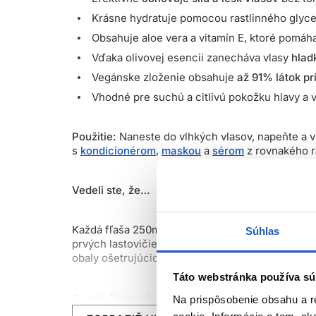
Krásne hydratuje pomocou rastlinného glyce
Obsahuje aloe vera a vitamín E, ktoré pomáha
Vďaka olivovej esencii zanecháva vlasy
hlad
Vegánske zloženie obsahuje
až 91% látok p
Vhodné pre suchú a citlivú pokožku hlavy a v
Použitie:
Naneste do vlhkých vlasov, napeňte a v
s
kondicionérom
,
maskou
a
sérom
z rovnakého r
Vedeli ste, že…
Každá fľaša 250ml šampónu je tvorená až z 80% 
Súhlas
prvých lastovičiek na ceste k trvalej udržateľno
obaly ošetrujúcich produktov.
Táto webstránka používa sú
O rade Elements:
Na prispôsobenie obsahu a r