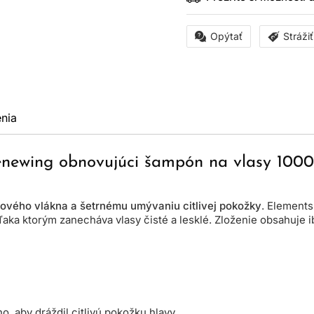
Opýtať
Stráži
nia
enewing obnovujúci šampón na vlasy 1000
sového vlákna a šetrnému umývaniu citlivej pokožky
. Element
 vďaka ktorým zanecháva vlasy čisté a lesklé. Zloženie obsahuj
o, aby dráždil citlivú pokožku hlavy