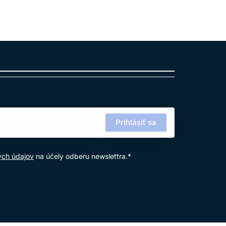
Prihlásiť sa
ých údajov
na účely odberu newslettra.*