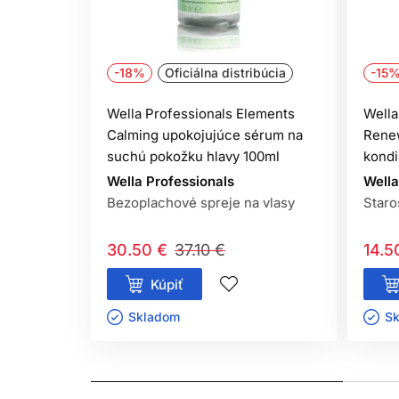
-18%
Oficiálna distribúcia
-15
Wella Professionals Elements
Wella
Calming upokojujúce sérum na
Rene
suchú pokožku hlavy 100ml
kondi
Wella Professionals
Wella
Bezoplachové spreje na vlasy
Staro
30.50 €
37.10 €
14.5
Kúpiť
Skladom ㅤ
Sk