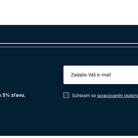
na
5% zľavu
,
Súhlasím so
spracovaním osobn