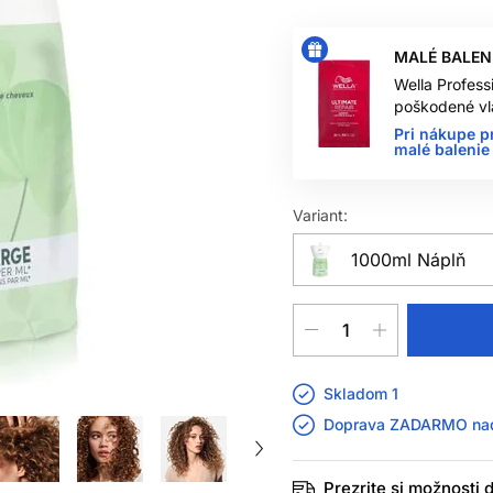
MALÉ BALEN
Wella Profess
poškodené vl
Pri nákupe p
malé balenie 
Variant:
1000ml Náplň
Skladom 1
Doprava ZADARMO n
Prezrite si možnosti