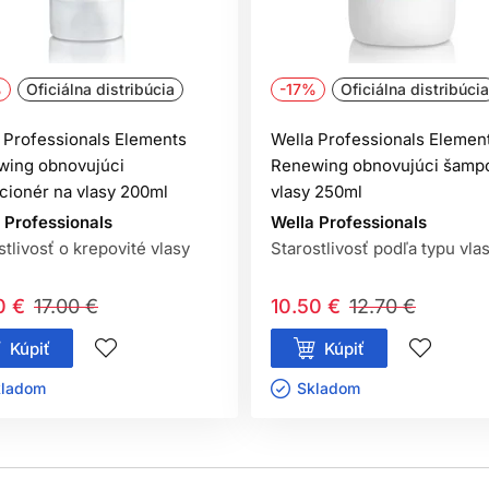
%
Oficiálna distribúcia
-17%
Oficiálna distribúcia
 Professionals Elements
Wella Professionals Elemen
wing obnovujúci
Renewing obnovujúci šamp
cionér na vlasy 200ml
vlasy 250ml
 Professionals
Wella Professionals
stlivosť o krepovité vlasy
Starostlivosť podľa typu vla
0 €
17.00 €
10.50 €
12.70 €
Kúpiť
Kúpiť
ladom ㅤ
Skladom ㅤ