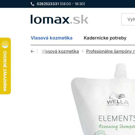
0262523331
(08:00 - 16:30)
LOMAX
Vlasová kozmetika
Kadernícke potreby
Úvod
Vlasová kozmetika
Profesionálne šampóny n