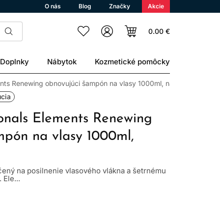
O nás
Blog
Značky
Akcie
0.00 €
Doplnky
Nábytok
Kozmetické pomôcky
ents Renewing obnovujúci šampón na vlasy 1000ml, náplň
úcia
ionals Elements Renewing
mpón na vlasy 1000ml,
ený na posilnenie vlasového vlákna a šetrnému
 Ele...