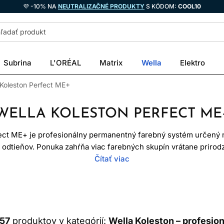
💜 -10% NA
NEUTRALIZAČNÉ PRODUKTY
S KÓDOM:
COOL10
Subrina
L'ORÉAL
Matrix
Wella
Elektro
 Koleston Perfect ME+
WELLA KOLESTON PERFECT ME
ect ME+ je profesionálny permanentný farebný systém určený 
h odtieňov. Ponuka zahŕňa viac farebných skupín vrátane priro
ieňov. Profesionálne farby na vlasy z tejto línie sa aktivujú k
Čítať viac
edok závisí od správnej diagnostiky, formulácie, miešania a aplik
riama farba. Je to oxidačný systém určený najmä pre školených 
ápať ako garantovaný výsledok bez ohľadu na východiskové vla
157
produktov v kategórií:
Wella Koleston – profesion