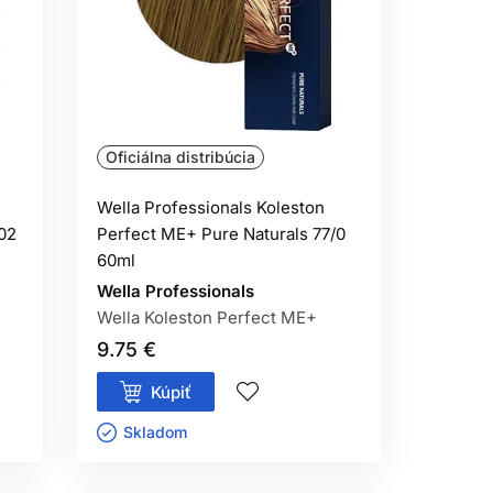
tnej farby cez dĺžky môže viesť k
m, ako si ich stav vyžaduje.
nké sekcie a primerané množstvo zmesi,
Oficiálna distribúcia
Wella Professionals Koleston
ANIE
02
Perfect ME+ Pure Naturals 77/0
60ml
univerzálnou náhradou zosvetľovacieho
Wella Professionals
ĺbka a teplý podtón odhalený pri
Wella Koleston Perfect ME+
9.75 €
okožke alebo oslabených vlasoch treba
Kúpiť
Skladom ㅤ
ARBENIA
šanlivosti a neaplikujte na podráždenú