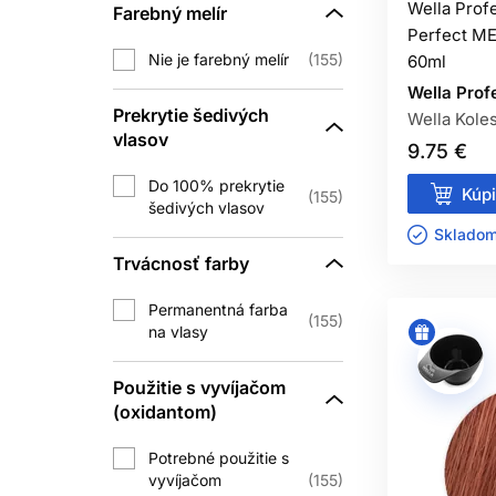
Wella Prof
Farebný melír
prirod
Perfect ME
Nie je farebný melír
155
60ml
Tieto skupiny majú rozdie
Wella Prof
M
Prekrytie šedivých
Wella Kole
vlasov
9.75 €
Bežné odtiene Koleston Perfect sa 
Do 100% prekrytie
Blonde sa zvyčajne mieša 1 : 
Kúpi
155
šedivých vlasov
Pri bežných odtieňoch sa 6 % použív
Skladom 
zosvetlenie a 12 
Trvácnosť farby
Permanentná farba
155
na vlasy
Koleston Perfect môže pri správne
pridáva zodpovedajúci prirodzený
Použitie s vyvíjačom
(oxidantom)
Najprv určte, či klient požaduje úp
Potrebné použitie s
vyvíjačom
155