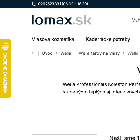
0262523331
(08:00 - 16:30)
LOMAX
Vlasová kozmetika
Kadernícke potreby
Úvod
Wella
Wella farby na vlasy
Wella
Wella Professionals Koleston Perf
studených, teplých aj intenzívnyc
špeciálnych blond a korekčných odt
výsl
Koleston Perfect nie je pripravená p
ch
Našli sme