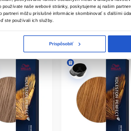
ZAKRYJE ŠEDIVÉ VLASY?
ston Perfect ME+
Wella Koleston Perfect ME+
o používate naše webové stránky, poskytujeme aj našim partner
môže poskytnúť vysoké krytie. Podľa percenta šedín sa pridáva 
to partneri môžu príslušné informácie skombinovať s ďalšími údaj
9.75 €
ď ste používali ich služby.
 ME+, ŽE FARBA NEMÔŽE VYVOLAŤ 
ť
Kúpiť
ý je test znášanlivosti podľa návodu. Pri predchádzajúcej alerg
ㅤ
Skladom ㅤ
posúdenia.
Prispôsobiť