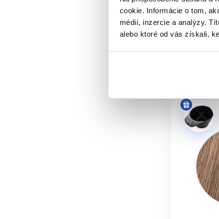
Wella Kole
cookie. Informácie o tom, ak
Pri správnej formulácii 
médií, inzercie a analýzy. Tí
9.75 €
alebo ktoré od vás získali, ke
ZNAMENÁ
Kúpi
Nie. Riziko nie je nulové a povinn
Skladom 