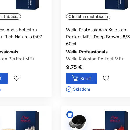
istribúcia
Oficiálna distribúcia
essionals Koleston
Wella Professionals Koleston
+ Rich Naturals 9/97
Perfect ME+ Deep Browns 8/7
60ml
essionals
Wella Professionals
ston Perfect ME+
Wella Koleston Perfect ME+
9.75 €
ť
Kúpiť
ㅤ
Skladom ㅤ