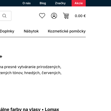
O nás
Blog
Značky
Akcie
0.00 €
Doplnky
Nábytok
Kozmetické pomôcky
+
na presné vytváranie prirodzených,
dzených tónov, hnedých, červených,
ompatibilným Welloxon Perfect a ich
ácie.
kaderníkov. Odtieň z katalógu nemožno
sy.
álne farby na vlasy • Lomax