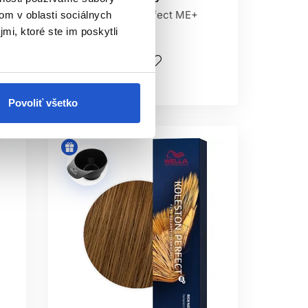
Wella Koleston Perfect ME+
om v oblasti sociálnych
vhodný prirodzený odtieň.
mi, ktoré ste im poskytli
9.75 €
ALERGIU?
Kúpiť
ii farbu nepoužívajte bez odborného
Skladom ㅤ
Povoliť všetko