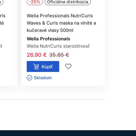
a
-25%
Oficiálna distribúcia
-25%
rls
Wella Professionals NutriCurls
Wella Pro
té
Waves & Curls maska na vlnité a
Milky Wav
kučeravé vlasy 500ml
na vlnité 
Wella Professionals
Wella Pro
sť
Wella NutriCurls starostlivosť
Vlasová k
26.90 €
35.85 €
19.50 €
Kúpiť
Kúp
Skladom ㅤ
Sklado