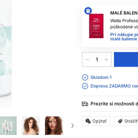
MALÉ BALEN
Wella Profess
poškodené vl
Pri nákupe p
malé balenie 
Skladom 1
Doprava ZADARMO n
Prezrite si možnosti
Opýtať
Stráži