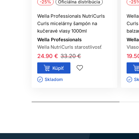
-25%
Oficiálna distribúcia
-25
Wella Professionals NutriCurls
Wella
Curls micelárny šampón na
Curls
kučeravé vlasy 1000ml
balza
Wella Professionals
Wella
Wella NutriCurls starostlivosť
Vlaso
24.90 €
33.20 €
19.5
Kúpiť
Skladom ㅤ
Sk