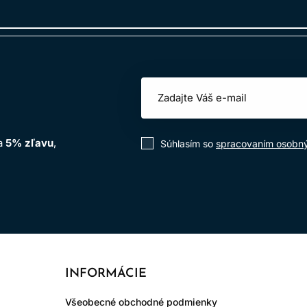
na
5% zľavu
,
Súhlasím so
spracovaním osobn
INFORMÁCIE
Všeobecné obchodné podmienky