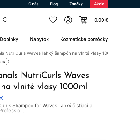
O nás
Blog
Značky
Akcie
0.00 €
Doplnky
Nábytok
Kozmetické pomôcky
als NutriCurls Waves ľahký šampón na vlnité vlasy 1000ml
úcia
onals NutriCurls Waves
na vlnité vlasy 1000ml
a)
iCurls Shampoo for Waves Ľahký čistiaci a
rofessio...