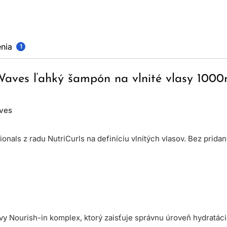
nia
1
 Waves ľahký šampón na vlnité vlasy 1000
aves
onals z radu NutriCurls na definíciu vlnitých vlasov. Bez pridan
vy Nourish-in komplex, ktorý zaisťuje správnu úroveň hydratáci