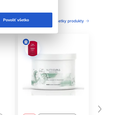
iCurls.
Povoliť všetko
Všetky produkty
dne z vlasov dôkladne vypláchnete
 napr. NutriCurls Milky Waves a stylingový
 alebo fúkajte cez difuzér. Pokiaľ volíte teplo
k iný produkt z radu Eimi NutriCurls.
správnou úrovňou výživy pre každý typ vlasov.
proti krepateniu a dodá vlasom hravosť.