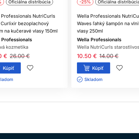
%
Oficiálna distribúcia
-25%
Oficiálna distribúci
 Professionals NutriCurls
Wella Professionals NutriCu
 Curlixir bezoplachový
Waves ľahký šampón na vlni
m na kučeravé vlasy 150ml
vlasy 250ml
 Professionals
Wella Professionals
vá kozmetika
Wella NutriCurls starostlivo
0 €
26.00 €
10.50 €
14.00 €
Kúpiť
Kúpiť
ladom ㅤ
Skladom ㅤ