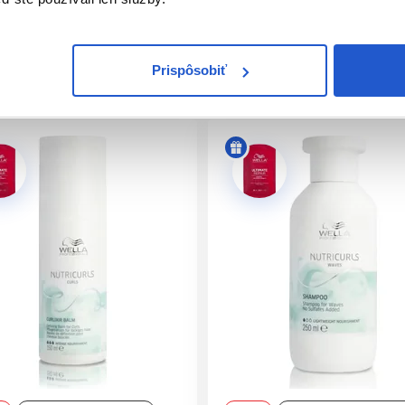
y dosiahnete v kombinácii s kondicionérom a maskou z radu Nutr
vlasy:
Prispôsobiť
ve po umytí vlasov a nanesení kondicionéra alebo masky. Násle
päť rozčešte. Následne do vlasov naneste bezoplachový produkt
oduktmi vo vlasoch natlačte prstami vlny. Nechajte voľne uschnúť
nou ochranou napr. Eimi NutriCurls Boost Bounce alebo akýkoľve
 Rad NutriCurls je starostlivosť pre vlnité a kučeravé vlasy so 
ce a jojobového oleja, ktorý napomáha definovať vlasy, pôsobí 
a 72 hodín s našou novou radou EIMI NutriCurls.