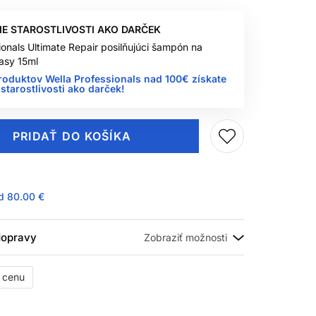
IE STAROSTLIVOSTI AKO DARČEK
ionals Ultimate Repair posilňujúci šampón na
asy 15ml
roduktov Wella Professionals nad 100€ získate
starostlivosti ako darček!
PRIDAŤ DO KOŠÍKA
ad
80.00 €
 dopravy
ť cenu