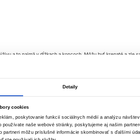
výživu a to najmä v dĺžkach a koncoch. Môžu byť krepaté a zle s
vlasov je kľúčové zvoliť produkty priamo zamerané na vlnité/kuč
Detaily
adne opláchnite. Jedná sa o profesionálny kadernícky produkt,
bory cookies
eklám, poskytovanie funkcií sociálnych médií a analýzu návšte
o používate naše webové stránky, poskytujeme aj našim partner
.
to partneri môžu príslušné informácie skombinovať s ďalšími údaj
ď ste používali ich služby.