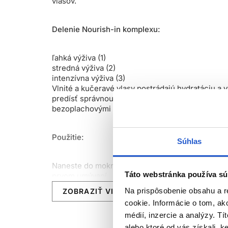
vlasov.
Delenie Nourish-in komplexu:
ľahká výživa (1)
stredná výživa (2)
intenzívna výživa (3)
Vlnité a kučeravé vlasy postrádajú hydratáciu a 
predísť správnou starostlivosťou. Pre tento typ 
bezoplachovými produktmi.
Použitie:
Súhlas
Naneste do mokrých vlasov, napeňte a potom dôkl
Táto webstránka používa sú
prvom umývaní.
Na prispôsobenie obsahu a r
ZOBRAZIŤ VIAC
cookie. Informácie o tom, ak
Počas procesu umývania vlasov, umývajte iba raz
médií, inzercie a analýzy. Tí
alebo ktoré od vás získali, ke