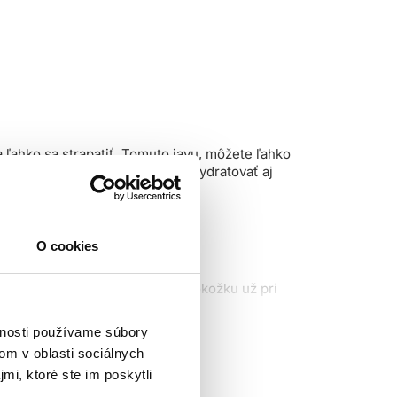
a ľahko sa strapatiť. Tomuto javu, môžete ľahko
eravé vlasy a vlasy dostatočne hydratovať aj
O cookies
 ktorý umyje vlasy a vlasovú pokožku už pri
vnosti používame súbory
om v oblasti sociálnych
mi, ktoré ste im poskytli