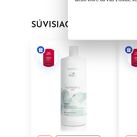
Ideálne výsledky v starostlivosti o zvlnené vlas
Tip pre správnu starostlivosť o vlnité a kučeravé 
SÚVISIACE PRODUKTY
Vlnité/kučeravé vlasy sa češú iba vo vlhkom sta
kondicionér/masku, vysušte do uteráka a vlasy o
produkt napr. Eimi NutriCurls Boost Bounce. S pr
difuzéra, vždy zvoľte stylingový produkt s tepel
O rade:
Krásne vlny sú vlny, ktoré sú perfektne vyživené.
Obsahuje Nourish-in komplex s extraktom z pšeni
Dodajte vašim vlasom ešte väčšiu definíciu až n