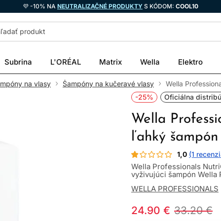
💜 -10% NA
NEUTRALIZAČNÉ PRODUKTY
S KÓDOM:
COOL10
Subrina
L'ORÉAL
Matrix
Wella
Elektro
ampóny na vlasy
Šampóny na kučeravé vlasy
Wella Profession
-25%
Oficiálna distrib
Wella Professi
ľahký šampón 
1,0
(1 recenzi
Wella Professionals Nutr
vyživujúci šampón Wella P
WELLA PROFESSIONALS
24.90 €
33.20 €