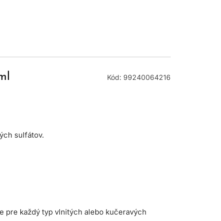
ml
Kód: 99240064216
ých sulfátov.
e pre každý typ vlnitých alebo kučeravých