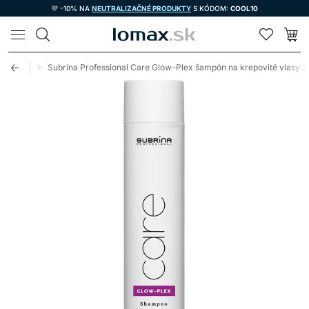
💜 -10% NA
NEUTRALIZAČNÉ PRODUKTY
S KÓDOM:
COOL10
LOMAX
é vlasy
Subrina Professional Care Glow-Plex šampón na krepovité vlasy 