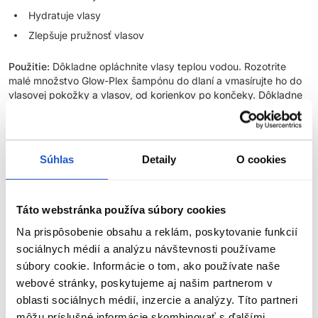
Hydratuje vlasy
Zlepšuje pružnosť vlasov
Použitie:
Dôkladne opláchnite vlasy teplou vodou. Rozotrite
malé množstvo Glow-Plex šampónu do dlaní a vmasírujte ho do
vlasovej pokožky a vlasov, od korienkov po končeky. Dôkladne
opláchnite vlasy teplou vodou, aby ste sa uistili, že všetok
šampón je vymytý. Umývajte šampónom 2x. Pre najlepšie
výsledky pokračujte s
lamelárnou vodou
a
kondicionérom
.
Súhlas
Detaily
O cookies
Subrina Professional Care
Rad Glow-Plex
Táto webstránka používa súbory cookies
Žiarivý lesk. Bez krepovatenia. Dokonalá výživa.
Na prispôsobenie obsahu a reklám, poskytovanie funkcií
sociálnych médií a analýzu návštevnosti používame
Predstavujeme revolučný rad starostlivosti o vlasy navrhnutý
súbory cookie. Informácie o tom, ako používate naše
transformovať Vaše vlasy na
najzdravšie žiarivé vlasy bez
webové stránky, poskytujeme aj našim partnerom v
krepovatenia
. Vďaka radu
Glow-Plex
zažijete výnimočný lesk,
oblasti sociálnych médií, inzercie a analýzy. Títo partneri
ultimátnu kontrolu nad krepovatením a hĺbkovú výživu. Rad
môžu príslušné informácie skombinovať s ďalšími
ZOBRAZIŤ VIAC