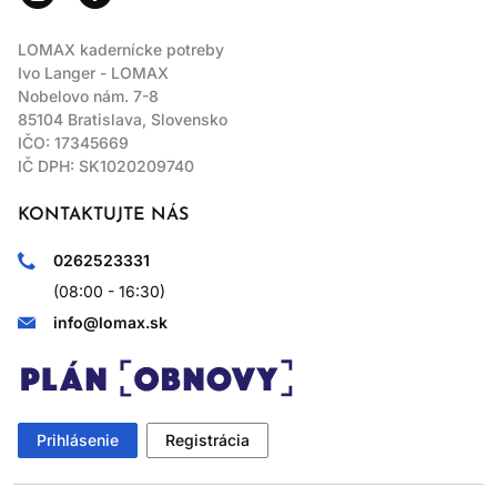
LOMAX kadernícke potreby
Ivo Langer - LOMAX
Nobelovo nám. 7-8
85104 Bratislava, Slovensko
IČO: 17345669
IČ DPH: SK1020209740
KONTAKTUJTE NÁS
0262523331
(08:00 - 16:30)
info@lomax.sk
Prihlásenie
Registrácia