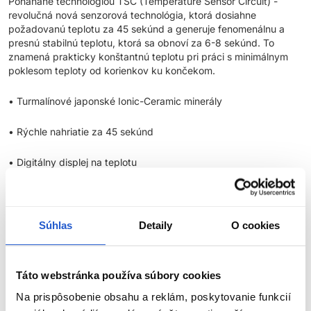
Poháňané technológiou TSC (Temperature Sensor Circuit) -
revolučná nová senzorová technológia, ktorá dosiahne
požadovanú teplotu za 45 sekúnd a generuje fenomenálnu a
presnú stabilnú teplotu, ktorá sa obnoví za 6-8 sekúnd. To
znamená prakticky konštantnú teplotu pri práci s minimálnym
poklesom teploty od korienkov ku končekom.
• Turmalínové japonské Ionic-Ceramic minerály
• Rýchle nahriatie za 45 sekúnd
• Digitálny displej na teplotu
• 120 min. automatické vypínanie
Súhlas
Detaily
O cookies
Parametre
Značka
Táto webstránka používa súbory cookies
Na prispôsobenie obsahu a reklám, poskytovanie funkcií
Hodnotenia