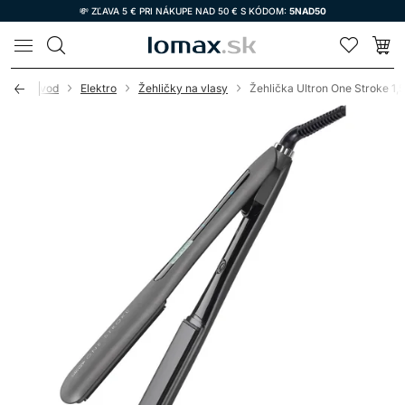
💸 ZĽAVA 5 € PRI NÁKUPE NAD 50 € S KÓDOM:
5NAD50
LOMAX
Úvod
Elektro
Žehličky na vlasy
Žehlička Ultron One Stroke 1,