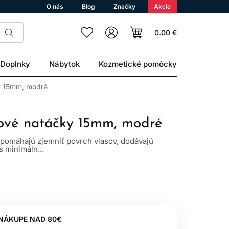
O nás
Blog
Značky
Akcie
0.00 €
Doplnky
Nábytok
Kozmetické pomôcky
y 15mm, modré
sové natáčky 15mm, modré
 pomáhajú zjemniť povrch vlasov, dodávajú
 minimáln...
 NÁKUPE NAD 80€