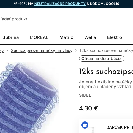
💜 -10% NA
NEUTRALIZAČNÉ PRODUKTY
S KÓDOM:
COOL10
Subrina
L'ORÉAL
Matrix
Wella
Elektro
sy
Suchozipsové natáčky na vlasy
12ks suchozipsové natáčk
Oficiálna distribúcia
12ks suchozip
Jemne flexibilné natáčky
objem a uhladený vzhľad s
SIBEL
4.30 €
DARČEK PRI