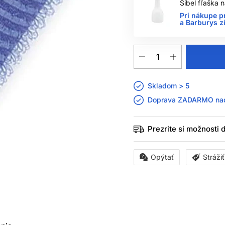
Sibel fľaška
Pri nákupe p
a Barburys z
Skladom > 5
Doprava ZADARMO n
Prezrite si možnosti
Opýtať
Stráži