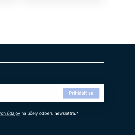
Prihlásiť sa
ých údajov
na účely odberu newslettra.*