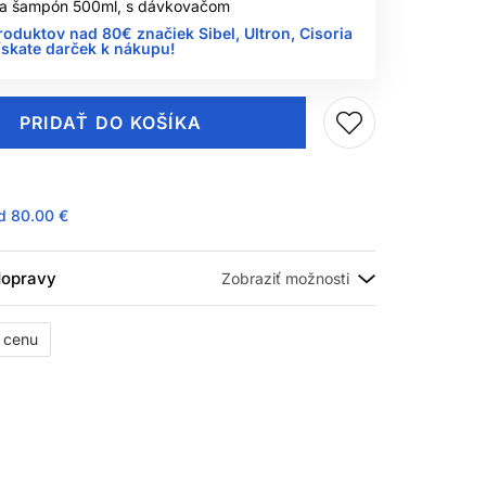
 na šampón 500ml, s dávkovačom
roduktov nad 80€ značiek Sibel, Ultron, Cisoria
ískate darček k nákupu!
PRIDAŤ DO KOŠÍKA
ad
80.00 €
 dopravy
ť cenu