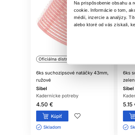
Na prispôsobenie obsahu a r
cookie. Informácie o tom, ak
médií, inzercie a analýzy. Tí
alebo ktoré od vás získali, ke
Oficiálna distribúcia
Ofic
6ks suchozipsové natáčky 43mm,
6ks s
ružové
zelen
Sibel
Sibel
Kadernícke potreby
Kader
4.50 €
5.15
Kúpiť
Skladom ㅤ
Sk