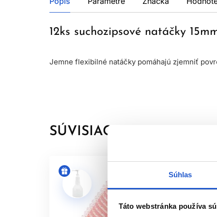
Popis
Parametre
Značka
Hodnote
12ks suchozipsové natáčky 15m
Jemne flexibilné natáčky pomáhajú zjemniť povr
SÚVISIACE PRODUKTY
Súhlas
Táto webstránka používa sú