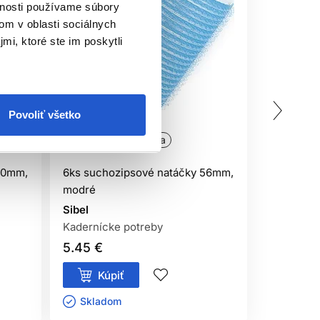
vnosti používame súbory
om v oblasti sociálnych
mi, ktoré ste im poskytli
Povoliť všetko
Oficiálna distribúcia
Oficiálna
80mm,
6ks suchozipsové natáčky 56mm,
12ks such
modré
36mm, če
Sibel
Sibel
Kadernícke potreby
Kaderníck
5.45 €
6.45 €
Kúpiť
Má
Skladom ㅤ
Aktuál