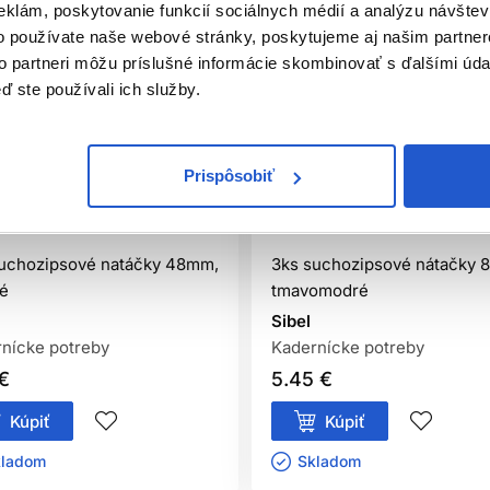
eklám, poskytovanie funkcií sociálnych médií a analýzu návšte
o používate naše webové stránky, poskytujeme aj našim partner
to partneri môžu príslušné informácie skombinovať s ďalšími údaj
ď ste používali ich služby.
Prispôsobiť
iálna distribúcia
Oficiálna distribúcia
uchozipsové natáčky 48mm,
3ks suchozipsové nátačky 
é
tmavomodré
Sibel
nícke potreby
Kadernícke potreby
 €
5.45 €
Kúpiť
Kúpiť
ladom ㅤ
Skladom ㅤ