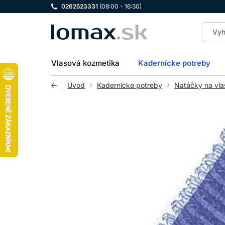
0262523331
(08:00 - 16:30)
LOMAX
Vlasová kozmetika
Kadernícke potreby
Úvod
Kadernícke potreby
Natáčky na vla