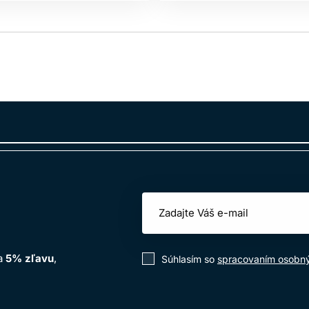
na
5% zľavu
,
Súhlasím so
spracovaním osobn