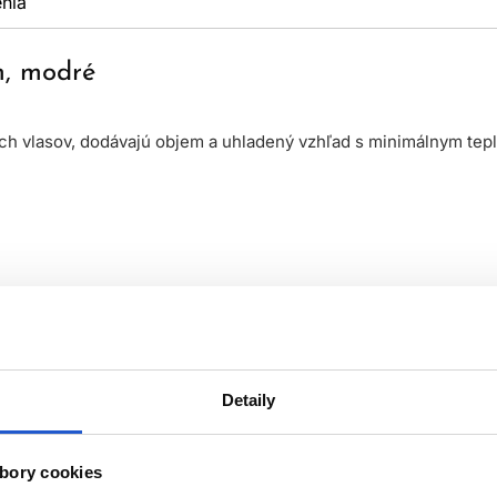
nia
m, modré
ch vlasov, dodávajú objem a uhladený vzhľad s minimálnym tep
Detaily
bory cookies