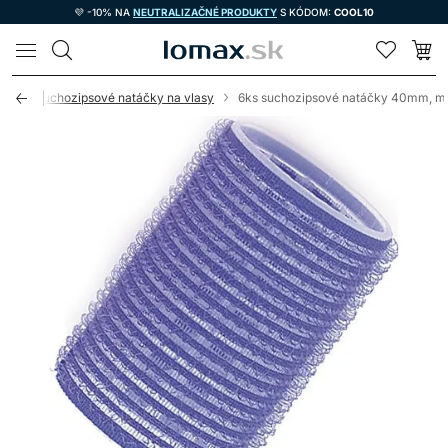
💜 -10% NA
NEUTRALIZAČNÉ PRODUKTY
S KÓDOM:
COOL10
LOMAX
sy
Suchozipsové natáčky na vlasy
6ks suchozipsové natáčky 40mm, m