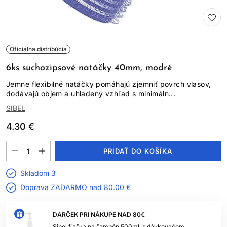
Oficiálna distribúcia
6ks suchozipsové natáčky 40mm, modré
Jemne flexibilné natáčky pomáhajú zjemniť povrch vlasov,
dodávajú objem a uhladený vzhľad s minimáln...
SIBEL
4.30 €
PRIDAŤ DO KOŠÍKA
Skladom 3
Doprava ZADARMO nad
80.00 €
DARČEK PRI NÁKUPE NAD 80€
Sibel fľaška na šampón 500ml, s dávkovačom