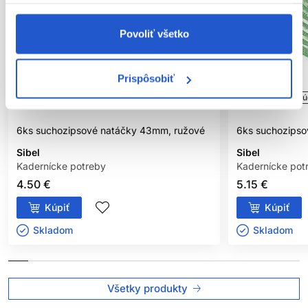
Povoliť všetko
Prispôsobiť
Oficiálna distribúcia
Oficiálna distribú
6ks suchozipsové natáčky 43mm, ružové
6ks suchozipso
Sibel
Sibel
Kadernícke potreby
Kadernícke pot
4.50 €
5.15 €
Kúpiť
Kúpiť
Skladom ㅤ
Skladom ㅤ
Všetky produkty