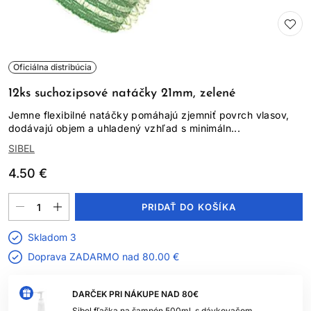
Oficiálna distribúcia
12ks suchozipsové natáčky 21mm, zelené
Jemne flexibilné natáčky pomáhajú zjemniť povrch vlasov,
dodávajú objem a uhladený vzhľad s minimáln...
SIBEL
4.50 €
PRIDAŤ DO KOŠÍKA
Skladom 3
Doprava ZADARMO nad
80.00 €
DARČEK PRI NÁKUPE NAD 80€
Sibel fľaška na šampón 500ml, s dávkovačom