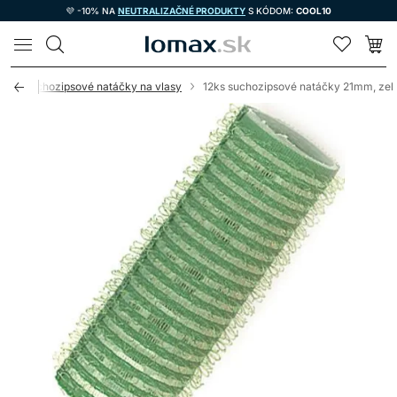
💜 -10% NA
NEUTRALIZAČNÉ PRODUKTY
S KÓDOM:
COOL10
LOMAX
y
Suchozipsové natáčky na vlasy
12ks suchozipsové natáčky 21mm, zel