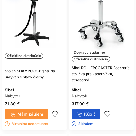
Doprava zadarmo
Oficiálna distribúcia
Oficiálna distribúcia
Sibel ROLLERCOASTER Eccentric
Stojan SHAMPOO Original na
stolička pre kaderníčku,
umývanie hlavy čierny
strieborná
Sibel
Sibel
Nábytok
Nábytok
71.80 €
317.00 €
Mám záujem
Kúpiť
Aktuálne nedostupné
Skladom ㅤ