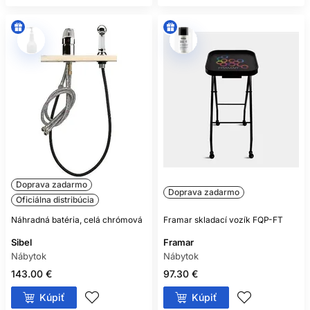
Doprava zadarmo
Doprava zadarmo
Oficiálna distribúcia
Náhradná batéria, celá chrómová
Framar skladací vozík FQP-FT
Sibel
Framar
Nábytok
Nábytok
143.00 €
97.30 €
Kúpiť
Kúpiť