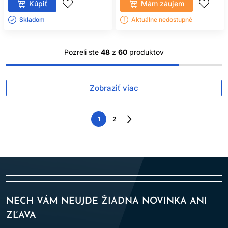
Kúpiť
Mám záujem
Skladom ㅤ
Aktuálne nedostupné
Pozreli ste
48
z
60
produktov
Zobraziť viac
1
2
Nasledujúca
strana
NECH VÁM NEUJDE ŽIADNA NOVINKA ANI
ZĽAVA