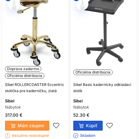
Doprava zadarmo
Oficiálna distribúcia
Oficiálna distribúcia
Sibel ROLLERCOASTER Eccentric
Sibel Basic kadernícky odkladací
stolička pre kaderníčku, zlatá
stolík
Sibel
Sibel
Nábytok
Nábytok
317.00 €
52.30 €
Mám záujem
Kúpiť
Aktuálne nedostupné
Skladom ㅤ