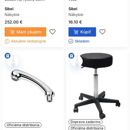
Sibel
Sibel
Nábytok
Nábytok
252.00 €
16.10 €
Mám záujem
Kúpiť
Aktuálne nedostupné
Skladom ㅤ
Doprava zadarmo
Oficiálna distribúcia
Oficiálna distribúcia