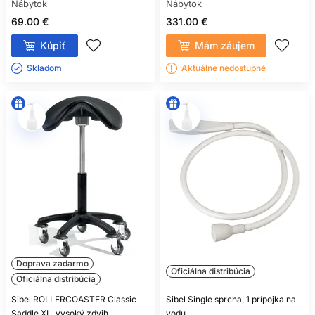
Nábytok
Nábytok
69.00 €
331.00 €
Kúpiť
Mám záujem
Skladom ㅤ
Aktuálne nedostupné
Doprava zadarmo
Oficiálna distribúcia
Oficiálna distribúcia
Sibel ROLLERCOASTER Classic
Sibel Single sprcha, 1 prípojka na
Saddle XL, vysoký zdvih
vodu