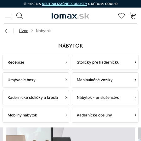
💜 -10% NA
NEUTRALIZAČNÉ PRODUKTY
S KÓDOM:
COOL10
LOMAX
Úvod
Nábytok
NÁBYTOK
Recepcie
Stoličky pre kaderníčku
Umývacie boxy
Manipulačné vozíky
Kadernícke stoličky a kreslá
Nábytok - príslušenstvo
Mobilný nábytok
Kadernícke obsluhy