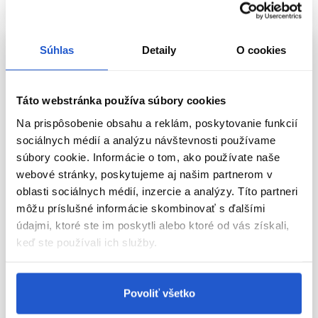
Aktuálne nedostupné
Aktuálne nedostupné
Súhlas
Detaily
O cookies
Táto webstránka používa súbory cookies
Na prispôsobenie obsahu a reklám, poskytovanie funkcií
sociálnych médií a analýzu návštevnosti používame
súbory cookie. Informácie o tom, ako používate naše
webové stránky, poskytujeme aj našim partnerom v
oblasti sociálnych médií, inzercie a analýzy. Títo partneri
Doprava zadarmo
Doprava zadarmo
môžu príslušné informácie skombinovať s ďalšími
Oficiálna distribúcia
Oficiálna distribúcia
údajmi, ktoré ste im poskytli alebo ktoré od vás získali,
Sibel mycí box Elegantia Relax
Sibel ROLLERCOASTER Exclusive
keď ste používali ich služby.
čierny
Square, vysoký zdvih
Sibel
Sibel
Nábytok
Nábytok
Povoliť všetko
2 623.00 €
293.00 €