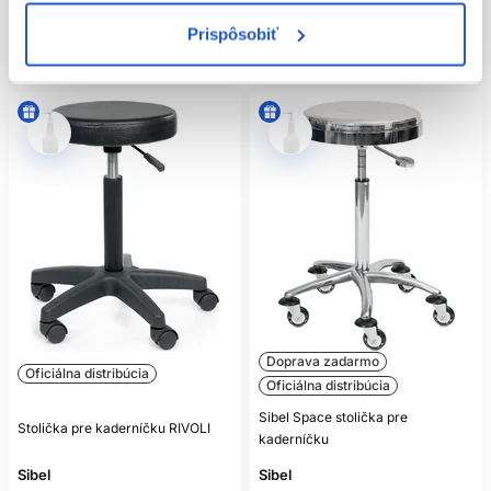
Mám záujem
Kúpiť
Prispôsobiť
Aktuálne nedostupné
Skladom ㅤ
Doprava zadarmo
Oficiálna distribúcia
Oficiálna distribúcia
Sibel Space stolička pre
Stolička pre kaderníčku RIVOLI
kaderníčku
Sibel
Sibel