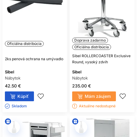
Doprava zadarmo
Oficiálna distribúcia
Oficiálna distribúcia
Sibel ROLLERCOASTER Exclusive
2ks penová ochrana na umývadlo
Round, vysoký zdvih
Sibel
Sibel
Nábytok
Nábytok
42.50 €
235.00 €
Kúpiť
Mám záujem
Skladom ㅤ
Aktuálne nedostupné