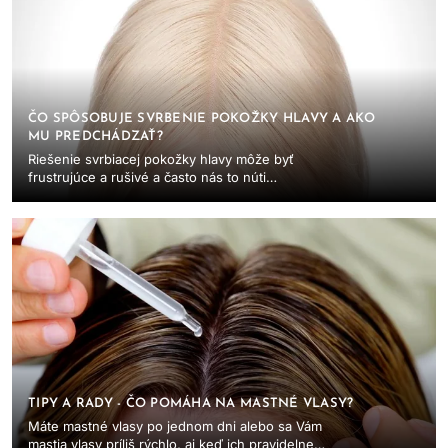
ČO SPÔSOBUJE SVRBENIE POKOŽKY HLAVY A AKO
MU PREDCHÁDZAŤ?
Riešenie svrbiacej pokožky hlavy môže byť
frustrujúce a rušivé a často nás to núti
premýšľať, čo je za týmto podráždením. Svrbivá
pokožka hlavy...
TIPY A RADY - ČO POMÁHA NA MASTNÉ VLASY?
Máte mastné vlasy po jednom dni alebo sa Vám
mastia vlasy príliš rýchlo, aj keď ich pravidelne