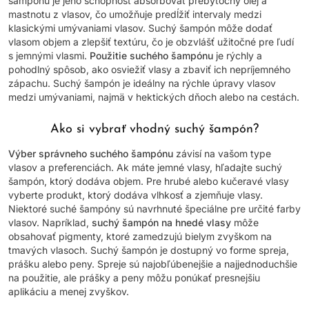
šampónu je jeho schopnosť absorbovať prebytočný olej a
mastnotu z vlasov, čo umožňuje predĺžiť intervaly medzi
klasickými umývaniami vlasov. Suchý šampón môže dodať
vlasom objem a zlepšiť textúru, čo je obzvlášť užitočné pre ľudí
s jemnými vlasmi.
Použitie suchého šampónu
je rýchly a
pohodlný spôsob, ako osviežiť vlasy a zbaviť ich nepríjemného
zápachu. Suchý šampón je ideálny na rýchle úpravy vlasov
medzi umývaniami, najmä v hektických dňoch alebo na cestách.
Ako si vybrať vhodný suchý šampón?
Výber správneho suchého šampónu
závisí na vašom type
vlasov a preferenciách. Ak máte jemné vlasy, hľadajte suchý
šampón, ktorý dodáva objem. Pre hrubé alebo kučeravé vlasy
vyberte produkt, ktorý dodáva vlhkosť a zjemňuje vlasy.
Niektoré suché šampóny sú navrhnuté špeciálne pre určité farby
vlasov. Napríklad,
suchý šampón na hnedé vlasy
môže
obsahovať pigmenty, ktoré zamedzujú bielym zvyškom na
tmavých vlasoch. Suchý šampón je dostupný vo forme spreja,
prášku alebo peny. Spreje sú najobľúbenejšie a najjednoduchšie
na použitie, ale prášky a peny môžu ponúkať presnejšiu
aplikáciu a menej zvyškov.