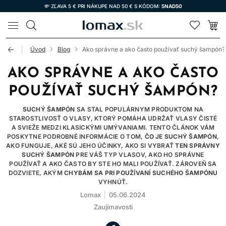
💸 ZĽAVA 5 € PRI NÁKUPE NAD 50 € S KÓDOM:
5NAD50
LOMAX
Úvod
Blog
Ako správne a ako často používať suchý šampón?
AKO SPRÁVNE A AKO ČASTO
POUŽÍVAŤ SUCHÝ ŠAMPÓN?
SUCHÝ ŠAMPÓN
SA STAL POPULÁRNYM PRODUKTOM NA
STAROSTLIVOSŤ O VLASY, KTORÝ POMÁHA UDRŽAŤ VLASY ČISTÉ
A SVIEŽE MEDZI KLASICKÝMI UMÝVANIAMI. TENTO ČLÁNOK VÁM
POSKYTNE PODROBNÉ INFORMÁCIE O TOM,
ČO JE SUCHÝ ŠAMPÓN
,
AKO FUNGUJE, AKÉ SÚ JEHO ÚČINKY, AKO SI VYBRAŤ
TEN SPRÁVNY
SUCHÝ ŠAMPÓN
PRE VÁŠ TYP VLASOV, AKO HO SPRÁVNE
POUŽÍVAŤ A AKO ČASTO BY STE HO MALI POUŽÍVAŤ. ZÁROVEŇ SA
DOZVIETE, AKÝM
CHYBÁM SA PRI POUŽÍVANÍ SUCHÉHO ŠAMPÓNU
VYHNÚŤ.
Lomax
05.06.2024
Zaujímavosti