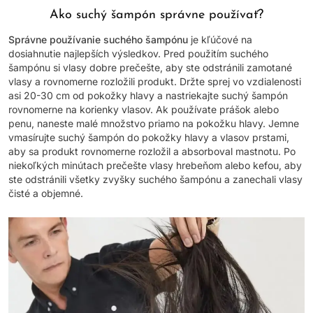
Ako suchý šampón správne používať?
Správne používanie suchého šampónu
je kľúčové na
dosiahnutie najlepších výsledkov. Pred použitím suchého
šampónu si vlasy dobre prečešte, aby ste odstránili zamotané
vlasy a rovnomerne rozložili produkt. Držte sprej vo vzdialenosti
asi 20-30 cm od pokožky hlavy a nastriekajte suchý šampón
rovnomerne na korienky vlasov. Ak používate prášok alebo
penu, naneste malé množstvo priamo na pokožku hlavy. Jemne
vmasírujte suchý šampón do pokožky hlavy a vlasov prstami,
aby sa produkt rovnomerne rozložil a absorboval mastnotu. Po
niekoľkých minútach prečešte vlasy hrebeňom alebo kefou, aby
ste odstránili všetky zvyšky suchého šampónu a zanechali vlasy
čisté a objemné.