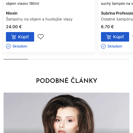
objem vlasov 180ml
suchý šampón na 
Nioxin
Subrina Professio
Šampóny na objem a hustejšie vlasy
Ostatné šampóny
24.00 €
6.70 €
Kúpiť
Kúpiť
Skladom ㅤ
Skladom ㅤ
PODOBNÉ ČLÁNKY