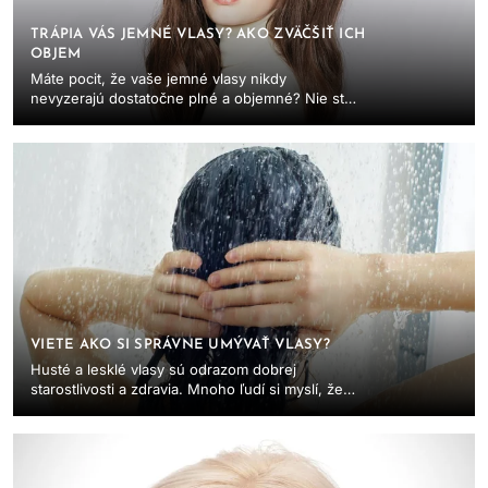
TRÁPIA VÁS JEMNÉ VLASY? AKO ZVÄČŠIŤ ICH
OBJEM
Máte pocit, že vaše jemné vlasy nikdy
nevyzerajú dostatočne plné a objemné? Nie ste
sami. Mnoho ľudí s jemnými vlasmi sa stretáva s
výzvou, ...
VIETE AKO SI SPRÁVNE UMÝVAŤ VLASY?
Husté a lesklé vlasy sú odrazom dobrej
starostlivosti a zdravia. Mnoho ľudí si myslí, že
starostlivosť o vlasy je len o tom, aby sa umyli a
...