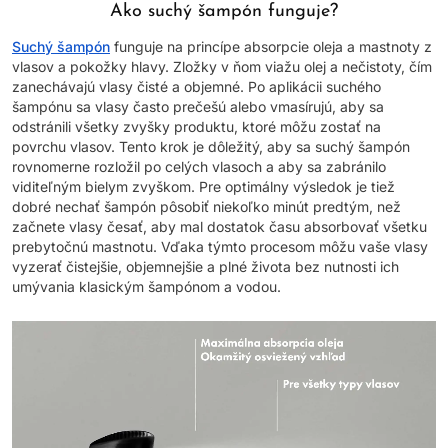
Ako suchý šampón funguje?
Suchý šampón
funguje na princípe absorpcie oleja a mastnoty z
vlasov a pokožky hlavy. Zložky v ňom viažu olej a nečistoty, čím
zanechávajú vlasy čisté a objemné. Po aplikácii suchého
šampónu sa vlasy často prečešú alebo vmasírujú, aby sa
odstránili všetky zvyšky produktu, ktoré môžu zostať na
povrchu vlasov. Tento krok je dôležitý, aby sa suchý šampón
rovnomerne rozložil po celých vlasoch a aby sa zabránilo
viditeľným bielym zvyškom. Pre optimálny výsledok je tiež
dobré nechať šampón pôsobiť niekoľko minút predtým, než
začnete vlasy česať, aby mal dostatok času absorbovať všetku
prebytočnú mastnotu. Vďaka týmto procesom môžu vaše vlasy
vyzerať čistejšie, objemnejšie a plné života bez nutnosti ich
umývania klasickým šampónom a vodou.