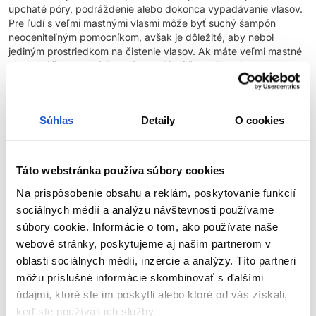
upchaté póry, podráždenie alebo dokonca vypadávanie vlasov.
Pre ľudí s veľmi mastnými vlasmi môže byť suchý šampón
neoceniteľným pomocníkom, avšak je dôležité, aby nebol
jediným prostriedkom na čistenie vlasov. Ak máte veľmi mastné
vlasy, môžete suchý šampón používať častejšie, ale dbajte na
to, aby ste pravidelne umývali vlasy klasickým šampónom, aby
ste odstránili všetky zvyšky a nečistoty. Ideálne je striedať
používanie suchého šampónu s tradičným umývaním, aby sa
Súhlas
Detaily
O cookies
zabezpečila dôkladná hygiena pokožky hlavy a vlasov. Tiež je
dobré raz za čas použiť hĺbkovo čistiaci šampón, ktorý pomôže
odstrániť všetky nahromadené zvyšky a obnoviť prirodzenú
rovnováhu pokožky hlavy.
Táto webstránka používa súbory cookies
Na prispôsobenie obsahu a reklám, poskytovanie funkcií
Akým chybám sa pri používaní suchého šampónu
sociálnych médií a analýzu návštevnosti používame
vyhnúť?
súbory cookie. Informácie o tom, ako používate naše
Pri používaní suchého šampónu sa vyvarujte nasledujúcim
webové stránky, poskytujeme aj našim partnerom v
chybám, aby ste dosiahli najlepšie výsledky.
Nadmerné
oblasti sociálnych médií, inzercie a analýzy. Títo partneri
používanie suchého šampónu
viac ako 1-2 krát týždenne môže
môžu príslušné informácie skombinovať s ďalšími
spôsobiť hromadenie produktu a podráždenie pokožky hlavy.
údajmi, ktoré ste im poskytli alebo ktoré od vás získali,
Držte sprej vo vzdialenosti aspoň 20 cm od pokožky hlavy, aby
keď ste používali ich služby.
ste predišli vytvoreniu bielych škvŕn a zbytočnému hromadeniu