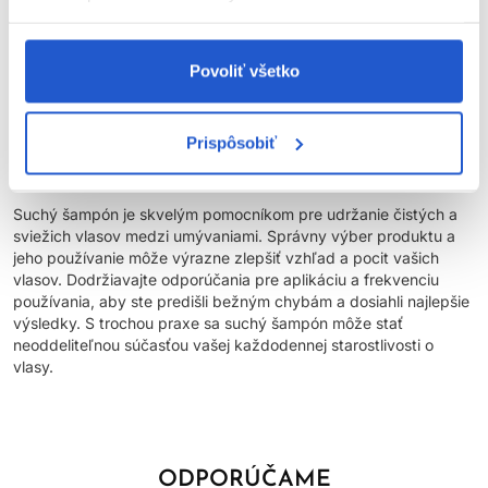
produktu. Po aplikácii suchého šampónu si vlasy dôkladne
prečešte, aby ste odstránili všetky zvyšky produktu a
zabezpečili rovnomerné rozloženie. Suchý šampón je určený na
Povoliť všetko
použitie na suché vlasy. Aplikácia na mokré alebo vlhké vlasy
môže spôsobiť, že produkt nebude fungovať správne a zanechá
vlasy lepkavé. Suchý šampón by mal byť používaný ako
Prispôsobiť
dočasné riešenie medzi umývaniami, nie ako náhrada za
pravidelné umývanie vlasov klasickým šampónom.
Suchý šampón je skvelým pomocníkom pre udržanie čistých a
sviežich vlasov medzi umývaniami. Správny výber produktu a
jeho používanie môže výrazne zlepšiť vzhľad a pocit vašich
vlasov. Dodržiavajte odporúčania pre aplikáciu a frekvenciu
používania, aby ste predišli bežným chybám a dosiahli najlepšie
výsledky. S trochou praxe sa suchý šampón môže stať
neoddeliteľnou súčasťou vašej každodennej starostlivosti o
vlasy.
ODPORÚČAME