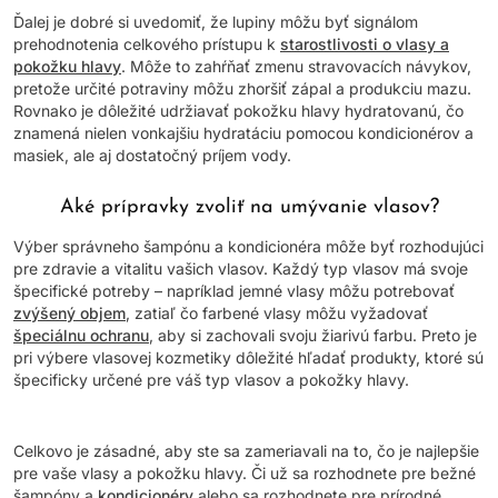
Ďalej je dobré si uvedomiť, že lupiny môžu byť signálom
prehodnotenia celkového prístupu k
starostlivosti o vlasy a
pokožku hlavy
. Môže to zahŕňať zmenu stravovacích návykov,
pretože určité potraviny môžu zhoršiť zápal a produkciu mazu.
Rovnako je dôležité udržiavať pokožku hlavy hydratovanú, čo
znamená nielen vonkajšiu hydratáciu pomocou kondicionérov a
masiek, ale aj dostatočný príjem vody.
Aké prípravky zvoliť na umývanie vlasov?
Výber správneho šampónu a kondicionéra môže byť rozhodujúci
pre zdravie a vitalitu vašich vlasov. Každý typ vlasov má svoje
špecifické potreby – napríklad jemné vlasy môžu potrebovať
zvýšený objem
, zatiaľ čo farbené vlasy môžu vyžadovať
špeciálnu ochranu
, aby si zachovali svoju žiarivú farbu. Preto je
pri výbere vlasovej kozmetiky dôležité hľadať produkty, ktoré sú
špecificky určené pre váš typ vlasov a pokožky hlavy.
Celkovo je zásadné, aby ste sa zameriavali na to, čo je najlepšie
pre vaše vlasy a pokožku hlavy. Či už sa rozhodnete pre bežné
šampóny a
kondicionéry
alebo sa rozhodnete pre prírodné