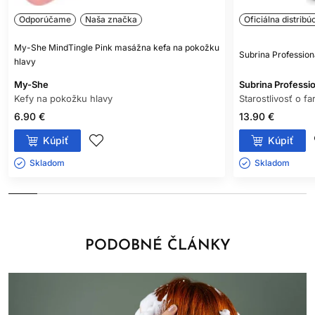
Odporúčame
Naša značka
Oficiálna distribú
My-She MindTingle Pink masážna kefa na pokožku
Subrina Professio
hlavy
My-She
Subrina Professio
Kefy na pokožku hlavy
Starostlivosť o f
6.90 €
13.90 €
Kúpiť
Kúpiť
Skladom ㅤ
Skladom ㅤ
PODOBNÉ ČLÁNKY