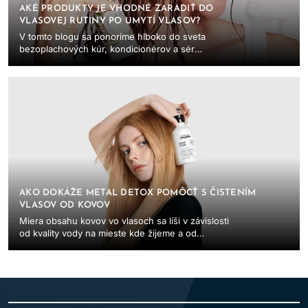
AKÉ PRODUKTY JE VHODNÉ ZARADIŤ DO
VLASOVEJ RUTINY PO UMYTÍ VLASOV?
V tomto blogu sa ponoríme hlboko do sveta
bezoplachových kúr, kondicionérov a sér
navrhnutých poprednými značkami v odvetví
starostlivosti o...
AKO DOKÁŽE METAL DETOX POMÔCŤ S ČISTENÍM
VLASOV OD KOVOV
Miera obsahu kovov vo vlasoch sa líši v závislosti
od kvality vody na mieste kde žijeme a od
poréznosti vlasov. Dokonca aj tá najčistejšia
voda...