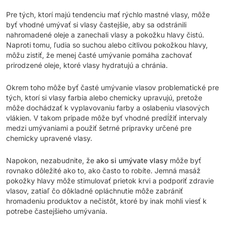
Pre tých, ktorí majú tendenciu mať rýchlo mastné vlasy, môže
byť vhodné umývať si vlasy častejšie, aby sa odstránili
nahromadené oleje a zanechali vlasy a pokožku hlavy čistú.
Naproti tomu, ľudia so suchou alebo citlivou pokožkou hlavy,
môžu zistiť, že menej časté umývanie pomáha zachovať
prirodzené oleje, ktoré vlasy hydratujú a chránia.
Okrem toho môže byť časté umývanie vlasov problematické pre
tých, ktorí si vlasy farbia alebo chemicky upravujú, pretože
môže dochádzať k vyplavovaniu farby a oslabeniu vlasových
vlákien. V takom prípade môže byť vhodné predĺžiť intervaly
medzi umývaniami a použiť šetrné prípravky určené pre
chemicky upravené vlasy.
Napokon, nezabudnite, že
ako si umývate vlasy
môže byť
rovnako dôležité ako to, ako často to robíte. Jemná masáž
pokožky hlavy môže stimulovať prietok krvi a podporiť zdravie
vlasov, zatiaľ čo dôkladné opláchnutie môže zabrániť
hromadeniu produktov a nečistôt, ktoré by inak mohli viesť k
potrebe častejšieho umývania.