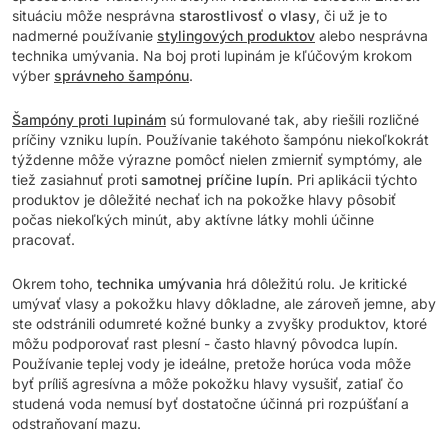
situáciu môže nesprávna
starostlivosť o vlasy
, či už je to
nadmerné používanie
stylingových produktov
alebo nesprávna
technika umývania. Na boj proti lupinám je kľúčovým krokom
výber
správneho šampónu
.
Šampóny proti lupinám
sú formulované tak, aby riešili rozličné
príčiny vzniku lupín. Používanie takéhoto šampónu niekoľkokrát
týždenne môže výrazne pomôcť nielen zmierniť symptómy, ale
tiež zasiahnuť proti
samotnej príčine lupín
. Pri aplikácii týchto
produktov je dôležité nechať ich na pokožke hlavy pôsobiť
počas niekoľkých minút, aby aktívne látky mohli účinne
pracovať.
Okrem toho,
technika umývania
hrá dôležitú rolu. Je kritické
umývať vlasy a pokožku hlavy dôkladne, ale zároveň jemne, aby
ste odstránili odumreté kožné bunky a zvyšky produktov, ktoré
môžu podporovať rast plesní - často hlavný pôvodca lupín.
Používanie teplej vody je ideálne, pretože horúca voda môže
byť príliš agresívna a môže pokožku hlavy vysušiť, zatiaľ čo
studená voda nemusí byť dostatočne účinná pri rozpúšťaní a
odstraňovaní mazu.