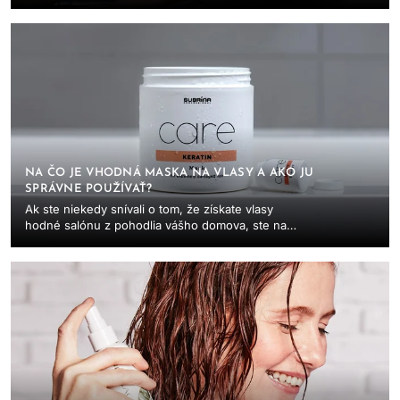
kvalitnej starostlivosti, v ktorej zohráva dôležitú
úlohu...
NA ČO JE VHODNÁ MASKA NA VLASY A AKO JU
SPRÁVNE POUŽÍVAŤ?
Ak ste niekedy snívali o tom, že získate vlasy
hodné salónu z pohodlia vášho domova, ste na
správnom mieste. V tomto blogu sa pozrieme na
profesionálne...