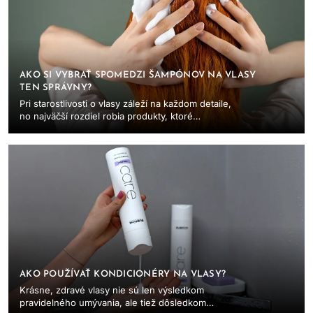
AKO SI VYBRAŤ SPOMEDZI ŠAMPÓNOV NA VLASY
TEN SPRÁVNY?
Pri starostlivosti o vlasy záleží na každom detaile,
no najväčší rozdiel robia produkty, ktoré
používame. Kým bežné šampóny z drogérie
lákajú...
AKO POUŽÍVAŤ KONDICIONÉRY NA VLASY?
Krásne, zdravé vlasy nie sú len výsledkom
pravidelného umývania, ale tiež dôsledkom