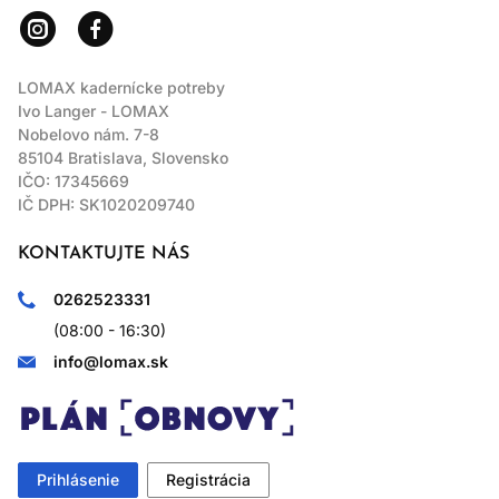
LOMAX kadernícke potreby
Ivo Langer - LOMAX
Nobelovo nám. 7-8
85104 Bratislava, Slovensko
IČO: 17345669
IČ DPH: SK1020209740
KONTAKTUJTE NÁS
0262523331
(08:00 - 16:30)
info@lomax.sk
Prihlásenie
Registrácia