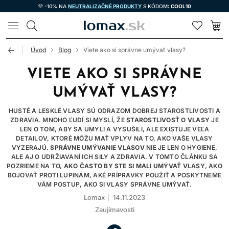
💜 -10% NA
NEUTRALIZAČNÉ PRODUKTY
S KÓDOM:
COOL10
LOMAX
Úvod
Blog
Viete ako si správne umývať vlasy?
VIETE AKO SI SPRÁVNE
UMÝVAŤ VLASY?
HUSTÉ A LESKLÉ VLASY SÚ ODRAZOM DOBREJ STAROSTLIVOSTI A
ZDRAVIA. MNOHO ĽUDÍ SI MYSLÍ, ŽE
STAROSTLIVOSŤ O VLASY
JE
LEN O TOM, ABY SA UMYLI A VYSUŠILI, ALE EXISTUJE VEĽA
DETAILOV, KTORÉ MÔŽU MAŤ VPLYV NA TO, AKO VAŠE VLASY
VYZERAJÚ.
SPRÁVNE UMÝVANIE VLASOV
NIE JE LEN O HYGIENE,
ALE AJ O UDRŽIAVANÍ ICH SILY A ZDRAVIA. V TOMTO ČLÁNKU SA
POZRIEME NA TO,
AKO ČASTO BY STE SI MALI UMÝVAŤ VLASY
, AKO
BOJOVAŤ PROTI LUPINÁM, AKÉ PRÍPRAVKY POUŽIŤ A POSKYTNEME
VÁM POSTUP, AKO SI VLASY SPRÁVNE UMÝVAŤ.
Lomax
14.11.2023
Zaujímavosti