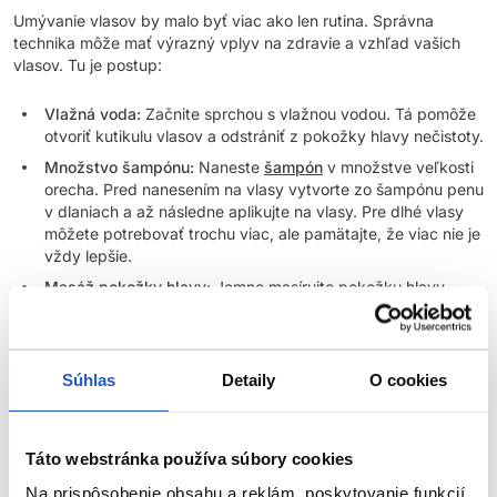
Umývanie vlasov by malo byť viac ako len rutina. Správna
technika môže mať výrazný vplyv na zdravie a vzhľad vašich
vlasov. Tu je postup:
Vlažná voda:
Začnite sprchou s vlažnou vodou. Tá pomôže
otvoriť kutikulu vlasov a odstrániť z pokožky hlavy nečistoty.
Množstvo šampónu:
Naneste
šampón
v množstve veľkosti
orecha. Pred nanesením na vlasy vytvorte zo šampónu penu
v dlaniach a až následne aplikujte na vlasy. Pre dlhé vlasy
môžete potrebovať trochu viac, ale pamätajte, že viac nie je
vždy lepšie.
Masáž pokožky hlavy:
Jemne masírujte pokožku hlavy
končekmi prstov (nie nechtami), aby ste povzbudili prietok
krvi a pomohli šampónu pracovať.
Vlasy nezapletajte:
Pri umývaní si dajte pozor, aby ste vlasy
Súhlas
Detaily
O cookies
príliš nezaplietali, čo môže spôsobiť ich poškodenie.
Opláchnutie:
Dôkladne opláchnite šampón vlažnou až
studenou vodou, ktorá pomôže uzavrieť kutikulu a zvýšiť
Táto webstránka používa súbory cookies
lesk vlasov.
Kondicionér:
Pred kondicionérom treba dôkladne vyžmýkať
Na prispôsobenie obsahu a reklám, poskytovanie funkcií