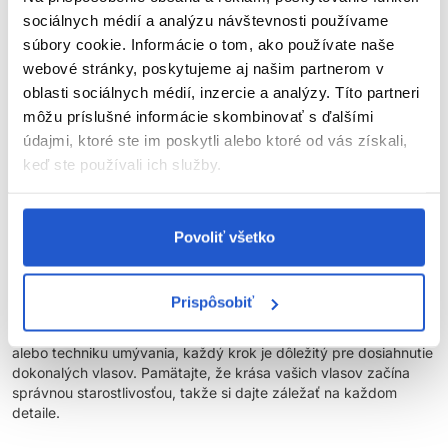
vodu z vlasov. Aplikujte
kondicionér
od stredu dĺžky vlasov
sociálnych médií a analýzu návštevnosti používame
až po končeky. Kondicionér nie je potrebné aplikovať priamo
súbory cookie. Informácie o tom, ako používate naše
na pokožku hlavy.
webové stránky, poskytujeme aj našim partnerom v
Posledné opláchnutie studenou vodou:
Záverečné
oblasti sociálnych médií, inzercie a analýzy. Títo partneri
opláchnutie studenou vodou môže byť prínosné, pretože
môžu príslušné informácie skombinovať s ďalšími
pomáha uzavrieť vlasy a zvýšiť ich lesk.
údajmi, ktoré ste im poskytli alebo ktoré od vás získali,
Sušenie vlasov:
Po umytí vlasov ich jemne vytlačte a
keď ste používali ich služby.
zabalené v uteráku nechajte prirodzene schnúť. Vyhnite sa
drsnému trieniu, ktoré môže vlasy poškodiť.
Záver
Povoliť všetko
Správne umývanie vlasov
je viac ako len rutinný úkon – je to
umenie, ktoré vyžaduje pozornosť a prispôsobenie sa
Prispôsobiť
individuálnym potrebám vašich vlasov. Či už ide o výber
správneho šampónu, časté alebo
každodenné umývanie vlasov
,
alebo techniku umývania, každý krok je dôležitý pre dosiahnutie
dokonalých vlasov. Pamätajte, že krása vašich vlasov začína
správnou starostlivosťou, takže si dajte záležať na každom
detaile.