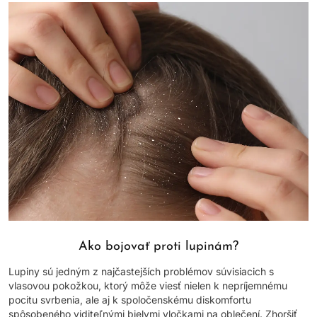
Ako bojovať proti lupinám?
Lupiny sú jedným z najčastejších problémov súvisiacich s
vlasovou pokožkou, ktorý môže viesť nielen k nepríjemnému
pocitu svrbenia, ale aj k spoločenskému diskomfortu
spôsobeného viditeľnými bielymi vločkami na oblečení. Zhoršiť