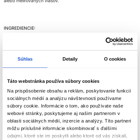
alebo melírovaných vlasov.
INGREDIENCIE:
Superfood Quinoa
- Prírodný proteín, vynikajúci na udržanie a
podporu farby vlasov. Chráni farbu vlasov a zabraňuje jej
vymývaniu.
Súhlas
Detaily
O cookies
Keratín
- Vytvára väzby vo vlasovom vlákne a pomáha opraviť
vnútornú štruktúru vlasov po farbení.
Táto webstránka používa súbory cookies
Sacharidový Izomerát
- Prírodný zvlhčovač, cukor, ktorý
Na prispôsobenie obsahu a reklám, poskytovanie funkcií
zaisťuje okamžitú a hĺbkovú hydratáciu. Hydratácia eliminuje
sociálnych médií a analýzu návštevnosti používame
elektrizovanie a zvýrazňuje žiarivosť farby.
súbory cookie. Informácie o tom, ako používate naše
webové stránky, poskytujeme aj našim partnerom v
Glycerín
- Zvlhčujúca a obnovujúca zložka, ktorá sa nachádza
prirodzene v našom tele, pomáha obnoviť prirodzenú rovnováhu
oblasti sociálnych médií, inzercie a analýzy. Títo partneri
ZOBRAZIŤ VIAC
a hydratáciu.
môžu príslušné informácie skombinovať s ďalšími
údajmi, ktoré ste im poskytli alebo ktoré od vás získali,