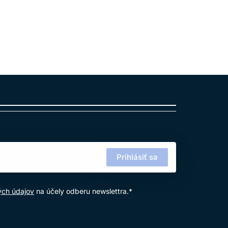
ny tenzidov.
U?
sti a poškodenia.
ÍM?
 povoľuje.
ásledná starostlivosť.
Prihlásiť sa
ých údajov
na účely odberu newslettra.*