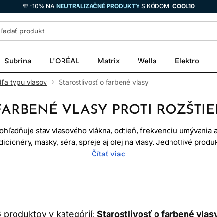
💜 -10% NA
NEUTRALIZAČNÉ PRODUKTY
S KÓDOM:
COOL10
Subrina
L'ORÉAL
Matrix
Wella
Elektro
dľa typu vlasov
Starostlivosť o farbené vlasy
 FARBENÉ VLASY PROTI ROZŠT
zohľadňuje stav vlasového vlákna, odtieň, frekvenciu umývania aj
cionéry, masky, séra, spreje aj olej na vlasy. Jednotlivé produ
oskytuje intenzívnejšie kondicionovanie a bezoplachová staros
Čítať viac
dnutie úplne. Farba sa mení umývaním, pôsobením tepla, UV žiar
utina však môže obmedziť zbytočné vymývanie a udržať vlasy hla
ČO SA DEJE PO FARBENÍ
6
produktov v kategórií:
Starostlivosť o farbené vlasy