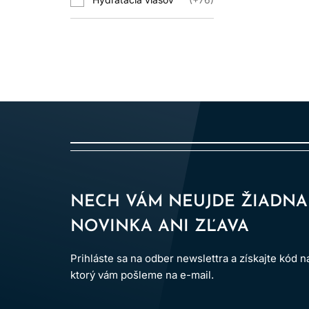
Nie. O jemn
P
Nie vždy naraz. 
MÔ
Iba ak ko
Ovplyvňuje ju typ far
NECH VÁM NEUJDE ŽIADNA
NOVINKA ANI ZĽAVA
Prihláste sa na odber newslettra a získajte kód 
ktorý vám pošleme na e-mail.