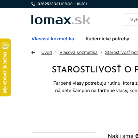
0262523331
(08:00 - 16:30)
LOMAX
Vlasová kozmetika
Kadernícke potreby
Úvod
Vlasová kozmetika
Starostlivosť po
STAROSTLIVOSŤ O
Farbené vlasy potrebujú rutinu, ktorá 
nájdete šampón na farbené vlasy, kondi
kondicionér znižuje trenie, maska p
Žiadny produkt nedokáže zastaviť ble
Správne zvolená r
Našli sme