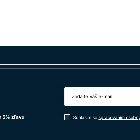
osti rozhoduje celé zloženie, nie iba neprítomnosť jednej skupi
OTREBUJEM KONDICIONÉR AJ MASK
Kondicionér používajte pravidelne a masku pridajte podľa sucho
ŽEM POUŽÍVAŤ OLEJ PRED ŽEHLEN
nkrétny produkt deklaruje tepelnú ochranu a návod také použitie
PREČO FARBA RÝCHLO BLEDNE?
by, porozita, frekvencia umývania, teplo, UV žiarenie, voda aj n
na
5% zľavu
,
Súhlasím so
spracovaním osobn