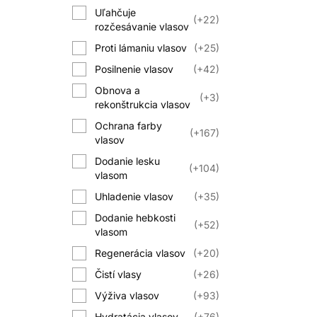
Zamerajte sa na šetrné umývanie
Uľahčuje
rozčesávajte od končekov bez t
+22
rozčesávanie vlasov
Plánujte dofarbenie podľa typu 
Proti lámaniu vlasov
+25
Posilnenie vlasov
+42
Obnova a
+3
rekonštrukcia vlasov
Častou chybou je agresívne čisteni
Ochrana farby
+167
vlasov
hutných produkto
Dodanie lesku
+104
Ak sa vlasy lámu, pôsobia gumov
vlasom
Uhladenie vlasov
+35
Dodanie hebkosti
+52
vlasom
Regenerácia vlasov
+20
Čistí vlasy
+26
Podľa potrieb pokožky a životného št
Výživa vlasov
+93
J
Hydratácia vlasov
+76