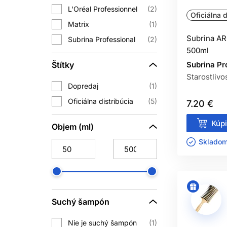
L'Oréal Professionnel
2
Oficiálna d
Pri jemných vlasoch začnite menším 
Matrix
1
Subrina A
Subrina Professional
2
500ml
MAS
Štítky
Subrina Pr
Maska na suché vlasy
môže doplniť
Starostlivo
používať pri každom umytí
Dopredaj
1
Oficiálna distribúcia
5
7.20 €
Dodržte odporúčaný čas pôsobenia. D
Kúpi
Objem (ml)
OLEJ N
Skladom 
Olej na vlasy sa najčastejšie používa
Nehydratuje vlas tým, že by do
Začnite jednou až niekoľkými kvap
Suchý šampón
neuvádza
Nie je suchý šampón
1