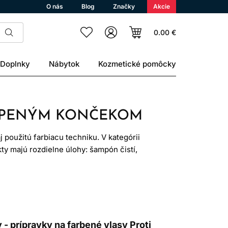
O nás
Blog
Značky
Akcie
0.00 €
Doplnky
Nábytok
Kozmetické pomôcky
IEPENÝM KONČEKOM
 použitú farbiacu techniku. V kategórii
kty majú rozdielne úlohy: šampón čistí,
tlivosť pomáha s úpravou a ochranou.
enia, vody aj prirodzeným odrastaním.
dšie a lesklejšie.
 - prípravky na farbené vlasy Proti