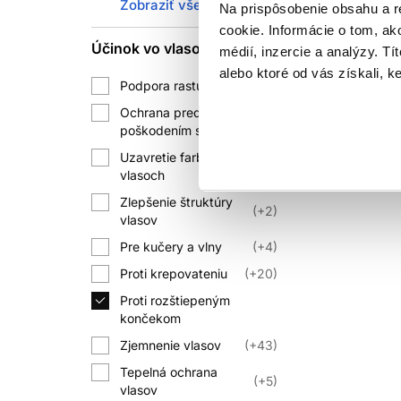
Na poškodené vlasy
1
Zobraziť všetko
Na prispôsobenie obsahu a r
Tepelná ochrana znižuje
Skladom 
Na všetky typy vlasov
1
cookie. Informácie o tom, ak
Účinok vo vlasoch
1
UV 
médií, inzercie a analýzy. Tí
alebo ktoré od vás získali, ke
Podpora rastu vlasov
+1
Slnko môže ovplyvniť pigment aj vlas
tvrdením používajte podľa
Ochrana pred
+3
poškodením slnkom
Blond a porézne vlasy môžu po kont
Uzavretie farby vo
+24
zelené farbivo. Pri probléme zvoľ
vlasoch
Zlepšenie štruktúry
FA
+2
vlasov
Fialové, modré alebo pigmentované ša
Pre kučery a vlny
+4
na každodenné použitie pre každého a
Proti krepovateniu
+20
Proti rozštiepeným
končekom
Tónovací produkt n
Zjemnenie vlasov
+43
AKO P
Tepelná ochrana
+5
vlasov