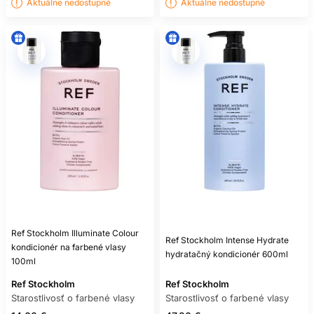
POTREBUJEM KONDICIONÉR AJ
Aktuálne nedostupné
Aktuálne nedostupné
MASKU?
Nie vždy naraz. Kondicionér používajte pravidelne a masku
pridajte podľa suchosti a poškodenia.
MÔŽEM POUŽÍVAŤ OLEJ PRED
ŽEHLENÍM?
Iba ak konkrétny produkt deklaruje tepelnú ochranu a návod
také použitie povoľuje.
PREČO FARBA RÝCHLO BLEDNE?
Ovplyvňuje ju typ farby, porozita, frekvencia umývania,
teplo, UV žiarenie, voda aj následná starostlivosť.
Ref Stockholm Illuminate Colour
Ref Stockholm Intense Hydrate
kondicionér na farbené vlasy
hydratačný kondicionér 600ml
100ml
Ref Stockholm
Ref Stockholm
Starostlivosť o farbené vlasy
Starostlivosť o farbené vlasy