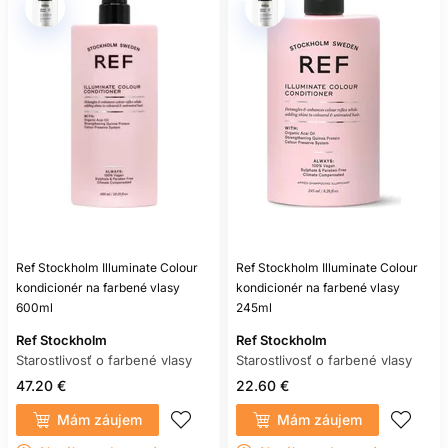
zosvetľovania.
Ak sa vlasy lámu, pôsobia gumovo za mokra alebo je farba
výrazne nerovnomerná, obmedzte ďalšie chemické zásahy a
vyhľadajte profesionálne posúdenie.
ČASTÉ OTÁZKY
ZÁKAZNÍKOV
AKO ČASTO UMÝVAŤ FARBENÉ
VLASY?
Podľa potrieb pokožky a životného štýlu. Jemné čistenie a
Ref Stockholm Illuminate Colour
Ref Stockholm Illuminate Colour
menej zbytočných umytí môže farbe prospieť, no pokožka
kondicionér na farbené vlasy
kondicionér na farbené vlasy
má zostať komfortná.
600ml
245ml
JE ŠAMPÓN BEZ SULFÁTOV VŽDY
Ref Stockholm
Ref Stockholm
LEPŠÍ?
Starostlivosť o farbené vlasy
Starostlivosť o farbené vlasy
47.20 €
22.60 €
Nie. O jemnosti rozhoduje celé zloženie, nie iba neprítomnosť
jednej skupiny tenzidov.
Mám záujem
Mám záujem