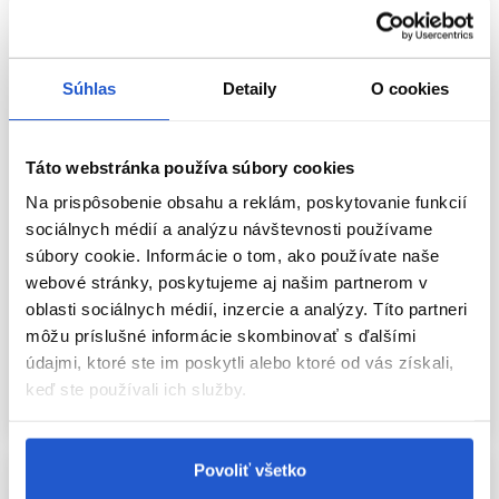
Súhlas
Detaily
O cookies
-11%
Oficiálna distribúcia
Oficiálna distribúcia
Táto webstránka používa súbory cookies
Odporúčame
Na prispôsobenie obsahu a reklám, poskytovanie funkcií
L'Oréal Professionnel Vitamino
Wella Professionals COLOR
sociálnych médií a analýzu návštevnosti používame
Color Spectrum šampón pre lesk
MOTION+ šampón 50ml
farbených vlasov 300ml
súbory cookie. Informácie o tom, ako používate naše
webové stránky, poskytujeme aj našim partnerom v
L'Oréal Professionnel
Wella Professionals
oblasti sociálnych médií, inzercie a analýzy. Títo partneri
Starostlivosť o farbené vlasy
Starostlivosť o farbené vlasy
môžu príslušné informácie skombinovať s ďalšími
19.80 €
22.30 €
4.10 €
údajmi, ktoré ste im poskytli alebo ktoré od vás získali,
Kúpiť
Kúpiť
keď ste používali ich služby.
Skladom ㅤ
Skladom ㅤ
Povoliť všetko