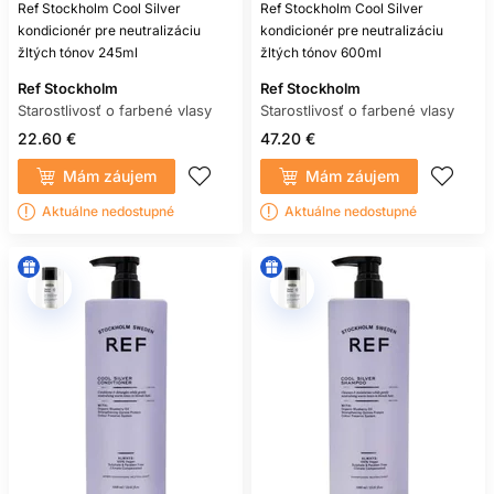
výrobca výslovne neuvádza tepelnú ochranu. Samotný čistý
Ref Stockholm Cool Silver
Ref Stockholm Cool Silver
olej nie je univerzálny ochranný sprej.
kondicionér pre neutralizáciu
kondicionér pre neutralizáciu
žltých tónov 245ml
žltých tónov 600ml
BEZOPLACHOVÉ SPREJE A
Ref Stockholm
Ref Stockholm
SÉRA
Starostlivosť o farbené vlasy
Starostlivosť o farbené vlasy
22.60 €
47.20 €
Bezoplachová starostlivosť môže uľahčiť rozčesanie, znížiť
krepovatenie, podporiť lesk alebo chrániť pred teplom.
Mám záujem
Mám záujem
Každý produkt má iný účel, preto čítajte návod. Ak sprej
Aktuálne nedostupné
Aktuálne nedostupné
deklaruje tepelnú ochranu, dodržte odporúčané množstvo a
spôsob aktivácie.
Sérum môže byť ľahké aj bohaté. Nanášajte ho rovnomerne
a nepredpokladajte, že viac produktu poskytne viac
ochrany. Prebytok môže zanechať vlasy ťažké alebo
zlepené.
TEPLOTA VODY A
FREKVENCIA UMÝVANIA
Veľmi horúca voda môže zvyšovať drsný pocit a niektoré
farby sa pri častom umývaní vymývajú rýchlejšie. Používajte