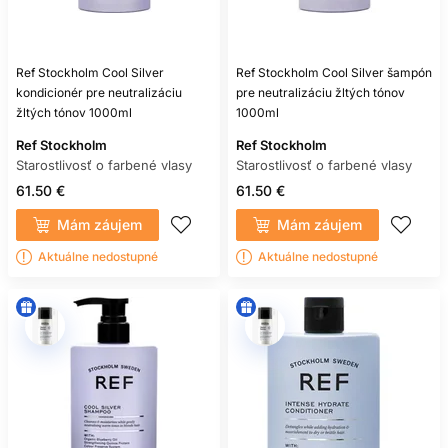
príjemne vlažnú vodu a frekvenciu prispôsobte pokožke. Nie
je potrebné odkladať umytie za cenu svrbenia alebo
výrazného mastenia.
Suchý šampón môže umytie občas oddialiť, ale neodstraňuje
Ref Stockholm Cool Silver
Ref Stockholm Cool Silver šampón
nečistoty rovnakým spôsobom ako klasické umytie. Nánosy
kondicionér pre neutralizáciu
pre neutralizáciu žltých tónov
pravidelne zmyte.
žltých tónov 1000ml
1000ml
Ref Stockholm
TEPELNÝ STYLING
Ref Stockholm
Starostlivosť o farbené vlasy
Starostlivosť o farbené vlasy
FARBENÝCH VLASOV
61.50 €
61.50 €
Fén, žehlička a kulma môžu pri vysokej teplote zvyšovať
Mám záujem
Mám záujem
poškodenie a meniť vzhľad farby. Používajte najnižšiu
Aktuálne nedostupné
Aktuálne nedostupné
teplotu, ktorá prináša požadovaný výsledok, a vhodnú
tepelnú ochranu. Nástroj nenechávajte dlho na jednom
mieste a žehličku používajte iba na suché vlasy, ak výrobca
neuvádza inak.
Tepelná ochrana znižuje časť namáhania, ale nevytvorí
nepriestrelný štít. Dôležitá je aj frekvencia a technika.
UV ŽIARENIE, CHLÓR A
SLANÁ VODA