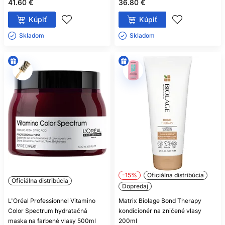
41.60 €
36.80 €
Kúpiť
Kúpiť
Skladom ㅤ
Skladom ㅤ
-15%
Oficiálna distribúcia
Oficiálna distribúcia
Dopredaj
L'Oréal Professionnel Vitamino
Matrix Biolage Bond Therapy
Color Spectrum hydratačná
kondicionér na zničené vlasy
maska na farbené vlasy 500ml
200ml