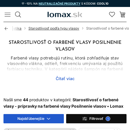
💜 -10% NA
NEUTRALIZAČNÉ PRODUKTY
S KÓDOM:
COOL10
LOMAX
vá kozmetika
Starostlivosť podľa typu vlasov
Starostlivosť o farbené vla
STAROSTLIVOSŤ O FARBENÉ VLASY POSILNENIE
VLASOV
Farbené vlasy potrebujú rutinu, ktorá zohľadňuje stav
vlasového vlákna, odtieň, frekvenciu umývania aj použitú
farbiacu techniku. V kategórii nájdete šampón na farbené
vlasy, kondicionéry, masky, séra, spreje aj olej na vlasy.
Čítať viac
Jednotlivé produkty majú rozdielne úlohy: šampón čistí,
kondicionér znižuje trenie, maska poskytuje intenzívnejšie
kondicionovanie a bezoplachová starostlivosť pomáha s
úpravou a ochranou.
Našli sme
44
produktov v kategórií:
Starostlivosť o farbené
Žiadny produkt nedokáže zastaviť blednutie úplne. Farba sa
vlasy - prípravky na farbené vlasy Posilnenie vlasov • Lomax
mení umývaním, pôsobením tepla, UV žiarenia, vody aj
prirodzeným odrastaním. Správne zvolená rutina však môže
Najobľúbenejšie
Filtrovať
1
obmedziť zbytočné vymývanie a udržať vlasy hladšie a
lesklejšie.