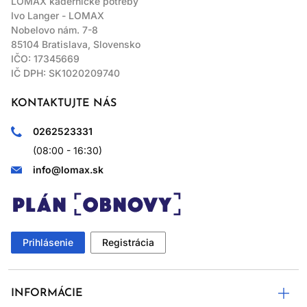
LOMAX kadernícke potreby
Ivo Langer - LOMAX
Nobelovo nám. 7-8
85104 Bratislava, Slovensko
IČO: 17345669
IČ DPH: SK1020209740
KONTAKTUJTE NÁS
0262523331
(08:00 - 16:30)
info@lomax.sk
Prihlásenie
Registrácia
INFORMÁCIE