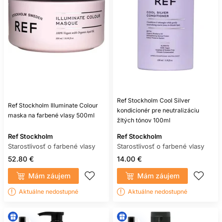
opravu nevyrovnaného farebného základu.
AKO PREDĹŽIŤ UPRAVENÝ
VZHĽAD FARBY
Zamerajte sa na šetrné umývanie, pravidelné
kondicionovanie, primerané teplo a mechanicky jemné
zaobchádzanie. Mokré vlasy rozčesávajte od končekov bez
trhania. Na spanie môže pomôcť hladký povrch textílie a
Ref Stockholm Cool Silver
voľné zopnutie, ktoré obmedzí trenie.
Ref Stockholm Illuminate Colour
kondicionér pre neutralizáciu
maska na farbené vlasy 500ml
Plánujte dofarbenie podľa typu farby a odrastu. Prekrývanie
žltých tónov 100ml
silného oxidačného produktu cez už zosvetlené dĺžky môže
zvyšovať poškodenie; postup patrí do rúk skúseného
Ref Stockholm
Ref Stockholm
kaderníka.
Starostlivosť o farbené vlasy
Starostlivosť o farbené vlasy
52.80 €
14.00 €
NAJČASTEJŠIE CHYBY
Mám záujem
Mám záujem
Častou chybou je agresívne čistenie pri každom umytí,
Aktuálne nedostupné
Aktuálne nedostupné
vynechávanie kondicionéra, vysoká teplota bez ochrany
alebo vrstvenie priveľa hutných produktov. Nevhodné je aj
očakávať, že jeden olej napraví všetky následky