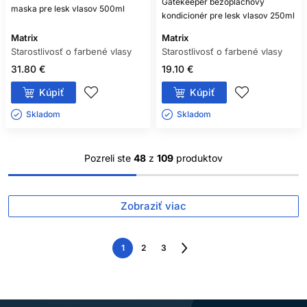
Gatekeeper bezoplachový
maska pre lesk vlasov 500ml
kondicionér pre lesk vlasov 250ml
Matrix
Matrix
Starostlivosť o farbené vlasy
Starostlivosť o farbené vlasy
31.80 €
19.10 €
Kúpiť
Kúpiť
Skladom ㅤ
Skladom ㅤ
Pozreli ste
48
z
109
produktov
Zobraziť viac
1
2
3
Nasledujúca
strana