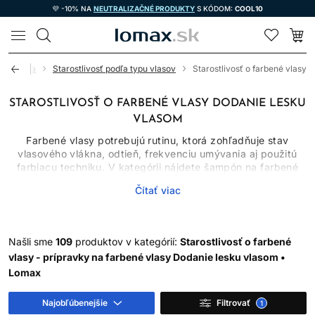
💜 -10% NA
NEUTRALIZAČNÉ PRODUKTY
S KÓDOM:
COOL10
LOMAX
kozmetika
Starostlivosť podľa typu vlasov
Starostlivosť o farbené vlasy
STAROSTLIVOSŤ O FARBENÉ VLASY DODANIE LESKU
VLASOM
Farbené vlasy potrebujú rutinu, ktorá zohľadňuje stav
vlasového vlákna, odtieň, frekvenciu umývania aj použitú
farbiacu techniku. V kategórii nájdete šampón na farbené
vlasy, kondicionéry, masky, séra, spreje aj olej na vlasy.
Čítať viac
Jednotlivé produkty majú rozdielne úlohy: šampón čistí,
kondicionér znižuje trenie, maska poskytuje intenzívnejšie
kondicionovanie a bezoplachová starostlivosť pomáha s
úpravou a ochranou.
Našli sme
109
produktov v kategórií:
Starostlivosť o farbené
Žiadny produkt nedokáže zastaviť blednutie úplne. Farba sa
vlasy - prípravky na farbené vlasy Dodanie lesku vlasom •
mení umývaním, pôsobením tepla, UV žiarenia, vody aj
Lomax
prirodzeným odrastaním. Správne zvolená rutina však môže
obmedziť zbytočné vymývanie a udržať vlasy hladšie a
Najobľúbenejšie
Filtrovať
1
lesklejšie.