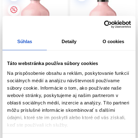
Súhlas
Detaily
O cookies
Oficiálna distribúcia
Oficiálna distribúcia
Táto webstránka používa súbory cookies
Na prispôsobenie obsahu a reklám, poskytovanie funkcií
L'Oréal Professionnel Vitamino
L'Oréal Professionnel Vitamino
sociálnych médií a analýzu návštevnosti používame
Color kondicionér na farbené
Color kondicionér na farbené
vlasy 750ml
súbory cookie. Informácie o tom, ako používate naše
vlasy 500ml
webové stránky, poskytujeme aj našim partnerom v
L'Oréal Professionnel
L'Oréal Professionnel
oblasti sociálnych médií, inzercie a analýzy. Títo partneri
Starostlivosť o farbené vlasy
Starostlivosť o farbené vlasy
môžu príslušné informácie skombinovať s ďalšími
33.10 €
34.60 €
údajmi, ktoré ste im poskytli alebo ktoré od vás získali,
Kúpiť
Kúpiť
keď ste používali ich služby.
Skladom ㅤ
Skladom ㅤ