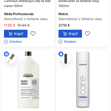
Luminous uhladzujúci olej na lesk
kondicionér na farbené vlasy
vlasov 100ml
1000ml
Wella Professionals
Matrix
Starostlivosť o farbené vlasy
Starostlivosť o farbené vlasy
17.50 €
19.60 €
37.10 €
Kúpiť
Kúpiť
Skladom ㅤ
Skladom ㅤ