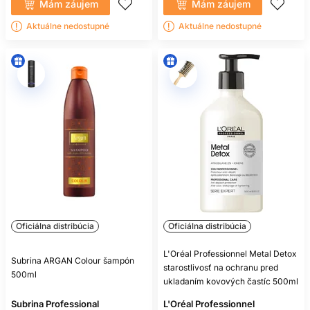
POTREBUJEM KONDICIONÉR AJ
Mám záujem
Mám záujem
MASKU?
Aktuálne nedostupné
Aktuálne nedostupné
Nie vždy naraz. Kondicionér používajte pravidelne a masku
pridajte podľa suchosti a poškodenia.
MÔŽEM POUŽÍVAŤ OLEJ PRED
ŽEHLENÍM?
Iba ak konkrétny produkt deklaruje tepelnú ochranu a návod
také použitie povoľuje.
PREČO FARBA RÝCHLO BLEDNE?
Ovplyvňuje ju typ farby, porozita, frekvencia umývania,
teplo, UV žiarenie, voda aj následná starostlivosť.
Oficiálna distribúcia
Oficiálna distribúcia
L'Oréal Professionnel Metal Detox
Subrina ARGAN Colour šampón
starostlivosť na ochranu pred
500ml
ukladaním kovových častíc 500ml
Subrina Professional
L'Oréal Professionnel