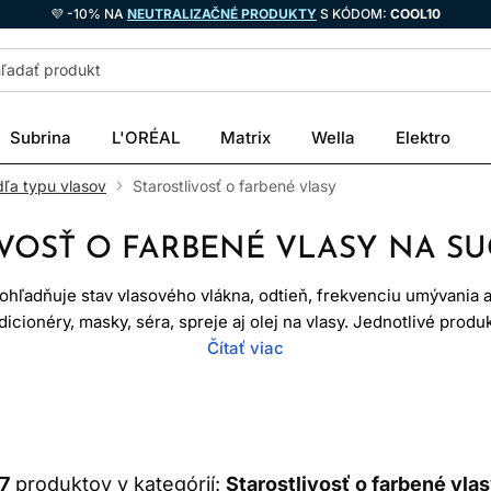
💜 -10% NA
NEUTRALIZAČNÉ PRODUKTY
S KÓDOM:
COOL10
Subrina
L'ORÉAL
Matrix
Wella
Elektro
dľa typu vlasov
Starostlivosť o farbené vlasy
VOSŤ O FARBENÉ VLASY NA S
zohľadňuje stav vlasového vlákna, odtieň, frekvenciu umývania aj
cionéry, masky, séra, spreje aj olej na vlasy. Jednotlivé produ
oskytuje intenzívnejšie kondicionovanie a bezoplachová staros
Čítať viac
dnutie úplne. Farba sa mení umývaním, pôsobením tepla, UV žiar
utina však môže obmedziť zbytočné vymývanie a udržať vlasy hla
ČO SA DEJE PO FARBENÍ
7
produktov v kategórií:
Starostlivosť o farbené vla