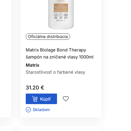
ny tenzidov.
U?
sti a poškodenia.
Oficiálna distribúcia
ÍM?
Matrix Biolage Bond Therapy
 povoľuje.
šampón na zničené vlasy 1000ml
Matrix
Starostlivosť o farbené vlasy
ásledná starostlivosť.
31.20 €
Kúpiť
Skladom ㅤ