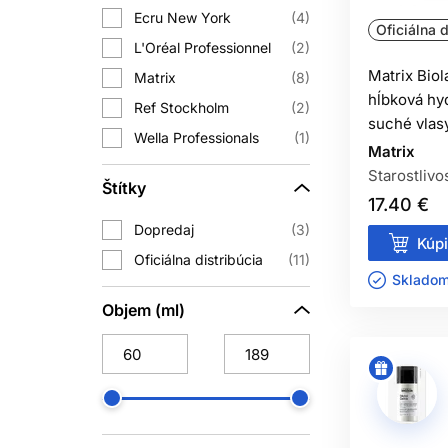
Ecru New York
4
Oficiálna d
Pri jemných vlasoch začnite menším 
L'Oréal Professionnel
2
Matrix Bio
Matrix
8
hĺbková hy
MAS
Ref Stockholm
2
suché vlas
Wella Professionals
1
Maska na suché vlasy
môže doplniť
Matrix
používať pri každom umytí
Starostlivo
Štítky
17.40 €
Dodržte odporúčaný čas pôsobenia. D
Dopredaj
3
Kúpi
Oficiálna distribúcia
11
OLEJ N
Skladom 
Objem (ml)
Olej na vlasy sa najčastejšie používa
Nehydratuje vlas tým, že by do
Začnite jednou až niekoľkými kvap
neuvádza