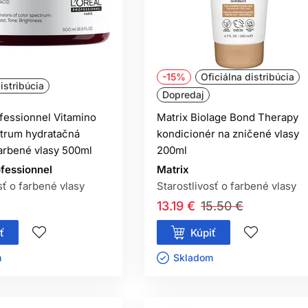
osti rozhoduje celé zloženie, nie iba neprítomnosť jednej skupi
OTREBUJEM KONDICIONÉR AJ MASK
Kondicionér používajte pravidelne a masku pridajte podľa sucho
-15%
Oficiálna distribúcia
istribúcia
Dopredaj
ŽEM POUŽÍVAŤ OLEJ PRED ŽEHLEN
ofessionnel Vitamino
Matrix Biolage Bond Therapy
nkrétny produkt deklaruje tepelnú ochranu a návod také použitie
trum hydratačná
kondicionér na zničené vlasy
arbené vlasy 500ml
200ml
PREČO FARBA RÝCHLO BLEDNE?
ofessionnel
Matrix
by, porozita, frekvencia umývania, teplo, UV žiarenie, voda aj n
sť o farbené vlasy
Starostlivosť o farbené vlasy
13.19 €
15.50 €
ť
Kúpiť
ㅤ
Skladom ㅤ