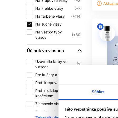
Na krepovité vlasy
+2
Tepelná ochrana znižuje
Aktuáln
Na krehké vlasy
+7
UV 
Na farbené vlasy
+114
Na suché vlasy
Slnko môže ovplyvniť pigment aj vlas
Na všetky typy
tvrdením používajte podľa
+60
vlasov
Blond a porézne vlasy môžu po kont
zelené farbivo. Pri probléme zvoľ
Účinok vo vlasoch
FA
Uzavretie farby vo
2
vlasoch
Fialové, modré alebo pigmentované ša
Pre kučery a vlny
4
na každodenné použitie pre každého a
Proti krepovateniu
5
Proti rozštiepeným
Súhlas
1
Tónovací produkt n
končekom
Zjemnenie vlasov
3
AKO P
Táto webstránka používa sú
Tepelná ochrana vlasov
1
Ref Stockh
Na prispôsobenie obsahu a r
Zobraziť všetko