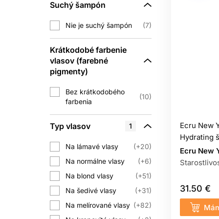
B
Suchý šampón
Bezoplachová starostlivosť môže uľa
Nie je suchý šampón
7
účel, preto čítajte náv
Krátkodobé farbenie
Sérum môže byť ľahké aj bohaté. Na
vlasov (farebné
pigmenty)
TEPLO
Bez krátkodobého
10
farbenia
Veľmi horúca voda môže zvyšovať drsný
frekvenciu prispôsobte
Ecru New Y
Typ vlasov
1
Hydrating
Suchý šampón môže umytie občas oddi
Na lámavé vlasy
+20
Ecru New 
TEPE
Na normálne vlasy
+6
Starostlivo
Na blond vlasy
+51
Fén, žehlička a kulma môžu pri vys
31.50 €
Na šedivé vlasy
+31
požadovaný výsledok, a vhodnú tepeln
Na melírované vlasy
+82
Mám