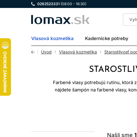
0262523331
(08:00 - 16:30)
LOMAX
Vlasová kozmetika
Kadernícke potreby
Úvod
Vlasová kozmetika
Starostlivosť po
STAROSTLI
Farbené vlasy potrebujú rutinu, ktorá 
nájdete šampón na farbené vlasy, kondi
kondicionér znižuje trenie, maska p
Žiadny produkt nedokáže zastaviť ble
Správne zvolená r
Našli sme
1