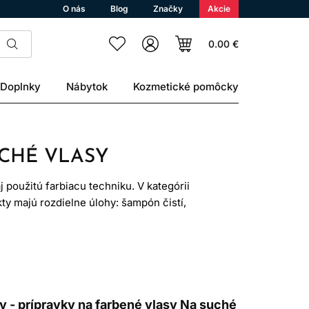
O nás
Blog
Značky
Akcie
0.00 €
Doplnky
Nábytok
Kozmetické pomôcky
UCHÉ VLASY
 použitú farbiacu techniku. V kategórii
kty majú rozdielne úlohy: šampón čistí,
tlivosť pomáha s úpravou a ochranou.
enia, vody aj prirodzeným odrastaním.
dšie a lesklejšie.
sy - prípravky na farbené vlasy Na suché