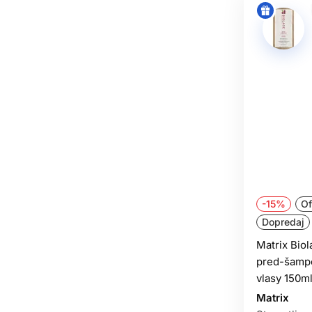
-15%
Of
Dopredaj
Matrix Bio
pred-šampó
vlasy 150m
Matrix